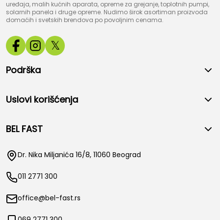
uređaja, malih kućnih aparata, opreme za grejanje, toplotnih pumpi,
solarnih panela i druge opreme. Nudimo širok asortiman proizvoda
domaćih i svetskih brendova po povoljnim cenama.
𝕏
Podrška
Uslovi korišćenja
BEL FAST
Dr. Nika Miljanića 16/8, 11060 Beograd
011 2771 300
office@bel-fast.rs
069 2771 300