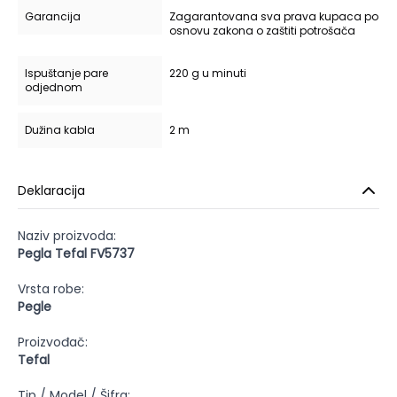
Garancija
Zagarantovana sva prava kupaca po
osnovu zakona o zaštiti potrošača
Ispuštanje pare
220 g u minuti
odjednom
Dužina kabla
2 m
Deklaracija
Naziv proizvoda:
Pegla Tefal FV5737
Vrsta robe:
Pegle
Proizvođač:
Tefal
Tip / Model / Šifra: