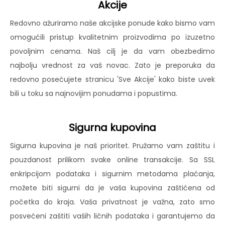
Akcije
Redovno ažuriramo naše akcijske ponude kako bismo vam
omogućili pristup kvalitetnim proizvodima po izuzetno
povoljnim cenama. Naš cilj je da vam obezbedimo
najbolju vrednost za vaš novac. Zato je preporuka da
redovno posećujete stranicu 'Sve Akcije' kako biste uvek
bili u toku sa najnovijim ponudama i popustima.
Sigurna kupovina
Sigurna kupovina je naš prioritet. Pružamo vam zaštitu i
pouzdanost prilikom svake online transakcije. Sa SSL
enkripcijom podataka i sigurnim metodama plaćanja,
možete biti sigurni da je vaša kupovina zaštićena od
početka do kraja. Vaša privatnost je važna, zato smo
posvećeni zaštiti vaših ličnih podataka i garantujemo da