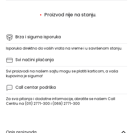
Proizvod nije na stanju.
Brza i sigurna isporuka
Isporuka direktno do vaših vrata na vreme i u savršenom stanju.
Svi načini plaćanja
Svi proizvodi na našem sajtu mogu se platiti karticom, a vaša
kupovina je sigurna!
Call centar podrška
Za sva pitanja i dodatne informacije, obratite se našem Call
Centru na (011) 2771-300 i (069) 2771-300
Opis proizvoda