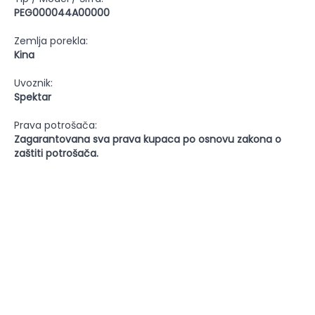
PEG000044A00000
Zemlja porekla:
Kina
Uvoznik:
Spektar
Prava potrošača:
Zagarantovana sva prava kupaca po osnovu zakona o
zaštiti potrošača.