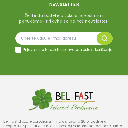
NEWSLETTER
Želite da budete u toku s novostima i
ponudama? Prijavite se na naš newsletter!
Prijavom na Newsletter prihvatam
Uslove korišćenja
Bel-fast d.o.o. je porodična firma osnovana 2015. godine u
Beogradu. Specijalizujemo se u prodaji bele tehnike, računara, klima