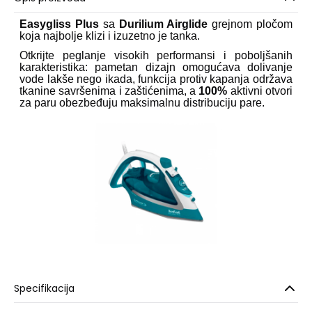
Easygliss Plus
sa
Durilium Airglide
grejnom pločom
koja najbolje klizi i izuzetno je tanka.
Otkrijte peglanje visokih performansi i poboljšanih
karakteristika: pametan dizajn omogućava dolivanje
vode lakše nego ikada, funkcija protiv kapanja održava
tkanine savršenima i zaštićenima, a
100%
aktivni otvori
za paru obezbeđuju maksimalnu distribuciju pare.
Specifikacija