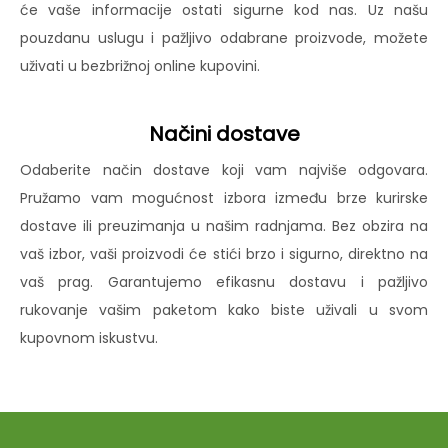
će vaše informacije ostati sigurne kod nas. Uz našu
pouzdanu uslugu i pažljivo odabrane proizvode, možete
uživati u bezbrižnoj online kupovini.
Načini dostave
Odaberite način dostave koji vam najviše odgovara.
Pružamo vam mogućnost izbora između brze kurirske
dostave ili preuzimanja u našim radnjama. Bez obzira na
vaš izbor, vaši proizvodi će stići brzo i sigurno, direktno na
vaš prag. Garantujemo efikasnu dostavu i pažljivo
rukovanje vašim paketom kako biste uživali u svom
kupovnom iskustvu.