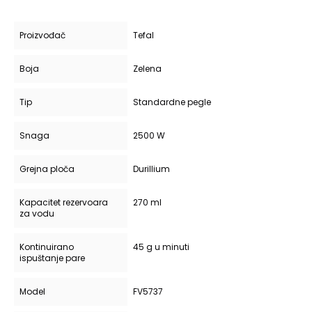
Proizvođač
Tefal
Boja
Zelena
Tip
Standardne pegle
Snaga
2500 W
Grejna ploča
Durillium
Kapacitet rezervoara
270 ml
za vodu
Kontinuirano
45 g u minuti
ispuštanje pare
Model
FV5737