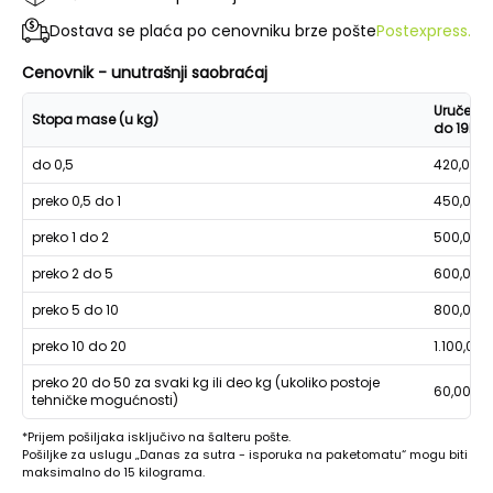
Dostava se plaća po cenovniku brze pošte
Postexpress.
Cenovnik - unutrašnji saobraćaj
Uručenje
Stopa mase (u kg)
do 19h
do 0,5
420,00
preko 0,5 do 1
450,00
preko 1 do 2
500,00
preko 2 do 5
600,00
preko 5 do 10
800,00
preko 10 do 20
1.100,00
preko 20 do 50 za svaki kg ili deo kg (ukoliko postoje
60,00
tehničke mogućnosti)
*Prijem pošiljaka isključivo na šalteru pošte.
Pošiljke za uslugu „Danas za sutra - isporuka na paketomatu“ mogu biti
maksimalno do 15 kilograma.