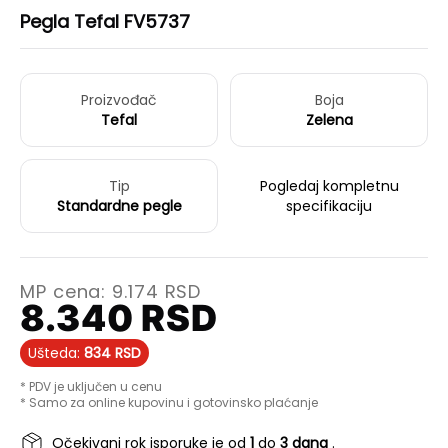
Pegla Tefal FV5737
Proizvođač
Boja
Tefal
Zelena
Tip
Pogledaj kompletnu
Standardne pegle
specifikaciju
MP cena:
9.174
RSD
8.340
RSD
Ušteda:
834
RSD
* PDV je uključen u cenu
* Samo za online kupovinu i gotovinsko plaćanje
Očekivani rok isporuke je od
1
do
3 dana
.