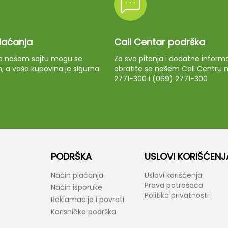
plaćanja
Call Centar podrška
 na našem sajtu mogu se
Za sva pitanja i dodatne informa
m, a vaša kupovina je sigurna
obratite se našem Call Centru n
2771-300 i (069) 2771-300
PODRŠKA
USLOVI KORIŠĆENJ
Način plaćanja
Uslovi korišćenja
Prava potrošača
Način isporuke
Politika privatnosti
Reklamacije i povrati
Korisnička podrška