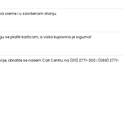
 na vreme i u savršenom stanju.
 se platiti karticom, a vaša kupovina je sigurna!
ije, obratite se našem Call Centru na (011) 2771-300 i (069) 2771-