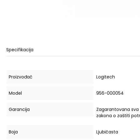
Specifikacija
Proizvođač
Logitech
Model
956-000054
Garancija
Zagarantovana sva
zakona o zaštiti po
Boja
Ljubičasta