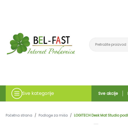
Sve kategorije
Sve akcije
Početna strana
/
Podloge za miša
/
LOGITECH Desk Mat Studio podl