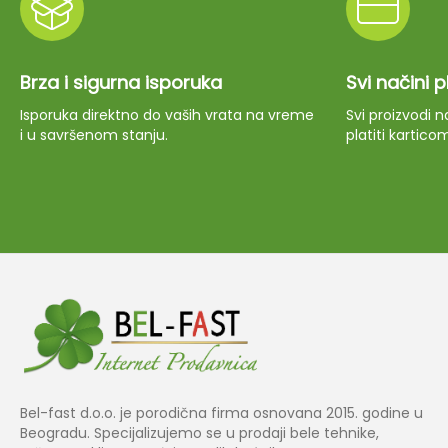
Brza i sigurna isporuka
Svi načini 
Isporuka direktno do vaših vrata na vreme
Svi proizvodi
i u savršenom stanju.
platiti kartico
Bel-fast d.o.o. je porodična firma osnovana 2015. godine u
Beogradu. Specijalizujemo se u prodaji bele tehnike,