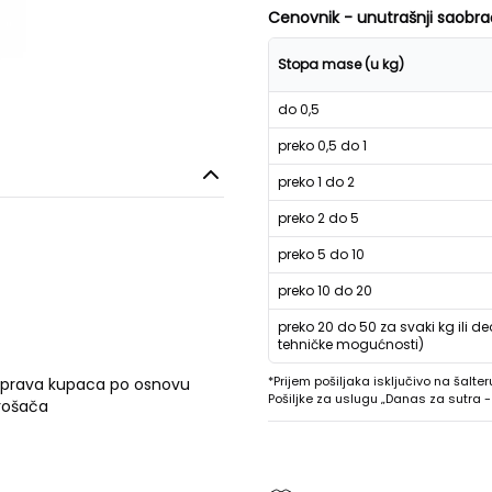
Cenovnik - unutrašnji saobra
Stopa mase (u kg)
do 0,5
preko 0,5 do 1
preko 1 do 2
preko 2 do 5
preko 5 do 10
preko 10 do 20
preko 20 do 50 za svaki kg ili de
tehničke mogućnosti)
*Prijem pošiljaka isključivo na šalter
 prava kupaca po osnovu
Pošiljke za uslugu „Danas za sutra
trošača