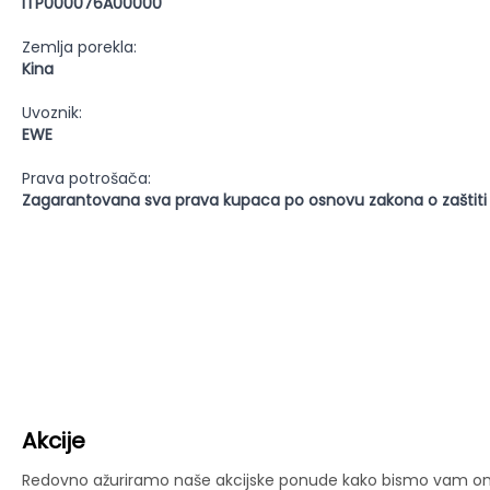
ITP000076A00000
Zemlja porekla:
Kina
Uvoznik:
EWE
Prava potrošača:
Zagarantovana sva prava kupaca po osnovu zakona o zaštiti
Akcije
Redovno ažuriramo naše akcijske ponude kako bismo vam omog