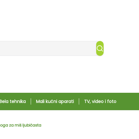
Bela tehnika
Mali kućni aparati
TV, video i foto
oga za miš ljubičasta