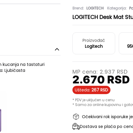
Brend:
LOGITECH
Kategorija:
P
LOGITECH Desk Mat Stu
Proizvođač
Logitech
95
om kucanja na tastaturi
a: Ljubičasta
MP cena:
2.937
RSD
2.670
RSD
Ušteda:
267
RSD
* PDV je uključen u cenu
* Samo za online kupovinu i goto
Očekivani rok isporuke j
Dostava se plaća po ceno