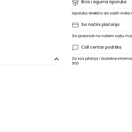
Brza i sigurna isporuka
Isporuka direktno do vaših vrata
Svi načini plaćanja
Svi proizvodi na našem sajtu mogu
Call centar podrška
Za sva pitanja i dodatne informac
300