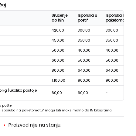
ćaj
Uručenje
Isporuka u
Isporuka na
do 19h
pošti*
paketomatu*
420,00
300,00
300,00
450,00
350,00
350,00
500,00
400,00
400,00
600,00
500,00
500,00
800,00
640,00
640,00
1.100,00
900,00
900,00
o kg (ukoliko postoje
60,00
60,00
-
u pošte.
 - isporuka na paketomatu“ mogu biti maksimalno do 15 kilograma.
Proizvod nije na stanju.