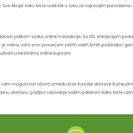
'Sve Akcije' kako biste uvek bili u toku sa najnovijim ponudama 
danost prilikom svake online transakcije. Sa SSL enkripcijom pod
 je važna, zato smo posvećeni zaštiti vaših ličnih podataka i ga
ivati u bezbrižnoj online kupovini.
vam mogućnost izbora između brze kurirske dostave ili preuziman
ikasnu dostavu i pažljivo rukovanje vašim paketom kako biste uži