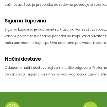
vaš novac. Zato je preporuka da redovno posećujete stranicu 
Sigurna kupovina
Sigurna kupovina je naš prioritet. Pružamo vam zaštitu i pouz
vaša kupovina zaštićena od početka do kraja. Vaša privatnost
našu pouzdanu uslugu i pažljivo odabrane proizvode, možete už
Načini dostave
Odaberite način dostave koji vam najviše odgovara. Pružamo 
će stići brzo i sigurno, direktno na vaš prag. Garantujemo ef