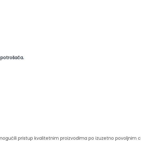
 potrošača.
ućili pristup kvalitetnim proizvodima po izuzetno povoljnim c