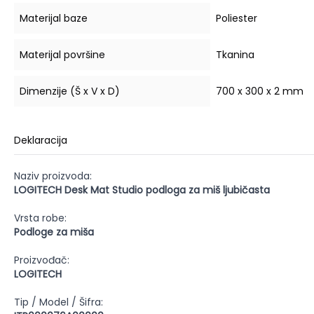
Materijal baze
Poliester
Materijal površine
Tkanina
Dimenzije (Š x V x D)
700 x 300 x 2 mm
Deklaracija
Naziv proizvoda:
LOGITECH Desk Mat Studio podloga za miš ljubičasta
Vrsta robe:
Podloge za miša
Proizvođač:
LOGITECH
Tip / Model / Šifra: