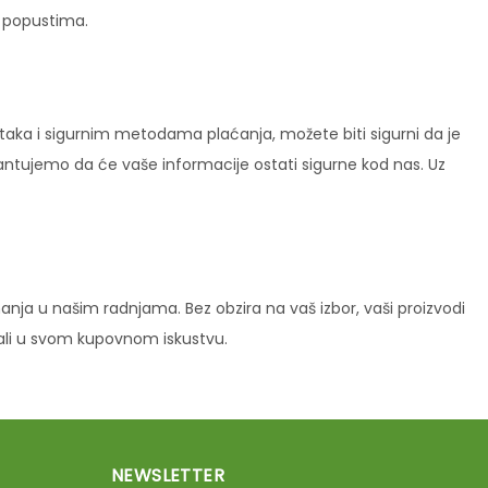
i popustima.
ataka i sigurnim metodama plaćanja, možete biti sigurni da je
rantujemo da će vaše informacije ostati sigurne kod nas. Uz
ja u našim radnjama. Bez obzira na vaš izbor, vaši proizvodi
vali u svom kupovnom iskustvu.
NEWSLETTER