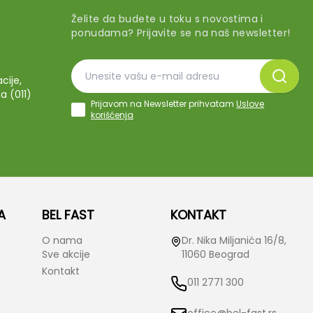
Želite da budete u toku s novostima i
ponudama? Prijavite se na naš newsletter!
cije,
a (011)
Prijavom na Newsletter prihvatam
Uslove
korišćenja
A
BEL FAST
KONTAKT
O nama
Dr. Nika Miljanića 16/8,
Sve akcije
11060 Beograd
Kontakt
011 2771 300