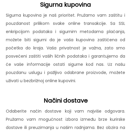
Sigurna kupovina
Sigurna kupovina je naš prioritet. Pružamo vam zaštitu i
pouzdanost prilikom svake online transakcije. Sa SSL
enkripcijom podataka i sigurnim metodama plaćanja,
možete biti sigurni da je vaša kupovina zaštićena od
početka do kraja. Vaša privatnost je važna, zato smo
posvećeni zaštiti vaših ličnih podataka i garantujemo da
će vaše informacije ostati sigurne kod nas. Uz našu
pouzdanu uslugu i pažljivo odabrane proizvode, možete
uživati u bezbrižnoj online kupovini.
Načini dostave
Odaberite način dostave koji vam najviše odgovara.
Pružamo vam mogućnost izbora između brze kurirske
dostave ili preuzimanja u našim radnjama. Bez obzira na