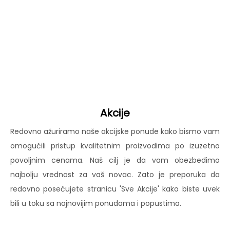
Akcije
Redovno ažuriramo naše akcijske ponude kako bismo vam
omogućili pristup kvalitetnim proizvodima po izuzetno
povoljnim cenama. Naš cilj je da vam obezbedimo
najbolju vrednost za vaš novac. Zato je preporuka da
redovno posećujete stranicu 'Sve Akcije' kako biste uvek
bili u toku sa najnovijim ponudama i popustima.