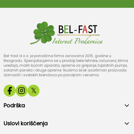
Bel-fast d.o.o. je porodična firma osnovana 2015. godine u
Beogradu. Specijalizujemo se u prodaji bele tehnike, računara, klima
uređaja, malih kućnih aparata, opreme za grejanje, toplotnih pumpi,
solarnih panela i druge opreme. Nudimo širok asortiman proizvoda
domaćih i svetskih brendova po povoljnim cenama.
𝕏
Podrška
Uslovi korišćenja