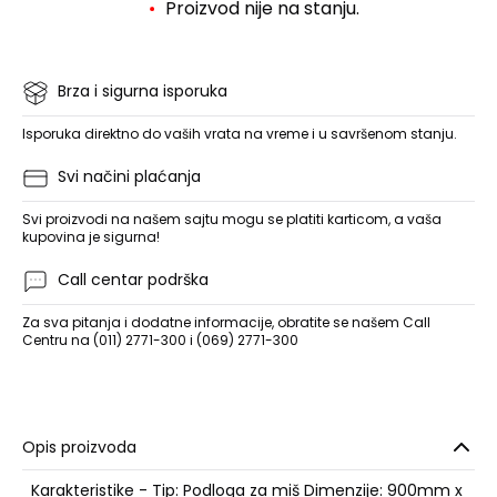
Proizvod nije na stanju.
Brza i sigurna isporuka
Isporuka direktno do vaših vrata na vreme i u savršenom stanju.
Svi načini plaćanja
Svi proizvodi na našem sajtu mogu se platiti karticom, a vaša
kupovina je sigurna!
Call centar podrška
Za sva pitanja i dodatne informacije, obratite se našem Call
Centru na (011) 2771-300 i (069) 2771-300
Opis proizvoda
Karakteristike - Tip: Podloga za miš Dimenzije: 900mm x