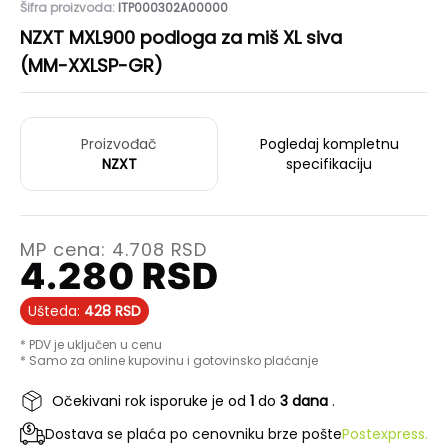
Šifra proizvoda:
ITP000302A00000
NZXT MXL900 podloga za miš XL siva
(MM-XXLSP-GR)
Proizvođač
Pogledaj kompletnu
NZXT
specifikaciju
MP cena:
4.708
RSD
4.280
RSD
Ušteda:
428
RSD
* PDV je uključen u cenu
* Samo za online kupovinu i gotovinsko plaćanje
Očekivani rok isporuke je od
1
do
3 dana
.
Dostava se plaća po cenovniku brze pošte
Postexpress.