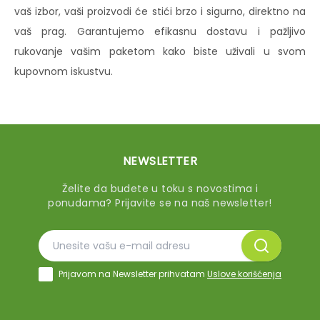
vaš izbor, vaši proizvodi će stići brzo i sigurno, direktno na
vaš prag. Garantujemo efikasnu dostavu i pažljivo
rukovanje vašim paketom kako biste uživali u svom
kupovnom iskustvu.
NEWSLETTER
Želite da budete u toku s novostima i
ponudama? Prijavite se na naš newsletter!
Prijavom na Newsletter prihvatam
Uslove korišćenja