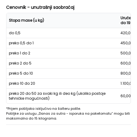
Cenovnik - unutrašnji saobraćaj
Uručenje
Stopa mase (u kg)
do 19h
do 0,5
420,00
preko 0,5 do 1
450,00
preko 1 do 2
500,00
preko 2 do 5
600,00
preko 5 do 10
800,00
preko 10 do 20
1.100,00
preko 20 do 50 za svaki kg ili deo kg (ukoliko postoje
60,00
tehničke mogućnosti)
*Prijem pošiljaka isključivo na šalteru pošte.
Pošiljke za uslugu „Danas za sutra - isporuka na paketomatu“ mogu biti
maksimalno do 15 kilograma.