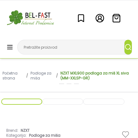
Početna
Podloge za
NZXT MXL900 podloga za miš XL siva
/
/
strana
miša
(MM-XXLSP-GR)
Brend:
NZXT
Kategorija:
Podloge za miša