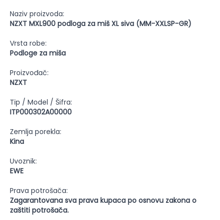
Naziv proizvoda:
NZXT MXL900 podloga za miš XL siva (MM-XXLSP-GR)
Vrsta robe:
Podloge za miša
Proizvođač:
NZXT
Tip / Model / Šifra:
ITP000302A00000
Zemlja porekla:
Kina
Uvoznik:
EWE
Prava potrošača:
Zagarantovana sva prava kupaca po osnovu zakona o
zaštiti potrošača.