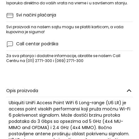
Isporuka direktno do vaših vrata na vreme i u savršenom stanju.
Svi načini plaćanja
Svi proizvodi na našem sajtu mogu se platiti karticom, a vaša
kupovina je sigurna!
Call centar podrška
Za sva pitanja i dodatne informacije, obratite se našem Call
Centru na (011) 2771-300 i (069) 2771-300
Opis proizvoda
Ubiquiti UniFi Access Point WiFi 6 Long-range (U6 LR) je
access point visokih performansi koji pruža moćnu Wi-Fi
6 pokrivenost signalom. Može dostići brzinu protoka
podataka do 3 Gbps sa opsezima od 5 GHz (4x4 MU-
MIMO and OFDMA) i 2.4 GHz (4x4 MIMO). Bočno
postavljene antene proširuju oblast pokrivenu signalom.