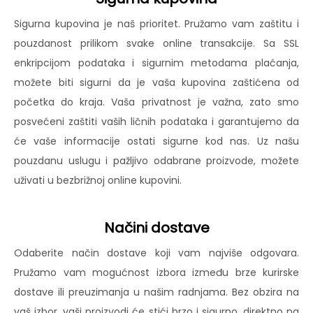
Sigurna kupovina je naš prioritet. Pružamo vam zaštitu i
pouzdanost prilikom svake online transakcije. Sa SSL
enkripcijom podataka i sigurnim metodama plaćanja,
možete biti sigurni da je vaša kupovina zaštićena od
početka do kraja. Vaša privatnost je važna, zato smo
posvećeni zaštiti vaših ličnih podataka i garantujemo da
će vaše informacije ostati sigurne kod nas. Uz našu
pouzdanu uslugu i pažljivo odabrane proizvode, možete
uživati u bezbrižnoj online kupovini.
Načini dostave
Odaberite način dostave koji vam najviše odgovara.
Pružamo vam mogućnost izbora između brze kurirske
dostave ili preuzimanja u našim radnjama. Bez obzira na
vaš izbor, vaši proizvodi će stići brzo i sigurno, direktno na