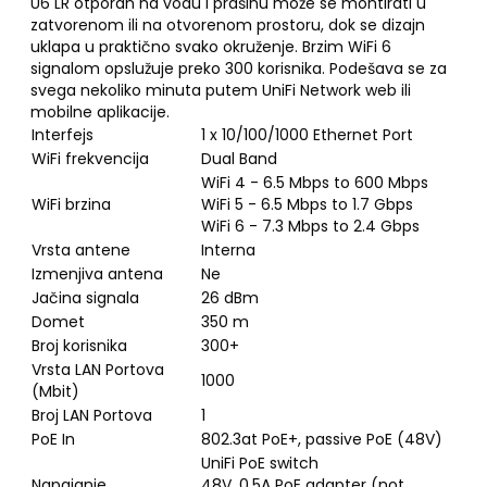
U6 LR otporan na vodu i prašinu može se montirati u
zatvorenom ili na otvorenom prostoru, dok se dizajn
uklapa u praktično svako okruženje. Brzim WiFi 6
signalom opslužuje preko 300 korisnika. Podešava se za
svega nekoliko minuta putem UniFi Network web ili
mobilne aplikacije.
Interfejs
1 x 10/100/1000 Ethernet Port
WiFi frekvencija
Dual Band
WiFi 4 - 6.5 Mbps to 600 Mbps
WiFi brzina
WiFi 5 - 6.5 Mbps to 1.7 Gbps
WiFi 6 - 7.3 Mbps to 2.4 Gbps
Vrsta antene
Interna
Izmenjiva antena
Ne
Jačina signala
26 dBm
Domet
350 m
Broj korisnika
300+
Vrsta LAN Portova
1000
(Mbit)
Broj LAN Portova
1
PoE In
802.3at PoE+, passive PoE (48V)
UniFi PoE switch
Napajanje
48V, 0.5A PoE adapter (not