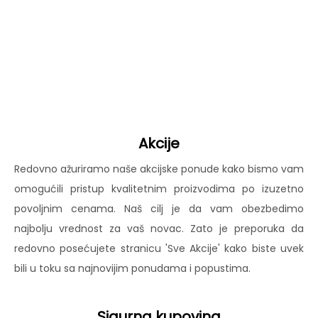
Akcije
Redovno ažuriramo naše akcijske ponude kako bismo vam
omogućili pristup kvalitetnim proizvodima po izuzetno
povoljnim cenama. Naš cilj je da vam obezbedimo
najbolju vrednost za vaš novac. Zato je preporuka da
redovno posećujete stranicu 'Sve Akcije' kako biste uvek
bili u toku sa najnovijim ponudama i popustima.
Sigurna kupovina