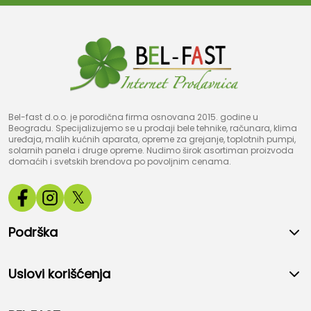
Bel-fast d.o.o. je porodična firma osnovana 2015. godine u
Beogradu. Specijalizujemo se u prodaji bele tehnike, računara, klima
uređaja, malih kućnih aparata, opreme za grejanje, toplotnih pumpi,
solarnih panela i druge opreme. Nudimo širok asortiman proizvoda
domaćih i svetskih brendova po povoljnim cenama.
𝕏
Podrška
Uslovi korišćenja