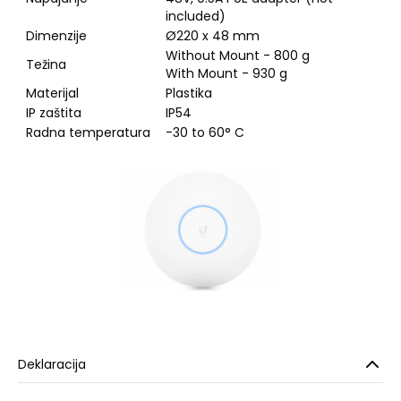
included)
Dimenzije
Ø220 x 48 mm
Without Mount - 800 g
Težina
With Mount - 930 g
Materijal
Plastika
IP zaštita
IP54
Radna temperatura
-30 to 60° C
Deklaracija