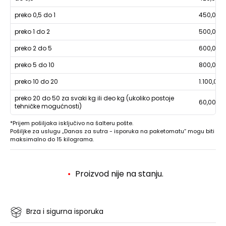
preko 0,5 do 1
450,00
preko 1 do 2
500,00
preko 2 do 5
600,00
preko 5 do 10
800,00
preko 10 do 20
1.100,00
preko 20 do 50 za svaki kg ili deo kg (ukoliko postoje
60,00
tehničke mogućnosti)
*Prijem pošiljaka isključivo na šalteru pošte.
Pošiljke za uslugu „Danas za sutra - isporuka na paketomatu“ mogu biti
maksimalno do 15 kilograma.
Proizvod nije na stanju.
Brza i sigurna isporuka