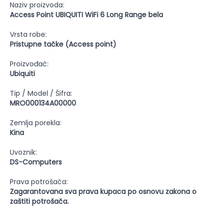
Naziv proizvoda:
Access Point UBIQUITI WiFi 6 Long Range bela
Vrsta robe:
Pristupne tačke (Access point)
Proizvođač:
Ubiquiti
Tip / Model / Šifra:
MRO000134A00000
Zemlja porekla:
Kina
Uvoznik:
DS-Computers
Prava potrošača:
Zagarantovana sva prava kupaca po osnovu zakona o
zaštiti potrošača.