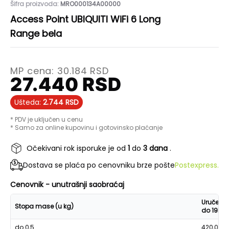
Šifra proizvoda:
MRO000134A00000
Access Point UBIQUITI WiFi 6 Long
Range bela
MP cena:
30.184
RSD
27.440
RSD
Ušteda:
2.744
RSD
* PDV je uključen u cenu
* Samo za online kupovinu i gotovinsko plaćanje
Očekivani rok isporuke je od
1
do
3 dana
.
Dostava se plaća po cenovniku brze pošte
Postexpress.
Cenovnik - unutrašnji saobraćaj
Uručenje
Stopa mase (u kg)
do 19h
do 0,5
420,00