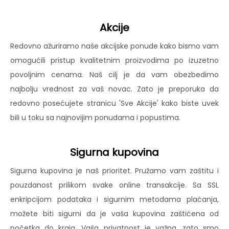
Akcije
Redovno ažuriramo naše akcijske ponude kako bismo vam
omogućili pristup kvalitetnim proizvodima po izuzetno
povoljnim cenama. Naš cilj je da vam obezbedimo
najbolju vrednost za vaš novac. Zato je preporuka da
redovno posećujete stranicu 'Sve Akcije' kako biste uvek
bili u toku sa najnovijim ponudama i popustima.
Sigurna kupovina
Sigurna kupovina je naš prioritet. Pružamo vam zaštitu i
pouzdanost prilikom svake online transakcije. Sa SSL
enkripcijom podataka i sigurnim metodama plaćanja,
možete biti sigurni da je vaša kupovina zaštićena od
početka do kraja. Vaša privatnost je važna, zato smo