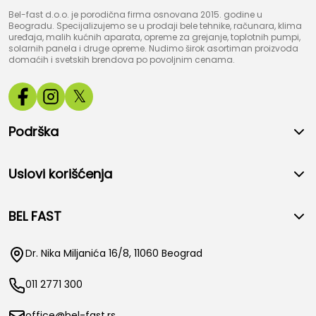
Bel-fast d.o.o. je porodična firma osnovana 2015. godine u
Beogradu. Specijalizujemo se u prodaji bele tehnike, računara, klima
uređaja, malih kućnih aparata, opreme za grejanje, toplotnih pumpi,
solarnih panela i druge opreme. Nudimo širok asortiman proizvoda
domaćih i svetskih brendova po povoljnim cenama.
𝕏
Podrška
Uslovi korišćenja
BEL FAST
Dr. Nika Miljanića 16/8, 11060 Beograd
011 2771 300
office@bel-fast.rs