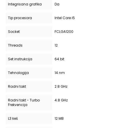
Integrisana grafika
Da
Tip procesora
Intel Core i5
Socket
FCLGA1200
Threads
12
Set instrukcija
64 bit
Tehnologija
14 nm
Radni takt
2.8 GHz
Radni takt - Turbo
4.8 GHz
Frekvencija
L3 keš
12 MB