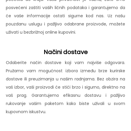
posvećeni zaštiti vaših ličnih podataka i garantujemo da
će vaše informacije ostati sigurne kod nas. Uz našu
pouzdanu uslugu i pažljivo odabrane proizvode, možete
uživati u bezbrižnoj online kupovini.
Načini dostave
Odaberite način dostave koji vam najviše odgovara.
Pružamo vam mogućnost izbora između brze kurirske
dostave ili preuzimanja u našim radnjama. Bez obzira na
vaš izbor, vaši proizvodi će stići brzo i sigurno, direktno na
vaš prag. Garantujemo efikasnu dostavu i pažljivo
rukovanje vašim paketom kako biste uživali u svom
kupovnom iskustvu.