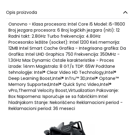
Opis proizvoda
Osnovno - Klasa procesora: Intel Core i5 Model: i5-11600
Broj jezgara procesora: 6 Broj logičkih jezgara (niti): 12
Radni takt: 2.8GHz Turbo frekvencija: 4.8GHz
Procesorsko ležište (socket): Intel 1200 Keš memorija:
12MB Intel Smart Cache Grafika - Integrisana grafika: Da
Grafika: Intel UHD Graphics 750 Frekvencija: 350MHz -
1.3GHz Max Dynamic Ostale karakteristike - Proces
izrade: 14nm Magistrala: 8 GT/s TDP: 65W Podržane
tehnologije: Intel® Clear Video HD Technology,Intel®
Deep Learning Boost,Intel® InTru™ 3D,Intel® Optane™
Memory Supported,Intel® Quick Sync Video,Intel®
vPro,Thermal Velocity Boost,Virtualization Pakovanje:
Box Napomena: Isporučuje se sa fabričkim Intel
hladnjakom Stanje: Nekorišćeno Reklamacioni period -
Reklamacioni period: 36 meseci