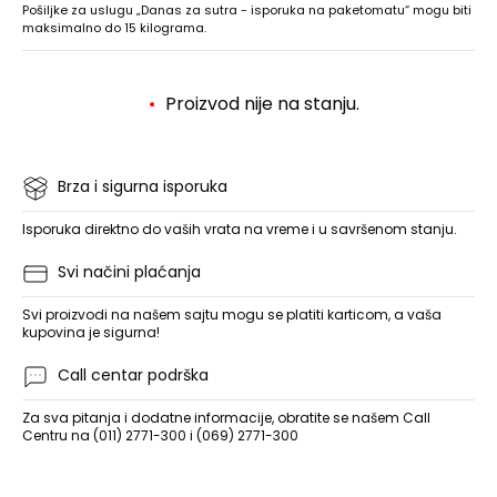
Pošiljke za uslugu „Danas za sutra - isporuka na paketomatu“ mogu biti
maksimalno do 15 kilograma.
Proizvod nije na stanju.
Brza i sigurna isporuka
Isporuka direktno do vaših vrata na vreme i u savršenom stanju.
Svi načini plaćanja
Svi proizvodi na našem sajtu mogu se platiti karticom, a vaša
kupovina je sigurna!
Call centar podrška
Za sva pitanja i dodatne informacije, obratite se našem Call
Centru na (011) 2771-300 i (069) 2771-300