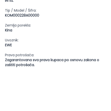
INTEL
Tip / Model / Šifra:
KOM000228A00000
Zemlja porekla:
Kina
Uvoznik:
EWE
Prava potrošača:
Zagarantovana sva prava kupaca po osnovu zakona o
zaštiti potrošača.