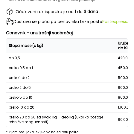
Očekivani rok isporuke je od
1
do
3 dana
.
Dostava se plaća po cenovniku brze pošte
Postexpress.
Cenovnik - unutrašnji saobraćaj
Uručenje
Stopa mase (u kg)
do 19h
do 0,5
420,00
preko 0,5 do 1
450,00
preko 1 do 2
500,00
preko 2 do 5
600,00
preko 5 do 10
800,00
preko 10 do 20
1.100,00
preko 20 do 50 za svaki kg ili deo kg (ukoliko postoje
60,00
tehničke mogućnosti)
*Prijem pošiljaka isključivo na šalteru pošte.