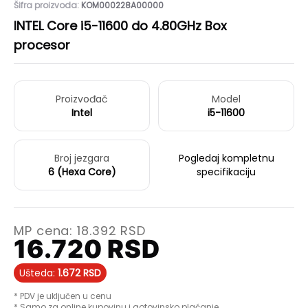
Šifra proizvoda:
KOM000228A00000
INTEL Core i5-11600 do 4.80GHz Box
procesor
Proizvođač
Model
Intel
i5-11600
Broj jezgara
Pogledaj kompletnu
6 (Hexa Core)
specifikaciju
MP cena:
18.392
RSD
16.720
RSD
Ušteda:
1.672
RSD
* PDV je uključen u cenu
* Samo za online kupovinu i gotovinsko plaćanje