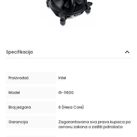
Specifikacija
Proizvođač
Intel
Model
i5-11600
Broj jezgara
6 (Hexa Core)
Garancija
Zagarantovana sva prava kupaca po
osnovu zakona o zaštiti potrošača