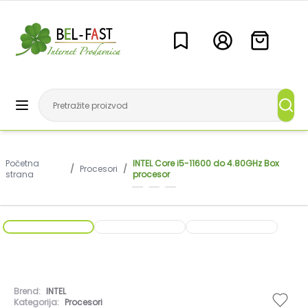
Početna
INTEL Core i5-11600 do 4.80GHz Box
/
Procesori
/
strana
procesor
Brend:
INTEL
Kategorija:
Procesori