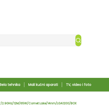
Bela tehnika
Mali kućni aparati
TV, video i foto
/12T/2.9GHz/12M/65W/Comet Lake/14nm/LGA1200/BOX