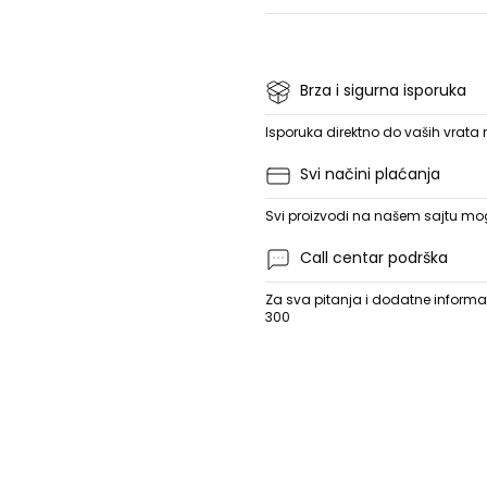
Brza i sigurna isporuka
Isporuka direktno do vaših vrata
Svi načini plaćanja
Svi proizvodi na našem sajtu mogu
Call centar podrška
Za sva pitanja i dodatne informac
300