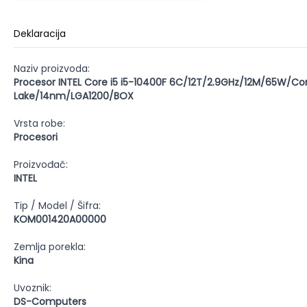
Deklaracija
Naziv proizvoda:
Procesor INTEL Core i5 i5-10400F 6C/12T/2.9GHz/12M/65W/C
Lake/14nm/LGA1200/BOX
Vrsta robe:
Procesori
Proizvođač:
INTEL
Tip / Model / Šifra:
KOM001420A00000
Zemlja porekla:
Kina
Uvoznik:
DS-Computers