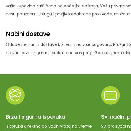
vaša kupovina zaštićena od početka do kraja. Vaša privatnost
našu pouzdanu uslugu i pažljivo odabrane proizvode, možete už
Načini dostave
Odaberite način dostave koji vam najviše odgovara. Pružamo 
će stići brzo i sigurno, direktno na vaš prag. Garantujemo ef
Brza i sigurna isporuka
Svi načini 
Isporuka direktno do vaših vrata na vreme
Svi proizvodi