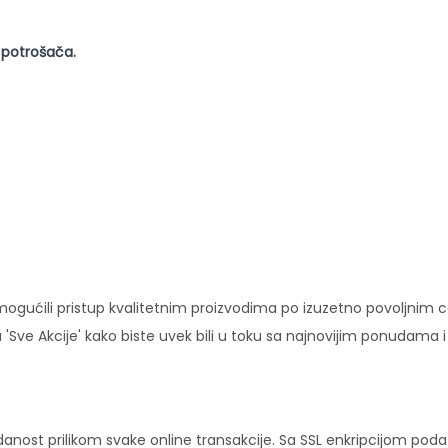
 potrošača.
ućili pristup kvalitetnim proizvodima po izuzetno povoljnim c
'Sve Akcije' kako biste uvek bili u toku sa najnovijim ponudama 
danost prilikom svake online transakcije. Sa SSL enkripcijom pod