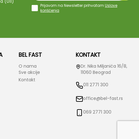
a (011)
Prijavom na Newsletter prihvatam
Uslove
korišćenja
A
BEL FAST
KONTAKT
O nama
Dr. Nika Miljanića 16/8,
Sve akcije
11060 Beograd
Kontakt
011 2771 300
office@bel-fast.rs
069 2771 300