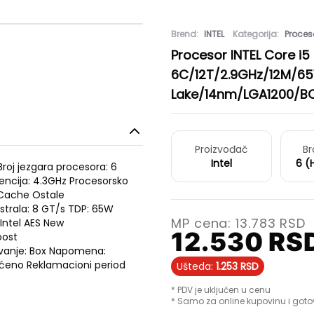
Brend:
INTEL
Kategorija:
Proces
Procesor INTEL Core i5
6C/12T/2.9GHz/12M/
Lake/14nm/LGA1200/B
Proizvođač
Br
Intel
6 (
Broj jezgara procesora: 6
kvencija: 4.3GHz Procesorsko
t Cache Ostale
istrala: 8 GT/s TDP: 65W
MP cena:
13.783
RSD
Intel AES New
12.530
RS
oost
ovanje: Box Napomena:
išćeno Reklamacioni period
Ušteda:
1.253
RSD
* PDV je uključen u cenu
* Samo za online kupovinu i goto