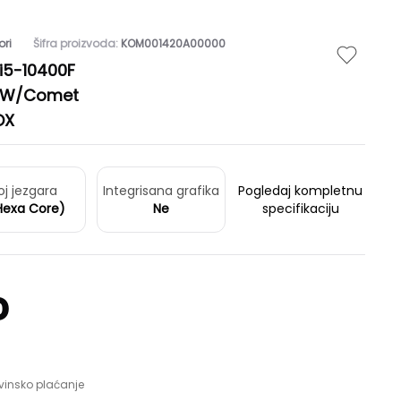
ori
Šifra proizvoda:
KOM001420A00000
 i5-10400F
65W/Comet
OX
oj jezgara
Integrisana grafika
Pogledaj kompletnu
Hexa Core)
Ne
specifikaciju
D
vinsko plaćanje