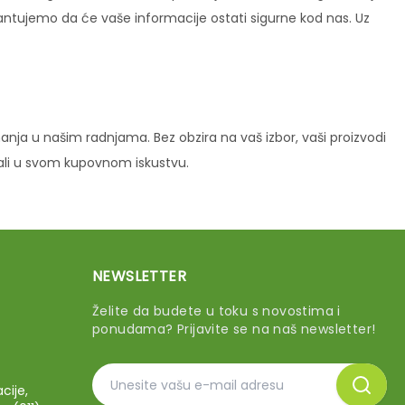
rantujemo da će vaše informacije ostati sigurne kod nas. Uz
ja u našim radnjama. Bez obzira na vaš izbor, vaši proizvodi
vali u svom kupovnom iskustvu.
NEWSLETTER
Želite da budete u toku s novostima i
ponudama? Prijavite se na naš newsletter!
cije,