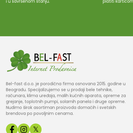
i u savršenom stanju.
platiti kartico
Bel-fast d.o.o. je porodična firma osnovana 2015. godine u
Beogradu. Specijalizujemo se u prodaji bele tehnike,
računara, klima uređaja, malih kućnih aparata, opreme za
grejanje, toplotnih pumpi, solarnih panela i druge opreme.
Nudimo širok asortiman proizvoda domaćih i svetskih
brendova po povoljnim cenama.
𝕏