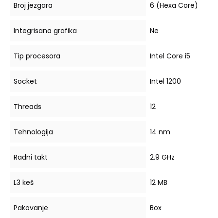
Broj jezgara
6 (Hexa Core)
Integrisana grafika
Ne
Tip procesora
Intel Core i5
Socket
Intel 1200
Threads
12
Tehnologija
14 nm
Radni takt
2.9 GHz
L3 keš
12 MB
Pakovanje
Box