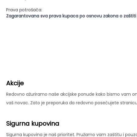
Prava potrošača:
Zagarantovana sva prava kupaca po osnovu zakona o zaštiti
Akcije
Redovno ažuriramo naše akcijske ponude kako bismo vam omog
vaš novac. Zato je preporuka da redovno posećujete stranicu 
Sigurna kupovina
Sigurna kupovina je naš prioritet. Pružamo vam zaštitu i pouz