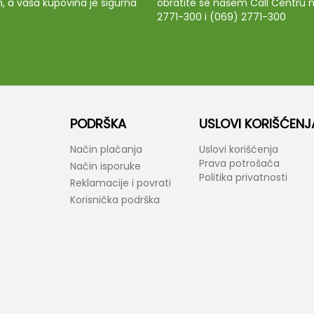
m, a vaša kupovina je sigurna
obratite se našem Call Centru n
2771-300 i (069) 2771-300
PODRŠKA
USLOVI KORIŠĆENJ
Način plaćanja
Uslovi korišćenja
Prava potrošača
Način isporuke
Politika privatnosti
Reklamacije i povrati
Korisnička podrška