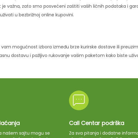
 je važna, zato smo posvećeni zaštiti vaših ličnih podataka i ga
ivati u bezbrižnoj online kupovini.
vam mogućnost izbora između brze kurirske dostave ili preuziman
ikasnu dostavu i pažljivo rukovanje vašim paketom kako biste uži
plaćanja
Call Centar podrška
 na našem sajtu mogu se
Za sva pitanja i dodatne informa