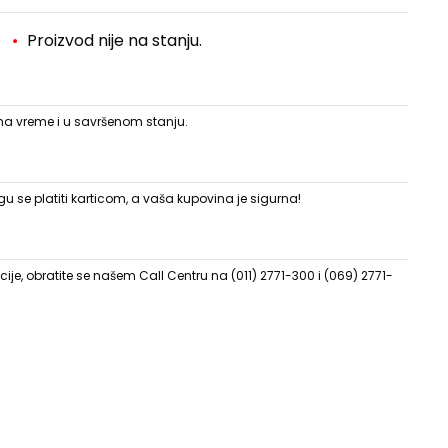
Proizvod nije na stanju.
 na vreme i u savršenom stanju.
 se platiti karticom, a vaša kupovina je sigurna!
ije, obratite se našem Call Centru na (011) 2771-300 i (069) 2771-