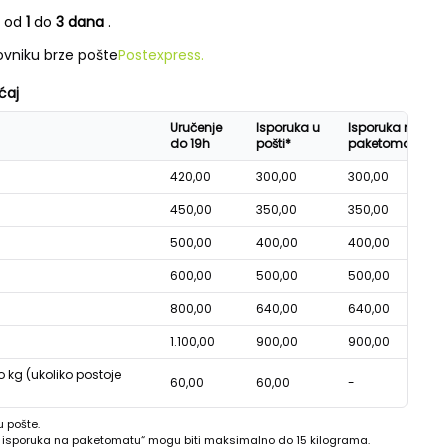
e od
1
do
3 dana
.
vniku brze pošte
Postexpress.
ćaj
Uručenje
Isporuka u
Isporuka na
do 19h
pošti*
paketomatu*
420,00
300,00
300,00
450,00
350,00
350,00
500,00
400,00
400,00
600,00
500,00
500,00
800,00
640,00
640,00
1.100,00
900,00
900,00
o kg (ukoliko postoje
60,00
60,00
-
u pošte.
 - isporuka na paketomatu“ mogu biti maksimalno do 15 kilograma.