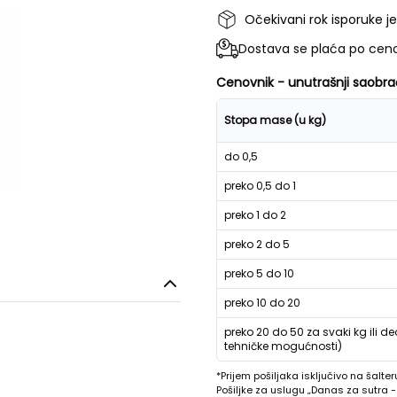
Očekivani rok isporuke j
Dostava se plaća po ceno
Cenovnik - unutrašnji saobra
Stopa mase (u kg)
do 0,5
preko 0,5 do 1
preko 1 do 2
preko 2 do 5
preko 5 do 10
preko 10 do 20
preko 20 do 50 za svaki kg ili de
tehničke mogućnosti)
*Prijem pošiljaka isključivo na šalter
Pošiljke za uslugu „Danas za sutra