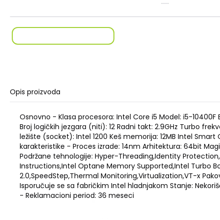
Opis proizvoda
Osnovno - Klasa procesora: Intel Core i5 Model: i5-10400F 
Broj logičkih jezgara (niti): 12 Radni takt: 2.9GHz Turbo fre
ležište (socket): Intel 1200 Keš memorija: 12MB Intel Smar
karakteristike - Proces izrade: 14nm Arhitektura: 64bit Mag
Podržane tehnologije: Hyper-Threading,Identity Protection,
Instructions,Intel Optane Memory Supported,Intel Turbo B
2.0,SpeedStep,Thermal Monitoring,Virtualization,VT-x Pak
Isporučuje se sa fabričkim Intel hladnjakom Stanje: Nekor
- Reklamacioni period: 36 meseci