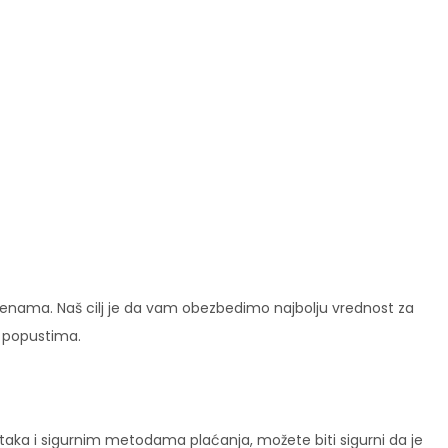
enama. Naš cilj je da vam obezbedimo najbolju vrednost za
i popustima.
ataka i sigurnim metodama plaćanja, možete biti sigurni da je