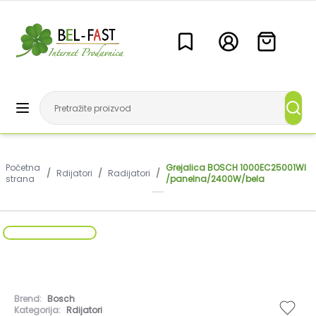
Početna
Grejalica BOSCH 1000EC25001WI
/
Rdijatori
/
Radijatori
/
strana
/panelna/2400W/bela
Brend:
Bosch
Kategorija:
Rdijatori