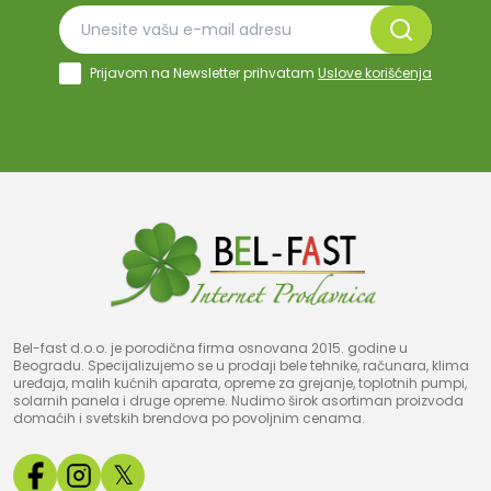
Prijavom na Newsletter prihvatam
Uslove korišćenja
Bel-fast d.o.o. je porodična firma osnovana 2015. godine u
Beogradu. Specijalizujemo se u prodaji bele tehnike, računara, klima
uređaja, malih kućnih aparata, opreme za grejanje, toplotnih pumpi,
solarnih panela i druge opreme. Nudimo širok asortiman proizvoda
domaćih i svetskih brendova po povoljnim cenama.
𝕏