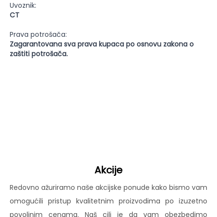
Uvoznik:
CT
Prava potrošača:
Zagarantovana sva prava kupaca po osnovu zakona o
zaštiti potrošača.
Akcije
Redovno ažuriramo naše akcijske ponude kako bismo vam
omogućili pristup kvalitetnim proizvodima po izuzetno
povoljnim cenama. Naš cilj je da vam obezbedimo