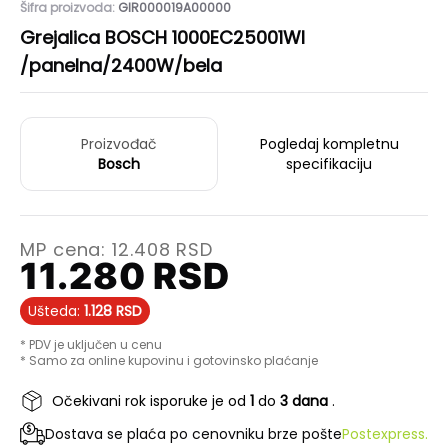
Šifra proizvoda:
GIR000019A00000
Grejalica BOSCH 1000EC25001WI
/panelna/2400W/bela
Proizvođač
Pogledaj kompletnu
Bosch
specifikaciju
MP cena:
12.408
RSD
11.280
RSD
Ušteda:
1.128
RSD
* PDV je uključen u cenu
* Samo za online kupovinu i gotovinsko plaćanje
Očekivani rok isporuke je od
1
do
3 dana
.
Dostava se plaća po cenovniku brze pošte
Postexpress.