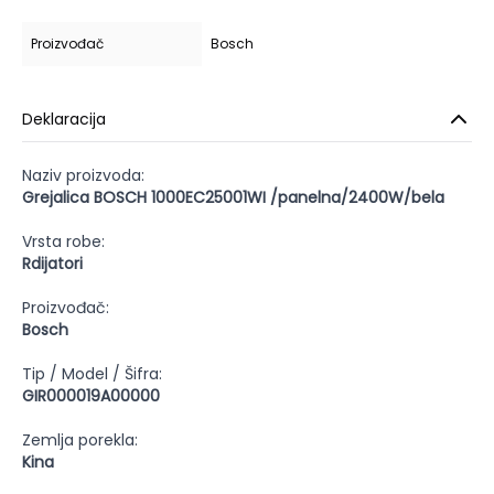
Proizvođač
Bosch
Deklaracija
Naziv proizvoda:
Grejalica BOSCH 1000EC25001WI /panelna/2400W/bela
Vrsta robe:
Rdijatori
Proizvođač:
Bosch
Tip / Model / Šifra:
GIR000019A00000
Zemlja porekla:
Kina