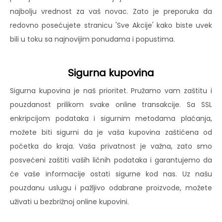
najbolju vrednost za vaš novac. Zato je preporuka da
redovno posećujete stranicu 'Sve Akcije' kako biste uvek
bili u toku sa najnovijim ponudama i popustima.
Sigurna kupovina
Sigurna kupovina je naš prioritet. Pružamo vam zaštitu i
pouzdanost prilikom svake online transakcije. Sa SSL
enkripcijom podataka i sigurnim metodama plaćanja,
možete biti sigurni da je vaša kupovina zaštićena od
početka do kraja. Vaša privatnost je važna, zato smo
posvećeni zaštiti vaših ličnih podataka i garantujemo da
će vaše informacije ostati sigurne kod nas. Uz našu
pouzdanu uslugu i pažljivo odabrane proizvode, možete
uživati u bezbrižnoj online kupovini.