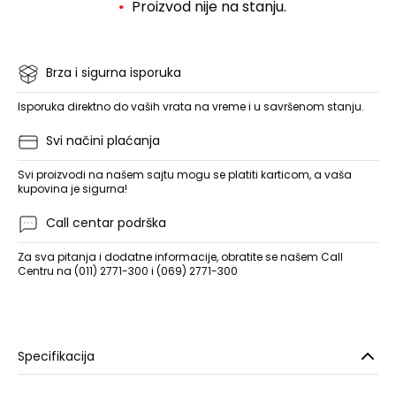
Proizvod nije na stanju.
Brza i sigurna isporuka
Isporuka direktno do vaših vrata na vreme i u savršenom stanju.
Svi načini plaćanja
Svi proizvodi na našem sajtu mogu se platiti karticom, a vaša
kupovina je sigurna!
Call centar podrška
Za sva pitanja i dodatne informacije, obratite se našem Call
Centru na (011) 2771-300 i (069) 2771-300
Specifikacija