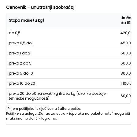
Cenovnik - unutrašnji saobraćaj
Uručenje
Stopa mase (u kg)
do 19h
do 0,5
420,00
preko 0,5 do 1
450,00
preko 1 do 2
500,00
preko 2 do 5
600,00
preko 5 do 10
800,00
preko 10 do 20
1.100,00
preko 20 do 50 za svaki kg ili deo kg (ukoliko postoje
60,00
tehničke mogućnosti)
*Prijem pošiljaka isključivo na šalteru pošte.
Pošiljke za uslugu „Danas za sutra - isporuka na paketomatu“ mogu biti
maksimalno do 15 kilograma.