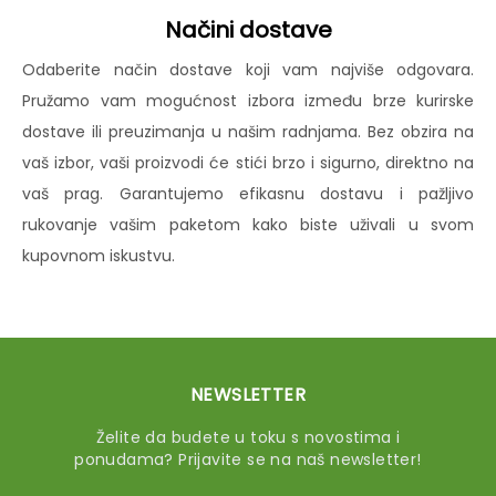
Načini dostave
Odaberite način dostave koji vam najviše odgovara.
Pružamo vam mogućnost izbora između brze kurirske
dostave ili preuzimanja u našim radnjama. Bez obzira na
vaš izbor, vaši proizvodi će stići brzo i sigurno, direktno na
vaš prag. Garantujemo efikasnu dostavu i pažljivo
rukovanje vašim paketom kako biste uživali u svom
kupovnom iskustvu.
NEWSLETTER
Želite da budete u toku s novostima i
ponudama? Prijavite se na naš newsletter!