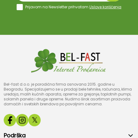
Prijavom na Newsletter prihvatam
Uslove korišćenja
Bel-fast d.o.o. je porodična firma osnovana 2015. godine u
Beogradu. Specijalizujemo se u prodaji bele tehnike, računara, klima
uređaja, malih kućnih aparata, opreme za grejanje, toplotnih pumpi,
solarnih panela i druge opreme. Nudimo širok asortiman proizvoda
domaćih i svetskih brendova po povoljnim cenama.
𝕏
Podrška