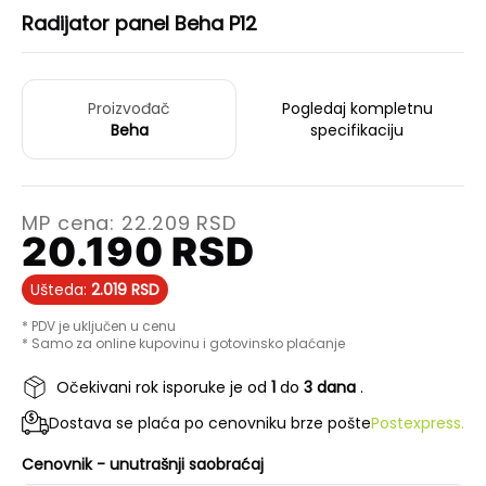
Radijator panel Beha P12
Proizvođač
Pogledaj kompletnu
Beha
specifikaciju
MP cena:
22.209
RSD
20.190
RSD
Ušteda:
2.019
RSD
* PDV je uključen u cenu
* Samo za online kupovinu i gotovinsko plaćanje
Očekivani rok isporuke je od
1
do
3 dana
.
Dostava se plaća po cenovniku brze pošte
Postexpress.
Cenovnik - unutrašnji saobraćaj