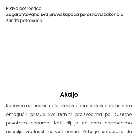
Prava potrošača:
Zagarantovana sva prava kupaca po osnovu zakona o
zaštiti potrošača.
Akcije
Redovno ažuriramo naše akcijske ponude kako bismo vam
omogućili pristup kvalitetnim proizvodima po izuzetno
povoljnim cenama. Naš cilj je da vam obezbedimo
najbolju vrednost za vaš novac. Zato je preporuka da