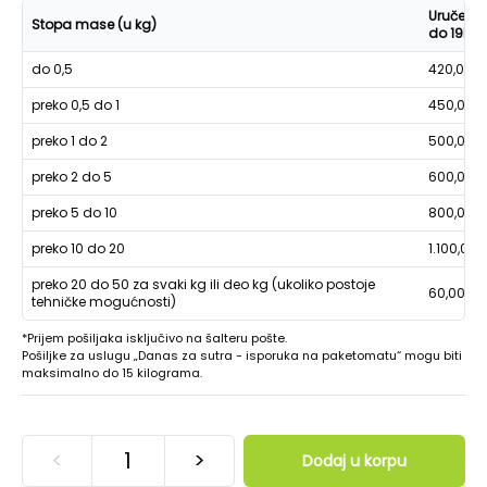
Uručenje
Stopa mase (u kg)
do 19h
do 0,5
420,00
preko 0,5 do 1
450,00
preko 1 do 2
500,00
preko 2 do 5
600,00
preko 5 do 10
800,00
preko 10 do 20
1.100,00
preko 20 do 50 za svaki kg ili deo kg (ukoliko postoje
60,00
tehničke mogućnosti)
*Prijem pošiljaka isključivo na šalteru pošte.
Pošiljke za uslugu „Danas za sutra - isporuka na paketomatu“ mogu biti
maksimalno do 15 kilograma.
<
>
Dodaj u korpu