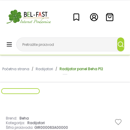
Početna strana
/
Radijatori
/
Radijator panel Beha P12
Brend:
Beha
Kategorija:
Radijatori
Šifra proizvoda:
GIR000063A00000