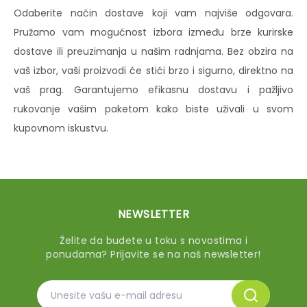
Odaberite način dostave koji vam najviše odgovara.
Pružamo vam mogućnost izbora između brze kurirske
dostave ili preuzimanja u našim radnjama. Bez obzira na
vaš izbor, vaši proizvodi će stići brzo i sigurno, direktno na
vaš prag. Garantujemo efikasnu dostavu i pažljivo
rukovanje vašim paketom kako biste uživali u svom
kupovnom iskustvu.
NEWSLETTER
Želite da budete u toku s novostima i
ponudama? Prijavite se na naš newsletter!