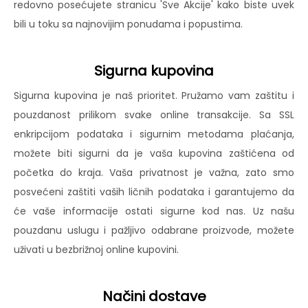
redovno posećujete stranicu 'Sve Akcije' kako biste uvek
bili u toku sa najnovijim ponudama i popustima.
Sigurna kupovina
Sigurna kupovina je naš prioritet. Pružamo vam zaštitu i
pouzdanost prilikom svake online transakcije. Sa SSL
enkripcijom podataka i sigurnim metodama plaćanja,
možete biti sigurni da je vaša kupovina zaštićena od
početka do kraja. Vaša privatnost je važna, zato smo
posvećeni zaštiti vaših ličnih podataka i garantujemo da
će vaše informacije ostati sigurne kod nas. Uz našu
pouzdanu uslugu i pažljivo odabrane proizvode, možete
uživati u bezbrižnoj online kupovini.
Načini dostave