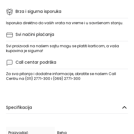
Brza i sigurna isporuka
Isporuka direktno do vaših vrata na vreme i u savršenom stanju.
Svi načini plaćanja
Svi proizvodi na našem sajtu mogu se platiti karticom, a vaša
kupovina je sigurna!
Call centar podrška
Za sva pitanja i dodatne informacije, obratite se našem Call
Centru na (011) 2771-300 i (069) 2771-300
Specifikacija
Proizvođač
Beha