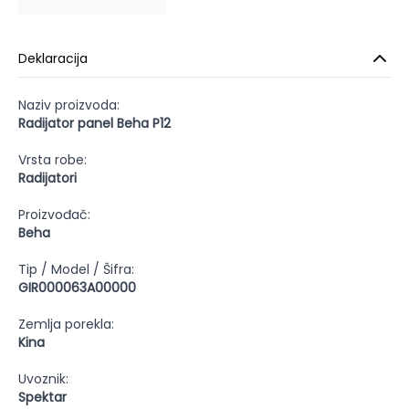
Deklaracija
Naziv proizvoda:
Radijator panel Beha P12
Vrsta robe:
Radijatori
Proizvođač:
Beha
Tip / Model / Šifra:
GIR000063A00000
Zemlja porekla:
Kina
Uvoznik:
Spektar