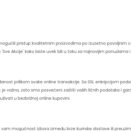
ućili pristup kvalitetnim proizvodima po izuzetno povoljnim c
'Sve Akcije' kako biste uvek bili u toku sa najnovijim ponudama 
danost prilikom svake online transakcije. Sa SSL enkripcijom pod
 je važna, zato smo posvećeni zaštiti vaših ličnih podataka i ga
ivati u bezbrižnoj online kupovini.
vam mogućnost izbora između brze kurirske dostave ili preuziman