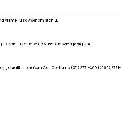
 na vreme i u savršenom stanju.
 se platiti karticom, a vaša kupovina je sigurna!
ije, obratite se našem Call Centru na (011) 2771-300 i (069) 2771-