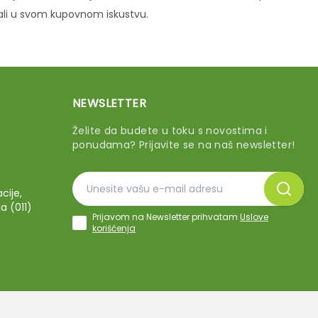
vali u svom kupovnom iskustvu.
NEWSLETTER
Želite da budete u toku s novostima i
ponudama? Prijavite se na naš newsletter!
cije,
a (011)
Prijavom na Newsletter prihvatam
Uslove
korišćenja