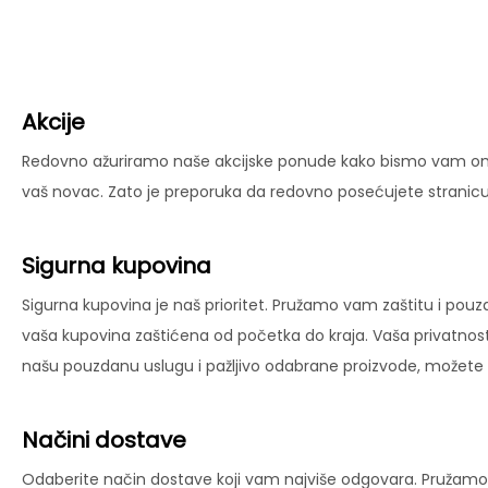
Akcije
Redovno ažuriramo naše akcijske ponude kako bismo vam omog
vaš novac. Zato je preporuka da redovno posećujete stranicu 
Sigurna kupovina
Sigurna kupovina je naš prioritet. Pružamo vam zaštitu i pouz
vaša kupovina zaštićena od početka do kraja. Vaša privatnost
našu pouzdanu uslugu i pažljivo odabrane proizvode, možete už
Načini dostave
Odaberite način dostave koji vam najviše odgovara. Pružamo 