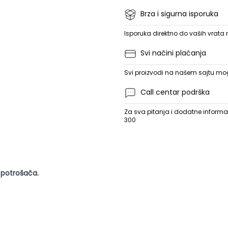
Brza i sigurna isporuka
Isporuka direktno do vaših vrata
Svi načini plaćanja
Svi proizvodi na našem sajtu mogu
Call centar podrška
Za sva pitanja i dodatne informac
300
 potrošača.