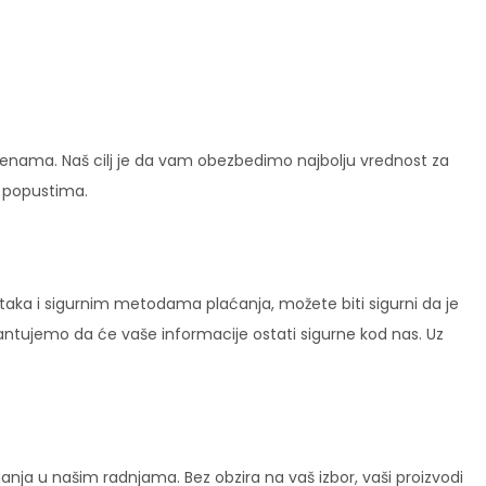
enama. Naš cilj je da vam obezbedimo najbolju vrednost za
i popustima.
ataka i sigurnim metodama plaćanja, možete biti sigurni da je
rantujemo da će vaše informacije ostati sigurne kod nas. Uz
ja u našim radnjama. Bez obzira na vaš izbor, vaši proizvodi