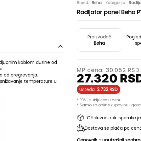
Brend:
Beha
Kategorija:
Radija
Radijator panel Beha P
Proizvođač
Pogle
Beha
sp
rikljucnim kablom dužine od
e.
MP cena:
30.052
RSD
27.320
RS
ta od pregrevanja.
snižavanje temperature u
Ušteda:
2.732
RSD
* PDV je uključen u cenu
* Samo za online kupovinu i goto
Očekivani rok isporuke j
Dostava se plaća po ceno
Cenovnik - unutrašnji saobra