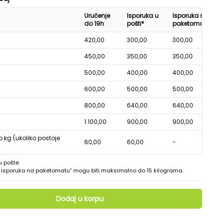
Uručenje
Isporuka u
Isporuka na
do 19h
pošti*
paketomatu*
420,00
300,00
300,00
450,00
350,00
350,00
500,00
400,00
400,00
600,00
500,00
500,00
800,00
640,00
640,00
1.100,00
900,00
900,00
o kg (ukoliko postoje
60,00
60,00
-
u pošte.
 - isporuka na paketomatu“ mogu biti maksimalno do 15 kilograma.
Dodaj u korpu