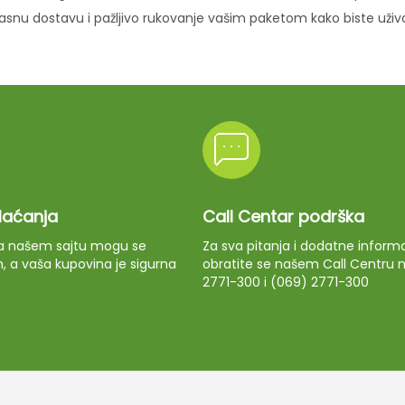
ikasnu dostavu i pažljivo rukovanje vašim paketom kako biste uži
plaćanja
Call Centar podrška
 na našem sajtu mogu se
Za sva pitanja i dodatne informa
m, a vaša kupovina je sigurna
obratite se našem Call Centru n
2771-300 i (069) 2771-300