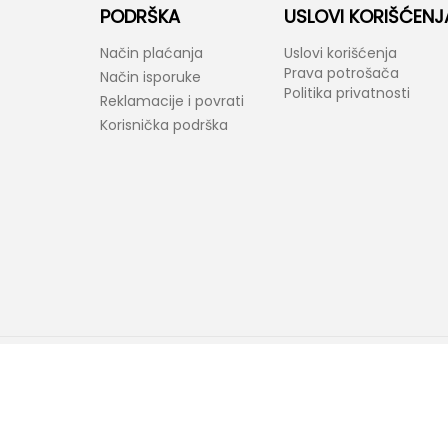
PODRŠKA
USLOVI KORIŠĆENJ
Način plaćanja
Uslovi korišćenja
Prava potrošača
Način isporuke
Politika privatnosti
Reklamacije i povrati
Korisnička podrška
araktera. Bel-Fast kao i proizvođači ponuđenih proizvoda zadržavaju prav