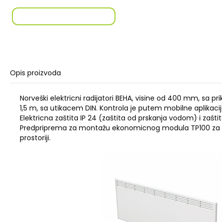
Opis proizvoda
Norveški elektricni radijatori BEHA, visine od 400 mm, sa p
1,5 m, sa utikacem DIN. Kontrola je putem mobilne aplikacij
Elektricna zaštita IP 24 (zaštita od prskanja vodom) i zašti
Predpriprema za montažu ekonomicnog modula TP100 za 
prostoriji.