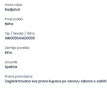
Vrsta robe:
Radijatori
Proizvođač:
Beha
Tip / Model / Šifra:
GIR000041A00000
Zemlja porekla:
Kina
Uvoznik:
Spektar
Prava potrošača:
Zagarantovana sva prava kupaca po osnovu zakona o zaštiti