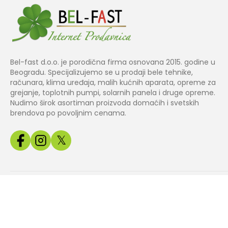
Bel-fast d.o.o. je porodična firma osnovana 2015. godine u
Beogradu. Specijalizujemo se u prodaji bele tehnike,
računara, klima uređaja, malih kućnih aparata, opreme za
grejanje, toplotnih pumpi, solarnih panela i druge opreme.
Nudimo širok asortiman proizvoda domaćih i svetskih
brendova po povoljnim cenama.
𝕏
Copyright© 2024 BEL
Izrada web
Jakov Smart
FAST.
prodavnice
Solutions
Sve slike, cene i tehnički podaci na našem sajtu su informativnog k