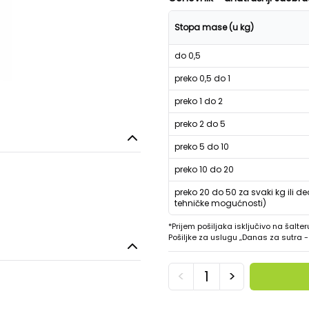
Stopa mase (u kg)
do 0,5
preko 0,5 do 1
preko 1 do 2
preko 2 do 5
preko 5 do 10
preko 10 do 20
preko 20 do 50 za svaki kg ili de
tehničke mogućnosti)
*Prijem pošiljaka isključivo na šalter
Pošiljke za uslugu „Danas za sutra
<
>