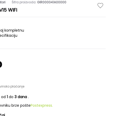
tori
Šifra proizvoda:
GIR000041A00000
V15 WiFi
daj kompletnu
ecifikaciju
D
vinsko plaćanje
e od
1
do
3 dana
.
vniku brze pošte
Postexpress.
ćaj