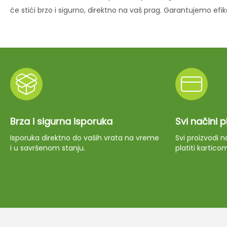
će stići brzo i sigurno, direktno na vaš prag. Garantujemo ef
Brza i sigurna isporuka
Svi načini 
Isporuka direktno do vaših vrata na vreme
Svi proizvodi
i u savršenom stanju.
platiti kartico