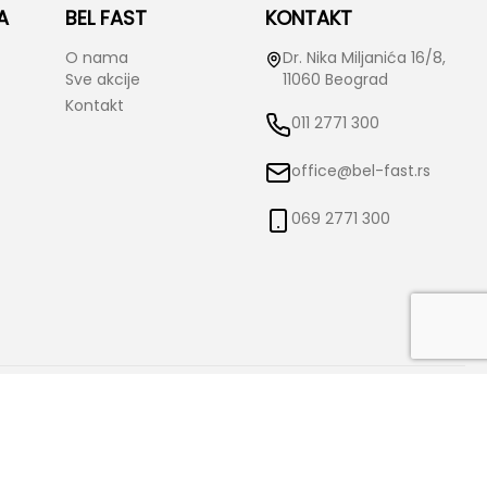
A
BEL FAST
KONTAKT
O nama
Dr. Nika Miljanića 16/8,
Sve akcije
11060 Beograd
Kontakt
011 2771 300
office@bel-fast.rs
069 2771 300
o izmene istih bez prethodne najave i obaveštenja. Bel-Fast ne snosi