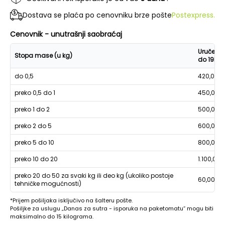
Dostava se plaća po cenovniku brze pošte
Postexpress.
Cenovnik - unutrašnji saobraćaj
Uručenje
Stopa mase (u kg)
do 19h
do 0,5
420,00
preko 0,5 do 1
450,00
preko 1 do 2
500,00
preko 2 do 5
600,00
preko 5 do 10
800,00
preko 10 do 20
1.100,00
preko 20 do 50 za svaki kg ili deo kg (ukoliko postoje
60,00
tehničke mogućnosti)
*Prijem pošiljaka isključivo na šalteru pošte.
Pošiljke za uslugu „Danas za sutra - isporuka na paketomatu“ mogu biti
maksimalno do 15 kilograma.