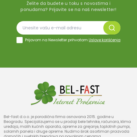
Želite da budete u toku s novostima i
ponudama? Prijavite se na naš newsletter!
Prijavom na Newsletter prihvatam
Uslove korišćenja
Bel-fast d.o.o. je porodična firma osnovana 2015. godine u
Beogradu. Specijalizujemo se u prodaji bele tehnike, računara, klima
uređaja, malih kućnih aparata, opreme za grejanje, toplotnih pumpi,
solarnih panela i druge opreme. Nudimo širok asortiman proizvoda
domaćih i svetskih brendova po povoljnim cenama.