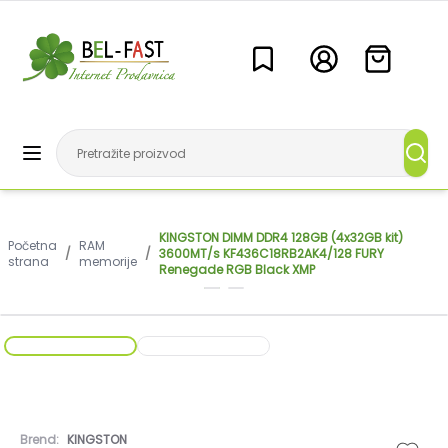
KINGSTON DIMM DDR4 128GB (4x32GB kit)
Početna
RAM
/
/
3600MT/s KF436C18RB2AK4/128 FURY
strana
memorije
Renegade RGB Black XMP
Brend:
KINGSTON