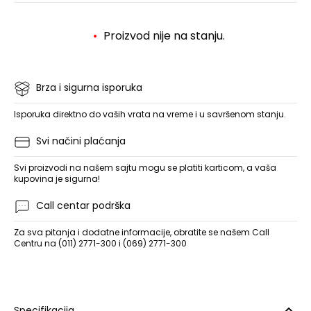
Proizvod nije na stanju.
Brza i sigurna isporuka
Isporuka direktno do vaših vrata na vreme i u savršenom stanju.
Svi načini plaćanja
Svi proizvodi na našem sajtu mogu se platiti karticom, a vaša
kupovina je sigurna!
Call centar podrška
Za sva pitanja i dodatne informacije, obratite se našem Call
Centru na (011) 2771-300 i (069) 2771-300
Specifikacija