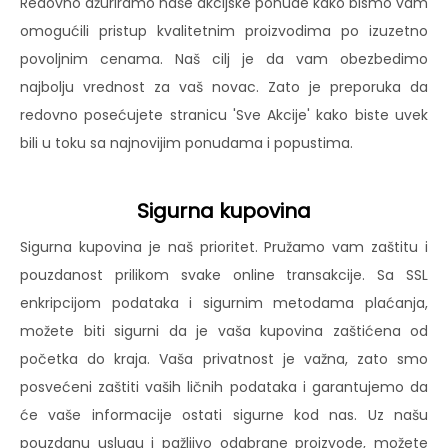
Redovno ažuriramo naše akcijske ponude kako bismo vam
omogućili pristup kvalitetnim proizvodima po izuzetno
povoljnim cenama. Naš cilj je da vam obezbedimo
najbolju vrednost za vaš novac. Zato je preporuka da
redovno posećujete stranicu 'Sve Akcije' kako biste uvek
bili u toku sa najnovijim ponudama i popustima.
Sigurna kupovina
Sigurna kupovina je naš prioritet. Pružamo vam zaštitu i
pouzdanost prilikom svake online transakcije. Sa SSL
enkripcijom podataka i sigurnim metodama plaćanja,
možete biti sigurni da je vaša kupovina zaštićena od
početka do kraja. Vaša privatnost je važna, zato smo
posvećeni zaštiti vaših ličnih podataka i garantujemo da
će vaše informacije ostati sigurne kod nas. Uz našu
pouzdanu uslugu i pažljivo odabrane proizvode, možete