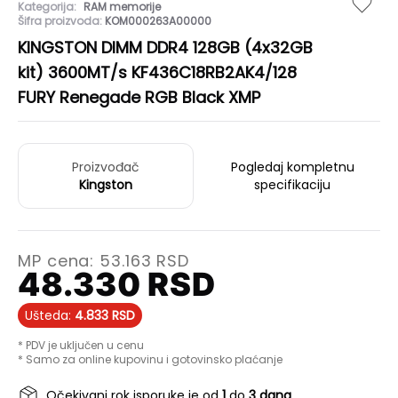
Kategorija:
RAM memorije
Šifra proizvoda:
KOM000263A00000
KINGSTON DIMM DDR4 128GB (4x32GB
kit) 3600MT/s KF436C18RB2AK4/128
FURY Renegade RGB Black XMP
Proizvođač
Pogledaj kompletnu
Kingston
specifikaciju
MP cena:
53.163
RSD
48.330
RSD
Ušteda:
4.833
RSD
* PDV je uključen u cenu
* Samo za online kupovinu i gotovinsko plaćanje
Očekivani rok isporuke je od
1
do
3 dana
.