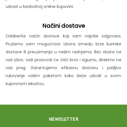
uživati u bezbrižnoj online kupovini.
Načini dostave
Odaberite način dostave koji vam najviše odgovara.
Pružamo vam mogućnost izbora između brze kurirske
dostave ili preuzimanja u našim radnjama. Bez obzira na
vaš izbor, vaši proizvodi će stići brzo i sigurno, direktno na
vaš prag. Garantujemo efikasnu dostavu i pažljivo
rukovanje vašim paketom kako biste uživali u svom
kupovnom iskustvu.
NEWSLETTER