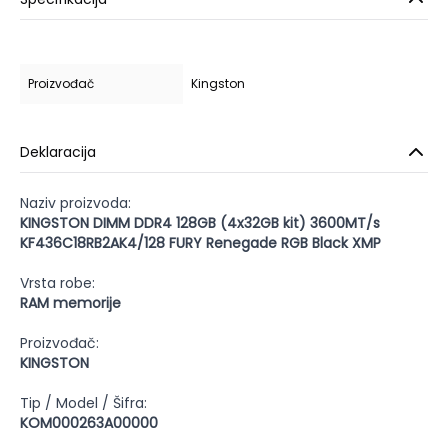
Proizvođač
Kingston
Deklaracija
Naziv proizvoda:
KINGSTON DIMM DDR4 128GB (4x32GB kit) 3600MT/s
KF436C18RB2AK4/128 FURY Renegade RGB Black XMP
Vrsta robe:
RAM memorije
Proizvođač:
KINGSTON
Tip / Model / Šifra:
KOM000263A00000