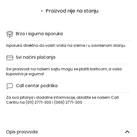
Proizvod nije na stanju.
Brza i sigurna isporuka
Isporuka direktno do vaših vrata na vreme i u savršenom stanju.
Svi načini plaćanja
Svi proizvodi na našem sajtu mogu se platiti karticom, a vaša
kupovina je sigurna!
Call centar podrška
Za sva pitanja i dodatne informacije, obratite se našem Call
Centru na (011) 2771-300 i (069) 2771-300
Opis proizvoda