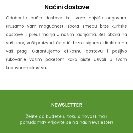
Načini dostave
Odaberite način dostave koji vam najviše odgovara.
Pružamo vam mogućnost izbora između brze kurirske
dostave ili preuzimanja u našim radnjama. Bez obzira na
vaš izbor, vaši proizvodi će stići brzo i sigurno, direktno na
vaš prag. Garantujemo efikasnu dostavu i pažljivo
rukovanje vašim paketom kako biste uživali u svom
kupovnom iskustvu.
NEWSLETTER
Želite da budete u toku s novostima i
ponudama? Prijavite se na naš newsletter!