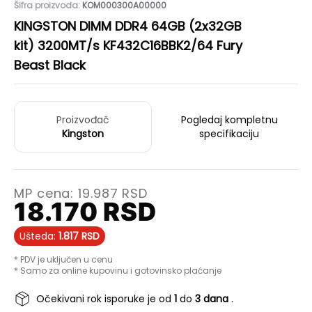
Šifra proizvoda:
KOM000300A00000
KINGSTON DIMM DDR4 64GB (2x32GB
kit) 3200MT/s KF432C16BBK2/64 Fury
Beast Black
Proizvođač
Pogledaj kompletnu
Kingston
specifikaciju
MP cena:
19.987
RSD
18.170
RSD
Ušteda:
1.817
RSD
* PDV je uključen u cenu
* Samo za online kupovinu i gotovinsko plaćanje
Očekivani rok isporuke je od
1
do
3 dana
.