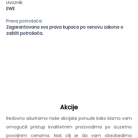
Uvoznik:
EWE
Prava potrošača:
Zagarantovana sva prava kupaca po osnovu zakona o
zaštiti potrošača.
Akcije
Redovno ažuriramo naše akcijske ponude kako bismo vam
omogućili pristup kvalitetnim proizvodima po izuzetno
povoljnim cenama. Naš cilj je da vam obezbedimo