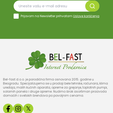
Prijavom na Newsletter prihvatam
Uslove korišćenja
Bel-fast d.o.o. je porodična firma osnovana 2015. godine u
Beogradu. Specijalizujemo se u prodaji bele tehnike, računara, klima
uređaja, malih kućnih aparata, opreme za grejanje, toplotnih pumpi,
solarnih panela i druge opreme. Nudimo širok asortiman proizvoda
domaćih i svetskih brendova po povoljnim cenama.
𝕏