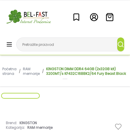
Početna
RAM
KINGSTON DIMM DDR4 64GB (2x32GB kit)
/
/
strana
memorije
3200MT/s KF432C16BBK2/64 Fury Beast Black
Brend:
KINGSTON
Kategorija:
RAM memorije