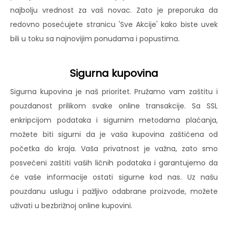
najbolju vrednost za vaš novac. Zato je preporuka da
redovno posećujete stranicu 'Sve Akcije' kako biste uvek
bili u toku sa najnovijim ponudama i popustima.
Sigurna kupovina
Sigurna kupovina je naš prioritet. Pružamo vam zaštitu i
pouzdanost prilikom svake online transakcije. Sa SSL
enkripcijom podataka i sigurnim metodama plaćanja,
možete biti sigurni da je vaša kupovina zaštićena od
početka do kraja. Vaša privatnost je važna, zato smo
posvećeni zaštiti vaših ličnih podataka i garantujemo da
će vaše informacije ostati sigurne kod nas. Uz našu
pouzdanu uslugu i pažljivo odabrane proizvode, možete
uživati u bezbrižnoj online kupovini.