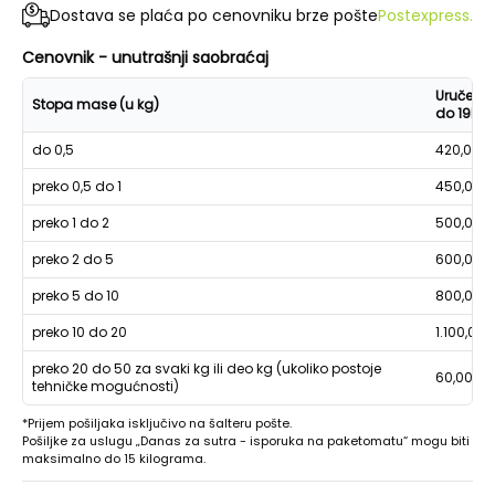
Dostava se plaća po cenovniku brze pošte
Postexpress.
Cenovnik - unutrašnji saobraćaj
Uručenje
Stopa mase (u kg)
do 19h
do 0,5
420,00
preko 0,5 do 1
450,00
preko 1 do 2
500,00
preko 2 do 5
600,00
preko 5 do 10
800,00
preko 10 do 20
1.100,00
preko 20 do 50 za svaki kg ili deo kg (ukoliko postoje
60,00
tehničke mogućnosti)
*Prijem pošiljaka isključivo na šalteru pošte.
Pošiljke za uslugu „Danas za sutra - isporuka na paketomatu“ mogu biti
maksimalno do 15 kilograma.