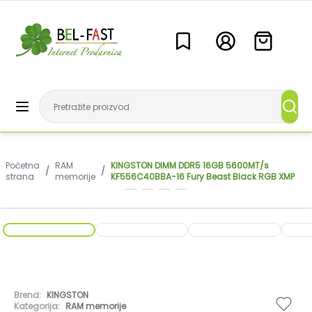
Početna
RAM
KINGSTON DIMM DDR5 16GB 5600MT/s
/
/
strana
memorije
KF556C40BBA-16 Fury Beast Black RGB XMP
Brend:
KINGSTON
Kategorija:
RAM memorije