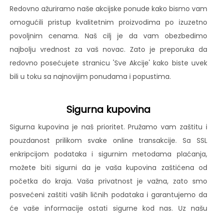
Redovno ažuriramo naše akcijske ponude kako bismo vam
omogućili pristup kvalitetnim proizvodima po izuzetno
povoljnim cenama. Naš cilj je da vam obezbedimo
najbolju vrednost za vaš novac. Zato je preporuka da
redovno posećujete stranicu 'Sve Akcije' kako biste uvek
bili u toku sa najnovijim ponudama i popustima.
Sigurna kupovina
Sigurna kupovina je naš prioritet. Pružamo vam zaštitu i
pouzdanost prilikom svake online transakcije. Sa SSL
enkripcijom podataka i sigurnim metodama plaćanja,
možete biti sigurni da je vaša kupovina zaštićena od
početka do kraja. Vaša privatnost je važna, zato smo
posvećeni zaštiti vaših ličnih podataka i garantujemo da
će vaše informacije ostati sigurne kod nas. Uz našu