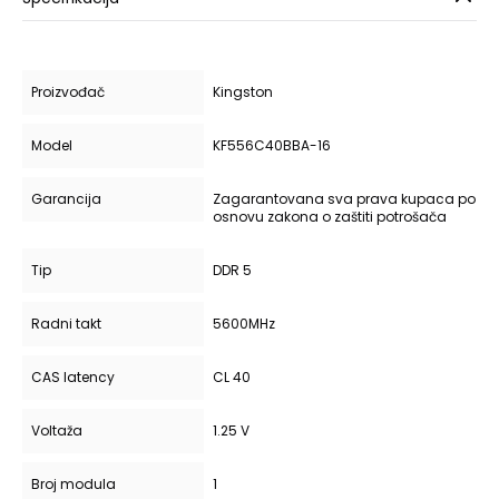
Proizvođač
Kingston
Model
KF556C40BBA-16
Garancija
Zagarantovana sva prava kupaca po
osnovu zakona o zaštiti potrošača
Tip
DDR 5
Radni takt
5600MHz
CAS latency
CL 40
Voltaža
1.25 V
Broj modula
1