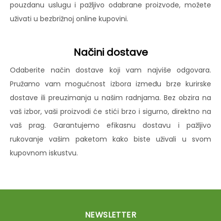
pouzdanu uslugu i pažljivo odabrane proizvode, možete
uživati u bezbrižnoj online kupovini.
Načini dostave
Odaberite način dostave koji vam najviše odgovara.
Pružamo vam mogućnost izbora između brze kurirske
dostave ili preuzimanja u našim radnjama. Bez obzira na
vaš izbor, vaši proizvodi će stići brzo i sigurno, direktno na
vaš prag. Garantujemo efikasnu dostavu i pažljivo
rukovanje vašim paketom kako biste uživali u svom
kupovnom iskustvu.
NEWSLETTER