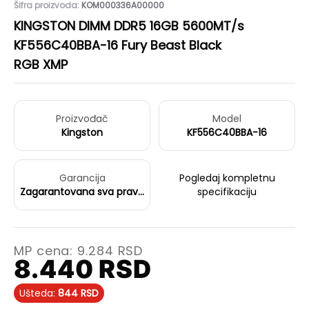
Šifra proizvoda:
KOM000336A00000
KINGSTON DIMM DDR5 16GB 5600MT/s
KF556C40BBA-16 Fury Beast Black
RGB XMP
Proizvođač
Model
Kingston
KF556C40BBA-16
Garancija
Pogledaj kompletnu
Zagarantovana sva prava
specifikaciju
kupaca po osnovu
zakona o zaštiti
potrošača
MP cena:
9.284
RSD
8.440
RSD
Ušteda:
844
RSD