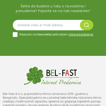
Želite da budete u toku s novostima i
ponudama? Prijavite se na naš newsletter!
Prijavom na Newsletter prihvatam
Uslove korišćenja
Bel-fast d.o.o. je porodična firma osnovana 2015. godine u
Beogradu. Specijalizujemo se u prodaji bele tehnike, računara, klima
uređaja, malih kućnih aparata, opreme za grejanje, toplotnih pumpi,
solarnih panela i druge opreme. Nudimo širok asortiman proizvoda