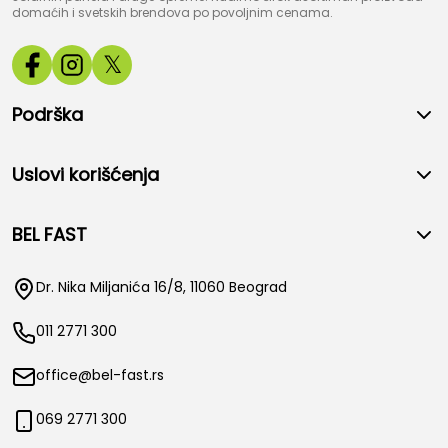
domaćih i svetskih brendova po povoljnim cenama.
𝕏
Podrška
Uslovi korišćenja
BEL FAST
Dr. Nika Miljanića 16/8, 11060 Beograd
011 2771 300
office@bel-fast.rs
069 2771 300