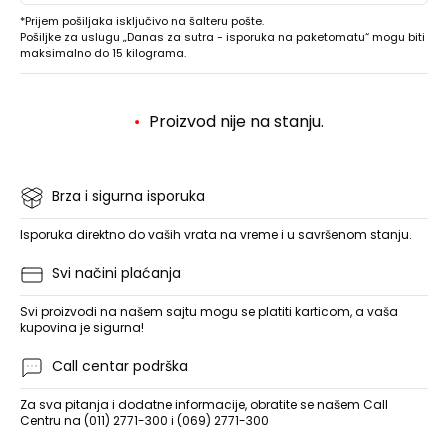
*Prijem pošiljaka isključivo na šalteru pošte.
Pošiljke za uslugu „Danas za sutra - isporuka na paketomatu“ mogu biti
maksimalno do 15 kilograma.
Proizvod nije na stanju.
Brza i sigurna isporuka
Isporuka direktno do vaših vrata na vreme i u savršenom stanju.
Svi načini plaćanja
Svi proizvodi na našem sajtu mogu se platiti karticom, a vaša
kupovina je sigurna!
Call centar podrška
Za sva pitanja i dodatne informacije, obratite se našem Call
Centru na (011) 2771-300 i (069) 2771-300