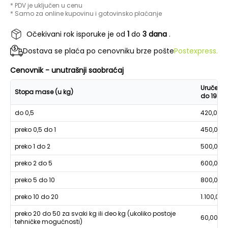
* PDV je uključen u cenu
* Samo za online kupovinu i gotovinsko plaćanje
Očekivani rok isporuke je od
1
do
3 dana
.
Dostava se plaća po cenovniku brze pošte
Postexpress.
Cenovnik - unutrašnji saobraćaj
Uručenje
Stopa mase (u kg)
do 19h
do 0,5
420,00
preko 0,5 do 1
450,00
preko 1 do 2
500,00
preko 2 do 5
600,00
preko 5 do 10
800,00
preko 10 do 20
1.100,00
preko 20 do 50 za svaki kg ili deo kg (ukoliko postoje
60,00
tehničke mogućnosti)