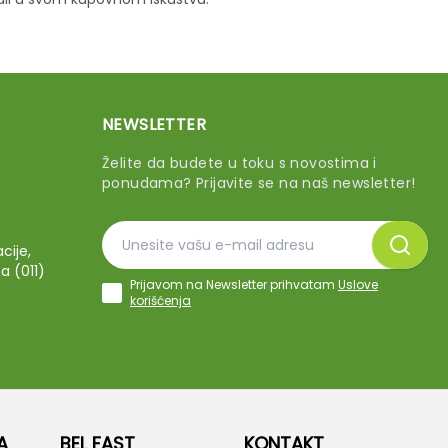
NEWSLETTER
Želite da budete u toku s novostima i
ponudama? Prijavite se na naš newsletter!
cije,
a (011)
Prijavom na Newsletter prihvatam
Uslove
korišćenja
A
BEL FAST
KONTAKT