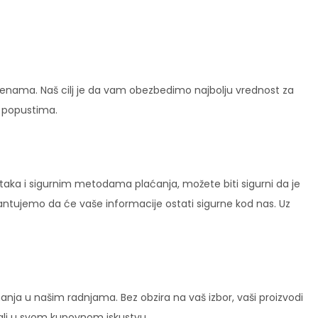
enama. Naš cilj je da vam obezbedimo najbolju vrednost za
i popustima.
ataka i sigurnim metodama plaćanja, možete biti sigurni da je
rantujemo da će vaše informacije ostati sigurne kod nas. Uz
ja u našim radnjama. Bez obzira na vaš izbor, vaši proizvodi
vali u svom kupovnom iskustvu.