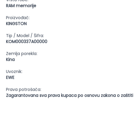
RAM memorije
Proizvođač:
KINGSTON
Tip / Model / Šifra:
KOM000337A00000
Zemlja porekla:
Kina
Uvoznik:
EWE
Prava potrošača:
Zagarantovana sva prava kupaca po osnovu zakona o zaštiti