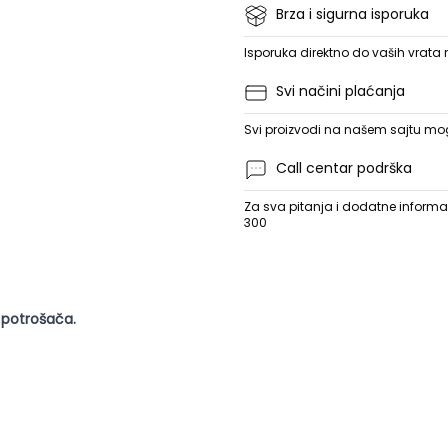
Brza i sigurna isporuka
Isporuka direktno do vaših vrata
Svi načini plaćanja
Svi proizvodi na našem sajtu mogu
Call centar podrška
Za sva pitanja i dodatne informac
300
 potrošača.