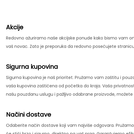
Akcije
Redovno ažuriramo naše akcijske ponude kako bismo vam omog
vaš novac. Zato je preporuka da redovno posećujete stranicu 
Sigurna kupovina
Sigurna kupovina je naš prioritet. Pružamo vam zaštitu i pouz
vaša kupovina zaštićena od početka do kraja. Vaša privatnost
našu pouzdanu uslugu i pažljivo odabrane proizvode, možete už
Načini dostave
Odaberite način dostave koji vam najviše odgovara. Pružamo 
će stići brzo i sigurno, direktno na vaš prag. Garantujemo ef