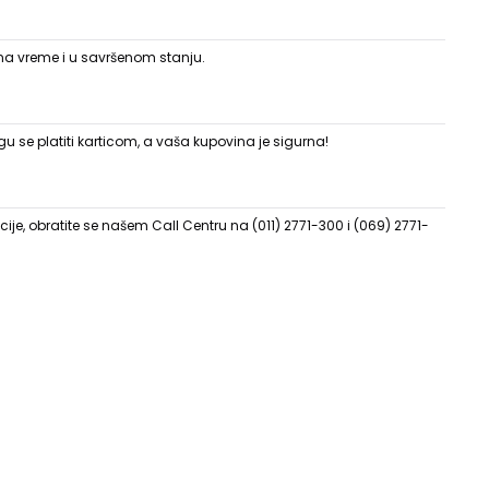
 na vreme i u savršenom stanju.
 se platiti karticom, a vaša kupovina je sigurna!
ije, obratite se našem Call Centru na (011) 2771-300 i (069) 2771-