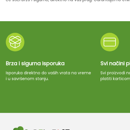
Brza i sigurna isporuka
Svi načini 
Isporuka direktno do vaših vrata na vreme
Svi proizvodi
i u savršenom stanju.
platiti kartico