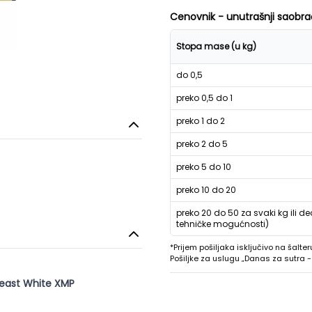
Cenovnik - unutrašnji saobra
Stopa mase (u kg)
do 0,5
preko 0,5 do 1
preko 1 do 2
preko 2 do 5
preko 5 do 10
preko 10 do 20
preko 20 do 50 za svaki kg ili de
tehničke mogućnosti)
*Prijem pošiljaka isključivo na šalter
Pošiljke za uslugu „Danas za sutra
east White XMP