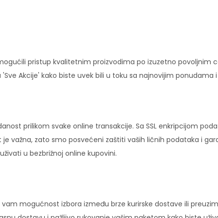
ućili pristup kvalitetnim proizvodima po izuzetno povoljnim c
'Sve Akcije' kako biste uvek bili u toku sa najnovijim ponudama 
danost prilikom svake online transakcije. Sa SSL enkripcijom pod
 je važna, zato smo posvećeni zaštiti vaših ličnih podataka i ga
ivati u bezbrižnoj online kupovini.
vam mogućnost izbora između brze kurirske dostave ili preuziman
ikasnu dostavu i pažljivo rukovanje vašim paketom kako biste uži