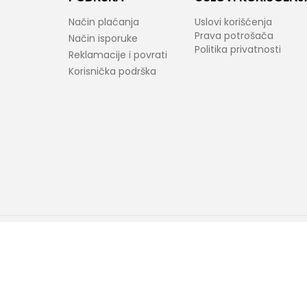
Način plaćanja
Uslovi korišćenja
Prava potrošača
Način isporuke
Politika privatnosti
Reklamacije i povrati
Korisnička podrška
araktera. Bel-Fast kao i proizvođači ponuđenih proizvoda zadržavaju prav
ovornost ukoliko neke karakteristike proizvoda ili slike nisu u potpunosti ta