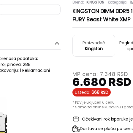
Brend:
KINGSTON
Kategorija:
R
KINGSTON DIMM DDR5 
FURY Beast White XMP
Proizvođač
Pogle
Kingston
sp
a prenosa podataka:
roj pinova: 288
akovanju: 1 Reklamacioni
MP cena:
7.348
RSD
6.680
RSD
Ušteda:
668
RSD
* PDV je uključen u cenu
* Samo za online kupovinu i goto
Očekivani rok isporuke j
Dostava se plaća po ceno