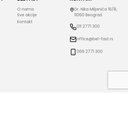
O nama
Dr. Nika Miljanića 16/8,
Sve akcije
11060 Beograd
Kontakt
011 2771 300
office@bel-fast.rs
069 2771 300
o izmene istih bez prethodne najave i obaveštenja. Bel-Fast ne snosi
čne.