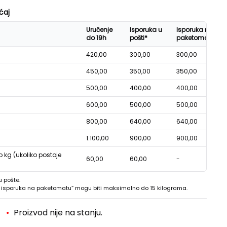
ćaj
Uručenje
Isporuka u
Isporuka na
do 19h
pošti*
paketomatu*
420,00
300,00
300,00
450,00
350,00
350,00
500,00
400,00
400,00
600,00
500,00
500,00
800,00
640,00
640,00
1.100,00
900,00
900,00
o kg (ukoliko postoje
60,00
60,00
-
u pošte.
 - isporuka na paketomatu“ mogu biti maksimalno do 15 kilograma.
Proizvod nije na stanju.