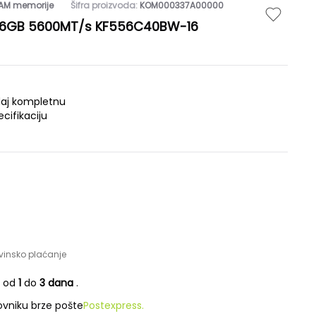
AM memorije
Šifra proizvoda:
KOM000337A00000
16GB 5600MT/s KF556C40BW-16
daj kompletnu
ecifikaciju
vinsko plaćanje
e od
1
do
3 dana
.
vniku brze pošte
Postexpress.