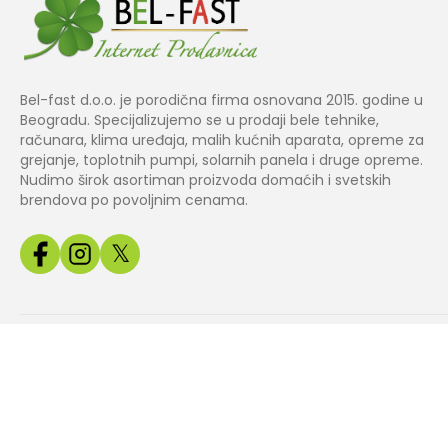
Bel-fast d.o.o. je porodična firma osnovana 2015. godine u
Beogradu. Specijalizujemo se u prodaji bele tehnike,
računara, klima uređaja, malih kućnih aparata, opreme za
grejanje, toplotnih pumpi, solarnih panela i druge opreme.
Nudimo širok asortiman proizvoda domaćih i svetskih
brendova po povoljnim cenama.
𝕏
Copyright© 2024 BEL
Izrada web
Jakov Smart
FAST.
prodavnice
Solutions
Sve slike, cene i tehnički podaci na našem sajtu su informativnog k
odg