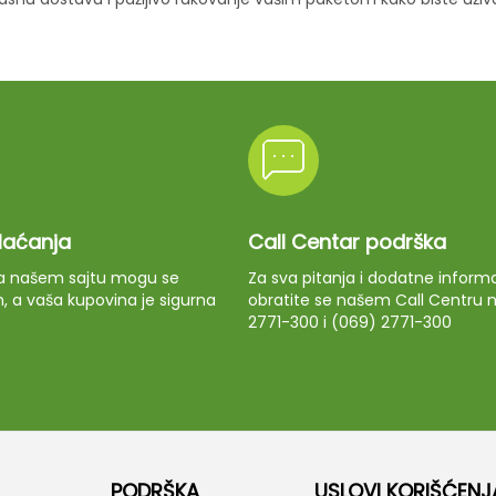
plaćanja
Call Centar podrška
 na našem sajtu mogu se
Za sva pitanja i dodatne informa
m, a vaša kupovina je sigurna
obratite se našem Call Centru n
2771-300 i (069) 2771-300
PODRŠKA
USLOVI KORIŠĆENJ