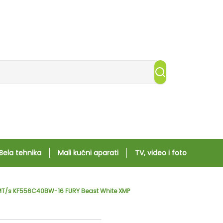
Bela tehnika
Mali kućni aparati
TV, video i foto
T/s KF556C40BW-16 FURY Beast White XMP