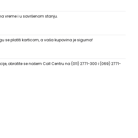
 na vreme i u savršenom stanju.
 se platiti karticom, a vaša kupovina je sigurna!
ije, obratite se našem Call Centru na (011) 2771-300 i (069) 2771-