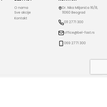
O nama
Dr. Nika Miljanića 16/8,
Sve akcije
11060 Beograd
Kontakt
011 2771 300
office@bel-fast.rs
069 2771 300
o izmene istih bez prethodne najave i obaveštenja. Bel-Fast ne snosi
čne.