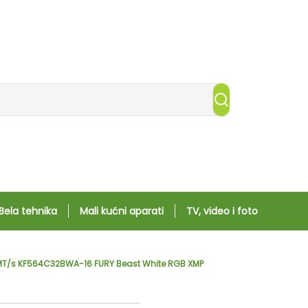
Bela tehnika
Mali kućni aparati
TV, video i foto
T/s KF564C32BWA-16 FURY Beast White RGB XMP