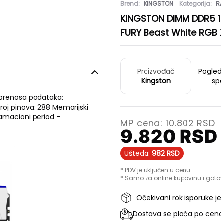
Brend:
KINGSTON
Kategorija:
R
KINGSTON DIMM DDR5 
FURY Beast White RGB
Proizvođač
Pogle
Kingston
sp
a prenosa podataka:
roj pinova: 288 Memorijski
lamacioni period -
MP cena:
10.802
RSD
9.820
RSD
Ušteda:
982
RSD
* PDV je uključen u cenu
* Samo za online kupovinu i goto
Očekivani rok isporuke j
Dostava se plaća po ceno