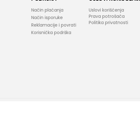
Način plaćanja
Uslovi korišćenja
Prava potrošača
Način isporuke
Politika privatnosti
Reklamacije i povrati
Korisnička podrška
araktera. Bel-Fast kao i proizvođači ponuđenih proizvoda zadržavaju prav
ovornost ukoliko neke karakteristike proizvoda ili slike nisu u potpunosti ta