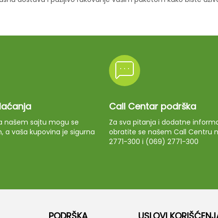
plaćanja
Call Centar podrška
 na našem sajtu mogu se
Za sva pitanja i dodatne informa
m, a vaša kupovina je sigurna
obratite se našem Call Centru n
2771-300 i (069) 2771-300
PODRŠKA
USLOVI KORIŠĆENJ