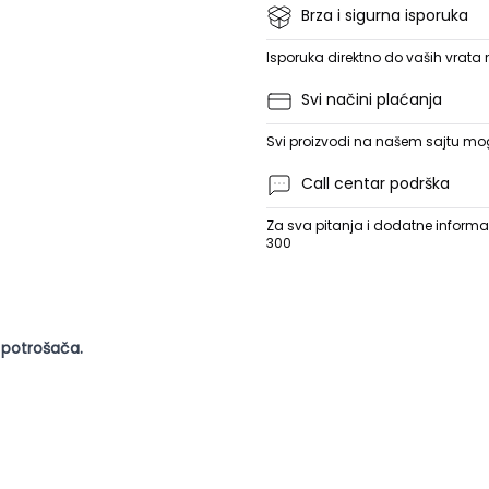
Brza i sigurna isporuka
Isporuka direktno do vaših vrata
Svi načini plaćanja
Svi proizvodi na našem sajtu mogu
Call centar podrška
Za sva pitanja i dodatne informac
300
 potrošača.