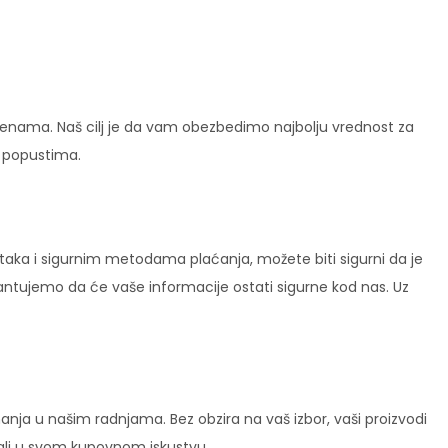
enama. Naš cilj je da vam obezbedimo najbolju vrednost za
i popustima.
ataka i sigurnim metodama plaćanja, možete biti sigurni da je
rantujemo da će vaše informacije ostati sigurne kod nas. Uz
ja u našim radnjama. Bez obzira na vaš izbor, vaši proizvodi
vali u svom kupovnom iskustvu.