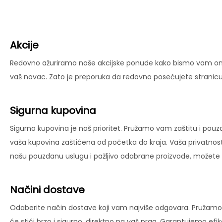
Akcije
Redovno ažuriramo naše akcijske ponude kako bismo vam omog
vaš novac. Zato je preporuka da redovno posećujete stranicu 
Sigurna kupovina
Sigurna kupovina je naš prioritet. Pružamo vam zaštitu i pouz
vaša kupovina zaštićena od početka do kraja. Vaša privatnost
našu pouzdanu uslugu i pažljivo odabrane proizvode, možete už
Načini dostave
Odaberite način dostave koji vam najviše odgovara. Pružamo 
će stići brzo i sigurno, direktno na vaš prag. Garantujemo ef