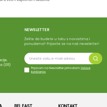
NEWSLETTER
Želite da budete u toku s novostima i
ponudama? Prijavite se na naš newsletter!
cije,
a (011)
Prijavom na Newsletter prihvatam
Uslove
korišćenja
A
BEL FAST
KONTAKT