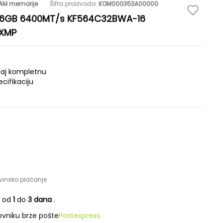
AM memorije
Šifra proizvoda:
KOM000353A00000
16GB 6400MT/s KF564C32BWA-16
 XMP
daj kompletnu
ecifikaciju
vinsko plaćanje
e od
1
do
3 dana
.
vniku brze pošte
Postexpress.