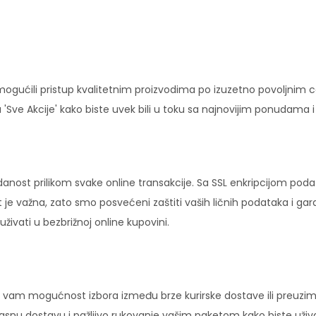
ućili pristup kvalitetnim proizvodima po izuzetno povoljnim c
'Sve Akcije' kako biste uvek bili u toku sa najnovijim ponudama 
danost prilikom svake online transakcije. Sa SSL enkripcijom pod
 je važna, zato smo posvećeni zaštiti vaših ličnih podataka i ga
ivati u bezbrižnoj online kupovini.
vam mogućnost izbora između brze kurirske dostave ili preuziman
ikasnu dostavu i pažljivo rukovanje vašim paketom kako biste uži