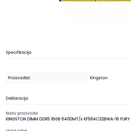
Specifikacija
Proizvođač
Kingston
Deklaracija
Naziv proizvoda:
KINGSTON DIMM DDR5 16GB 6400MT/s KF564C32BWA-16 FURY 
Vrsta robe: