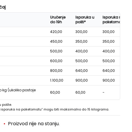
ćaj
Uručenje
Isporuka u
Isporuka na
do 19h
pošti*
paketomatu*
420,00
300,00
300,00
450,00
350,00
350,00
500,00
400,00
400,00
600,00
500,00
500,00
800,00
640,00
640,00
1.100,00
900,00
900,00
o kg (ukoliko postoje
60,00
60,00
-
u pošte.
 - isporuka na paketomatu“ mogu biti maksimalno do 15 kilograma.
Proizvod nije na stanju.