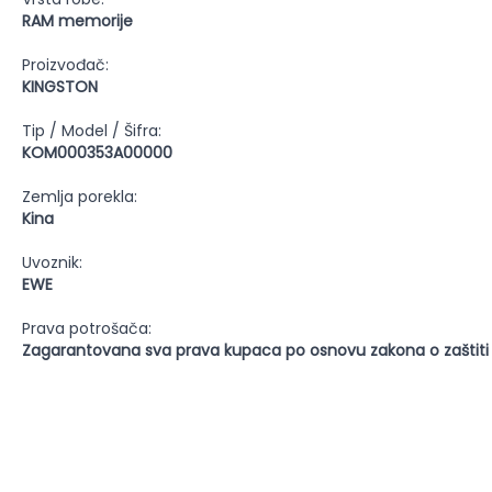
RAM memorije
Proizvođač:
KINGSTON
Tip / Model / Šifra:
KOM000353A00000
Zemlja porekla:
Kina
Uvoznik:
EWE
Prava potrošača:
Zagarantovana sva prava kupaca po osnovu zakona o zaštiti