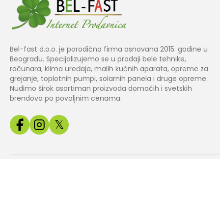
Bel-fast d.o.o. je porodična firma osnovana 2015. godine u
Beogradu. Specijalizujemo se u prodaji bele tehnike,
računara, klima uređaja, malih kućnih aparata, opreme za
grejanje, toplotnih pumpi, solarnih panela i druge opreme.
Nudimo širok asortiman proizvoda domaćih i svetskih
brendova po povoljnim cenama.
𝕏
Copyright© 2024 BEL
Izrada web
Jakov Smart
FAST.
prodavnice
Solutions
Sve slike, cene i tehnički podaci na našem sajtu su informativnog k
odg