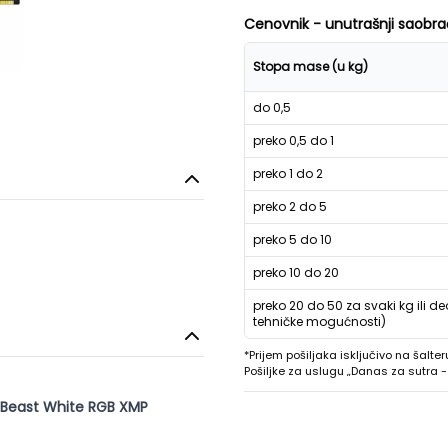
Cenovnik - unutrašnji saobra
Stopa mase (u kg)
do 0,5
preko 0,5 do 1
preko 1 do 2
preko 2 do 5
preko 5 do 10
preko 10 do 20
preko 20 do 50 za svaki kg ili de
tehničke mogućnosti)
*Prijem pošiljaka isključivo na šalter
Pošiljke za uslugu „Danas za sutra
Beast White RGB XMP