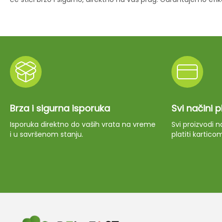
Brza i sigurna isporuka
Svi načini 
Isporuka direktno do vaših vrata na vreme
Svi proizvodi
i u savršenom stanju.
platiti kartico