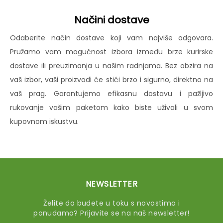
Načini dostave
Odaberite način dostave koji vam najviše odgovara.
Pružamo vam mogućnost izbora između brze kurirske
dostave ili preuzimanja u našim radnjama. Bez obzira na
vaš izbor, vaši proizvodi će stići brzo i sigurno, direktno na
vaš prag. Garantujemo efikasnu dostavu i pažljivo
rukovanje vašim paketom kako biste uživali u svom
kupovnom iskustvu.
NEWSLETTER
Želite da budete u toku s novostima i
ponudama? Prijavite se na naš newsletter!