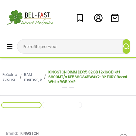
KINGSTON DIMM DDR5 32GB (2x16GB kit)
Početna
RAM
/
/
6800MT/s KF568C34BWAK2-32 FURY Beast
strana
memorije
White RGB XMP
Brend:
KINGSTON