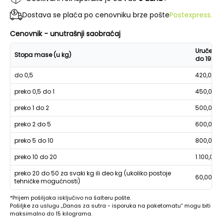
Dostava se plaća po cenovniku brze pošte
Postexpress.
Cenovnik - unutrašnji saobraćaj
Uručenje
Stopa mase (u kg)
do 19h
do 0,5
420,00
preko 0,5 do 1
450,00
preko 1 do 2
500,00
preko 2 do 5
600,00
preko 5 do 10
800,00
preko 10 do 20
1.100,00
preko 20 do 50 za svaki kg ili deo kg (ukoliko postoje
60,00
tehničke mogućnosti)
*Prijem pošiljaka isključivo na šalteru pošte.
Pošiljke za uslugu „Danas za sutra - isporuka na paketomatu“ mogu biti
maksimalno do 15 kilograma.