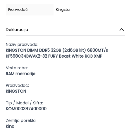
Proizvođač
Kingston
Deklaracija
Naziv proizvoda:
KINGSTON DIMM DDR5 32GB (2x16GB kit) 6800MT/s
KF568C34BWAK2-32 FURY Beast White RGB XMP
Vrsta robe:
RAM memorije
Proizvođač:
KINGSTON
Tip / Model / Šifra:
KOM000387A00000
Zemlja porekla:
Kina