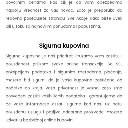
povoljnim cenama. Naš cilj je da vam obezbedimo
najbolju vrednost za vaš novac. Zato je preporuka da
redovno posećujete stranicu 'Sve Akcije' kako biste uvek
bili u toku sa najnovijim ponudama i popustima.
Sigurna kupovina
Sigurna kupovina je naš prioritet. Pružamo vam zaštitu i
pouzdanost prilikom svake online transakcije. Sa SSL
enkripcijom podataka i sigurnim metodama plaćanja,
možete biti sigurni da je vaša kupovina zaštićena od
početka do kraja. Vaša privatnost je važna, zato smo
posvećeni zaštiti vaših ličnih podataka i garantujemo da
će vaše informacije ostati sigurne kod nas. Uz našu
pouzdanu uslugu i pažljivo odabrane proizvode, možete
uživati u bezbrižnoj online kupovini.