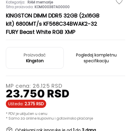
Kategorija:
RAM memorije
Šifra proizvoda:
KOM000387A00000
KINGSTON DIMM DDR5 32GB (2x16GB
kit) 6800MT/s KF568C34BWAK2-32
FURY Beast White RGB XMP
Proizvođač
Pogledaj kompletnu
Kingston
specifikaciju
MP cena:
26.125
RSD
23.750
RSD
Ušteda:
2.375
RSD
* PDV je uključen u cenu
* Samo za online kupovinu i gotovinsko plaćanje
Očekivani rok isporuke je od
1
do
3 dana
.