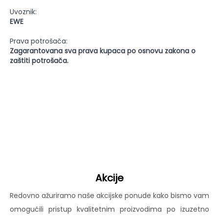
Uvoznik:
EWE
Prava potrošača:
Zagarantovana sva prava kupaca po osnovu zakona o
zaštiti potrošača.
Akcije
Redovno ažuriramo naše akcijske ponude kako bismo vam
omogućili pristup kvalitetnim proizvodima po izuzetno