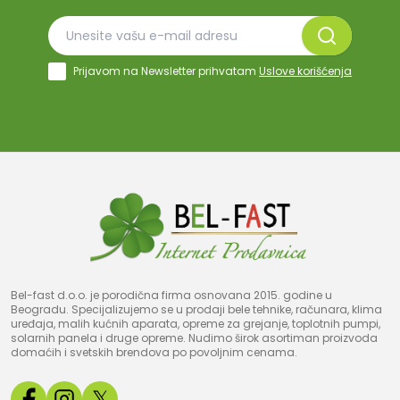
Prijavom na Newsletter prihvatam
Uslove korišćenja
Bel-fast d.o.o. je porodična firma osnovana 2015. godine u
Beogradu. Specijalizujemo se u prodaji bele tehnike, računara, klima
uređaja, malih kućnih aparata, opreme za grejanje, toplotnih pumpi,
solarnih panela i druge opreme. Nudimo širok asortiman proizvoda
domaćih i svetskih brendova po povoljnim cenama.
𝕏