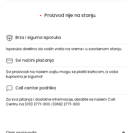
Proizvod nije na stanju.
Brza i sigurna isporuka
Isporuka direktno do vaših vrata na vreme i u savršenom stanju.
Svi načini plaćanja
Svi proizvodi na našem sajtu mogu se platiti karticom, a vaša
kupovina je sigurna!
Call centar podrška
Za sva pitanja i dodatne informacije, obratite se našem Call
Centru na (011) 2771-300 i (069) 2771-300
Opis proizvoda