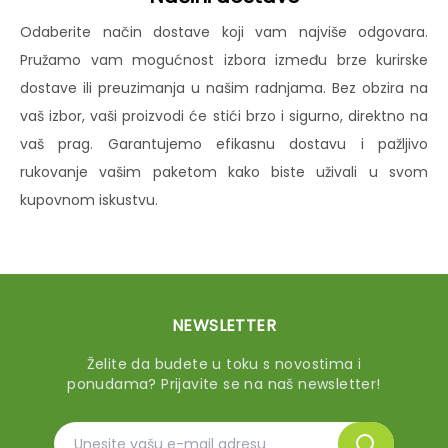
Odaberite način dostave koji vam najviše odgovara.
Pružamo vam mogućnost izbora između brze kurirske
dostave ili preuzimanja u našim radnjama. Bez obzira na
vaš izbor, vaši proizvodi će stići brzo i sigurno, direktno na
vaš prag. Garantujemo efikasnu dostavu i pažljivo
rukovanje vašim paketom kako biste uživali u svom
kupovnom iskustvu.
NEWSLETTER
Želite da budete u toku s novostima i
ponudama? Prijavite se na naš newsletter!