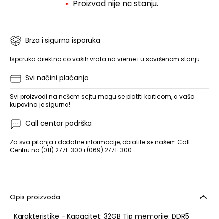
Proizvod nije na stanju.
Brza i sigurna isporuka
Isporuka direktno do vaših vrata na vreme i u savršenom stanju.
Svi načini plaćanja
Svi proizvodi na našem sajtu mogu se platiti karticom, a vaša
kupovina je sigurna!
Call centar podrška
Za sva pitanja i dodatne informacije, obratite se našem Call
Centru na (011) 2771-300 i (069) 2771-300
Opis proizvoda
Karakteristike - Kapacitet: 32GB Tip memorije: DDR5