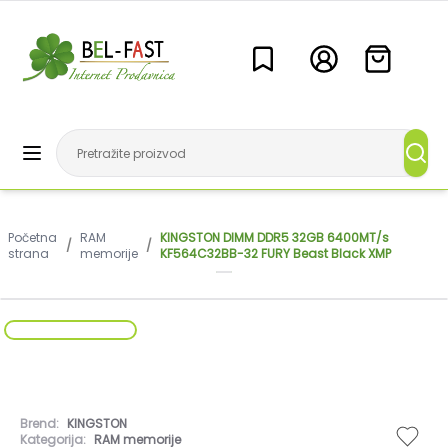
Početna
RAM
KINGSTON DIMM DDR5 32GB 6400MT/s
/
/
strana
memorije
KF564C32BB-32 FURY Beast Black XMP
Brend:
KINGSTON
Kategorija:
RAM memorije