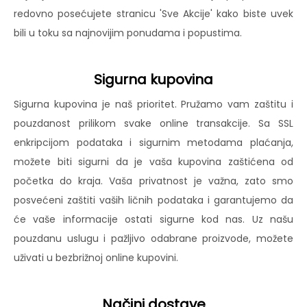
redovno posećujete stranicu 'Sve Akcije' kako biste uvek
bili u toku sa najnovijim ponudama i popustima.
Sigurna kupovina
Sigurna kupovina je naš prioritet. Pružamo vam zaštitu i
pouzdanost prilikom svake online transakcije. Sa SSL
enkripcijom podataka i sigurnim metodama plaćanja,
možete biti sigurni da je vaša kupovina zaštićena od
početka do kraja. Vaša privatnost je važna, zato smo
posvećeni zaštiti vaših ličnih podataka i garantujemo da
će vaše informacije ostati sigurne kod nas. Uz našu
pouzdanu uslugu i pažljivo odabrane proizvode, možete
uživati u bezbrižnoj online kupovini.
Načini dostave