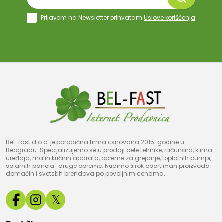
Prijavom na Newsletter prihvatam
Uslove korišćenja
Bel-fast d.o.o. je porodična firma osnovana 2015. godine u
Beogradu. Specijalizujemo se u prodaji bele tehnike, računara, klima
uređaja, malih kućnih aparata, opreme za grejanje, toplotnih pumpi,
solarnih panela i druge opreme. Nudimo širok asortiman proizvoda
domaćih i svetskih brendova po povoljnim cenama.
𝕏