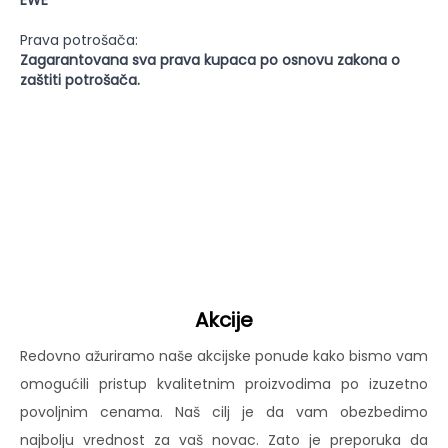
EWE
Prava potrošača:
Zagarantovana sva prava kupaca po osnovu zakona o
zaštiti potrošača.
Akcije
Redovno ažuriramo naše akcijske ponude kako bismo vam
omogućili pristup kvalitetnim proizvodima po izuzetno
povoljnim cenama. Naš cilj je da vam obezbedimo
najbolju vrednost za vaš novac. Zato je preporuka da