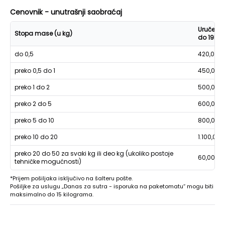
Cenovnik - unutrašnji saobraćaj
Uručenje
Stopa mase (u kg)
do 19h
do 0,5
420,00
preko 0,5 do 1
450,00
preko 1 do 2
500,00
preko 2 do 5
600,00
preko 5 do 10
800,00
preko 10 do 20
1.100,00
preko 20 do 50 za svaki kg ili deo kg (ukoliko postoje
60,00
tehničke mogućnosti)
*Prijem pošiljaka isključivo na šalteru pošte.
Pošiljke za uslugu „Danas za sutra - isporuka na paketomatu“ mogu biti
maksimalno do 15 kilograma.