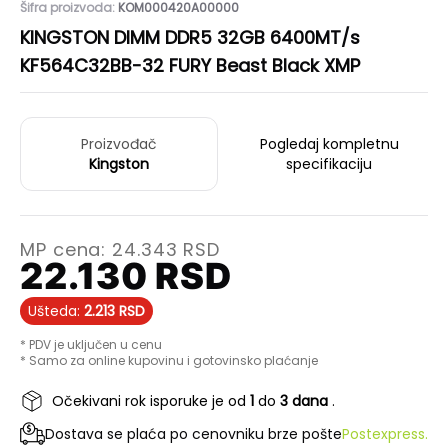
Šifra proizvoda:
KOM000420A00000
KINGSTON DIMM DDR5 32GB 6400MT/s
KF564C32BB-32 FURY Beast Black XMP
Proizvođač
Pogledaj kompletnu
Kingston
specifikaciju
MP cena:
24.343
RSD
22.130
RSD
Ušteda:
2.213
RSD
* PDV je uključen u cenu
* Samo za online kupovinu i gotovinsko plaćanje
Očekivani rok isporuke je od
1
do
3 dana
.
Dostava se plaća po cenovniku brze pošte
Postexpress.