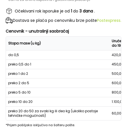
Očekivani rok isporuke je od
1
do
3 dana
.
Dostava se plaća po cenovniku brze pošte
Postexpress.
Cenovnik - unutrašnji saobraćaj
Uručenje
Stopa mase (u kg)
do 19h
do 0,5
420,00
preko 0,5 do 1
450,00
preko 1 do 2
500,00
preko 2 do 5
600,00
preko 5 do 10
800,00
preko 10 do 20
1.100,00
preko 20 do 50 za svaki kg ili deo kg (ukoliko postoje
60,00
tehničke mogućnosti)
*Prijem pošiljaka isključivo na šalteru pošte.