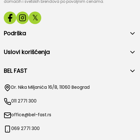
domaćih i svetskih brendova po povoljnim cenama.
𝕏
Podrška
Uslovi korišćenja
BEL FAST
Dr. Nika Miljanića 16/8, 11060 Beograd
011 2771 300
office@bel-fast.rs
069 2771 300