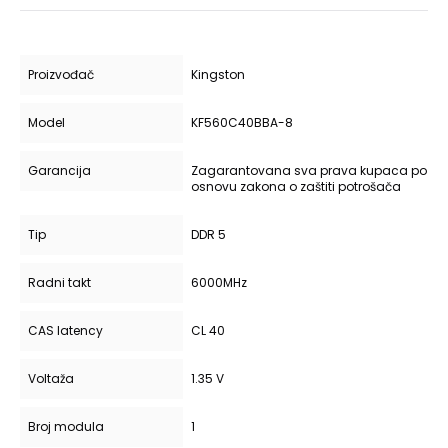
Proizvođač
Kingston
Model
KF560C40BBA-8
Garancija
Zagarantovana sva prava kupaca po
osnovu zakona o zaštiti potrošača
Tip
DDR 5
Radni takt
6000MHz
CAS latency
CL 40
Voltaža
1.35 V
Broj modula
1