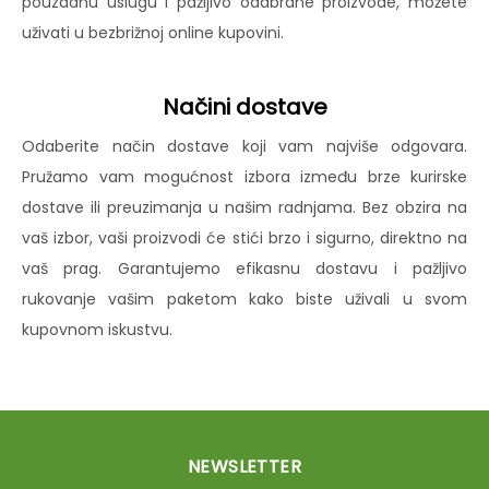
pouzdanu uslugu i pažljivo odabrane proizvode, možete
uživati u bezbrižnoj online kupovini.
Načini dostave
Odaberite način dostave koji vam najviše odgovara.
Pružamo vam mogućnost izbora između brze kurirske
dostave ili preuzimanja u našim radnjama. Bez obzira na
vaš izbor, vaši proizvodi će stići brzo i sigurno, direktno na
vaš prag. Garantujemo efikasnu dostavu i pažljivo
rukovanje vašim paketom kako biste uživali u svom
kupovnom iskustvu.
NEWSLETTER