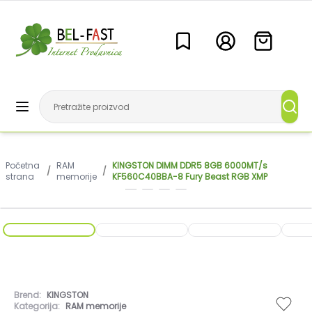
Početna
RAM
KINGSTON DIMM DDR5 8GB 6000MT/s
/
/
strana
memorije
KF560C40BBA-8 Fury Beast RGB XMP
Brend:
KINGSTON
Kategorija:
RAM memorije