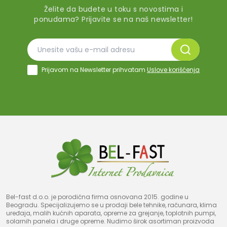
Želite da budete u toku s novostima i
ponudama? Prijavite se na naš newsletter!
Prijavom na Newsletter prihvatam
Uslove korišćenja
Bel-fast d.o.o. je porodična firma osnovana 2015. godine u
Beogradu. Specijalizujemo se u prodaji bele tehnike, računara, klima
uređaja, malih kućnih aparata, opreme za grejanje, toplotnih pumpi,
solarnih panela i druge opreme. Nudimo širok asortiman proizvoda