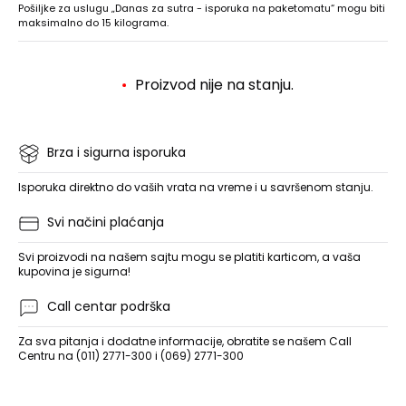
Pošiljke za uslugu „Danas za sutra - isporuka na paketomatu“ mogu biti
maksimalno do 15 kilograma.
Proizvod nije na stanju.
Brza i sigurna isporuka
Isporuka direktno do vaših vrata na vreme i u savršenom stanju.
Svi načini plaćanja
Svi proizvodi na našem sajtu mogu se platiti karticom, a vaša
kupovina je sigurna!
Call centar podrška
Za sva pitanja i dodatne informacije, obratite se našem Call
Centru na (011) 2771-300 i (069) 2771-300