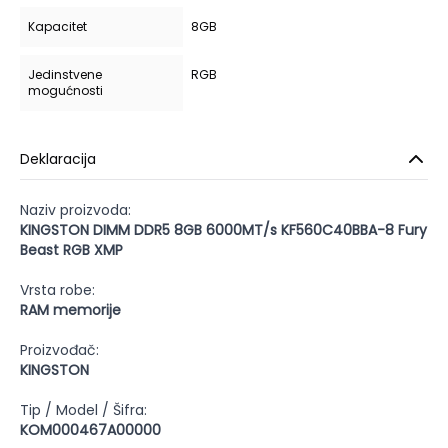
Kapacitet
8GB
Jedinstvene
RGB
mogućnosti
Deklaracija
Naziv proizvoda:
KINGSTON DIMM DDR5 8GB 6000MT/s KF560C40BBA-8 Fury
Beast RGB XMP
Vrsta robe:
RAM memorije
Proizvođač:
KINGSTON
Tip / Model / Šifra:
KOM000467A00000