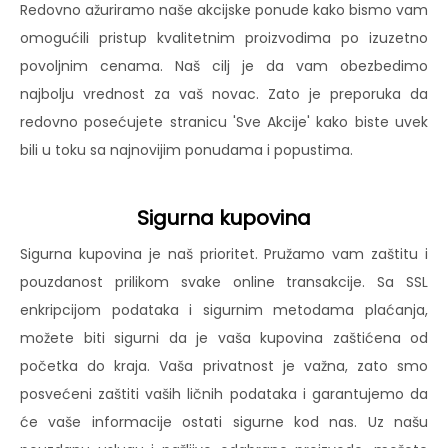
Redovno ažuriramo naše akcijske ponude kako bismo vam
omogućili pristup kvalitetnim proizvodima po izuzetno
povoljnim cenama. Naš cilj je da vam obezbedimo
najbolju vrednost za vaš novac. Zato je preporuka da
redovno posećujete stranicu 'Sve Akcije' kako biste uvek
bili u toku sa najnovijim ponudama i popustima.
Sigurna kupovina
Sigurna kupovina je naš prioritet. Pružamo vam zaštitu i
pouzdanost prilikom svake online transakcije. Sa SSL
enkripcijom podataka i sigurnim metodama plaćanja,
možete biti sigurni da je vaša kupovina zaštićena od
početka do kraja. Vaša privatnost je važna, zato smo
posvećeni zaštiti vaših ličnih podataka i garantujemo da
će vaše informacije ostati sigurne kod nas. Uz našu