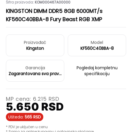
Šifra proizvoda:
KOM000467A00000
KINGSTON DIMM DDR5 8GB 6000MT/s
KF560C40BBA-8 Fury Beast RGB XMP
Proizvođač
Model
Kingston
KF560C40BBA-8
Garancija
Pogledaj kompletnu
Zagarantovana sva prava
specifikaciju
kupaca po osnovu
zakona o zaštiti
potrošača
MP cena:
6.215
RSD
5.650
RSD
Ušteda:
565
RSD
* PDV je uključen u cenu
* Samo za online kupovinu i gotovinsko plaćanje