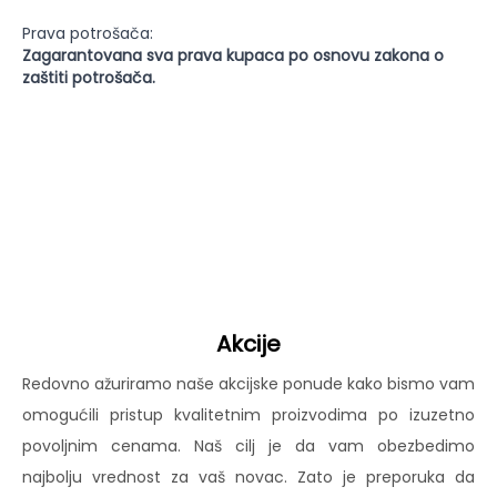
Prava potrošača:
Zagarantovana sva prava kupaca po osnovu zakona o
zaštiti potrošača.
Akcije
Redovno ažuriramo naše akcijske ponude kako bismo vam
omogućili pristup kvalitetnim proizvodima po izuzetno
povoljnim cenama. Naš cilj je da vam obezbedimo
najbolju vrednost za vaš novac. Zato je preporuka da