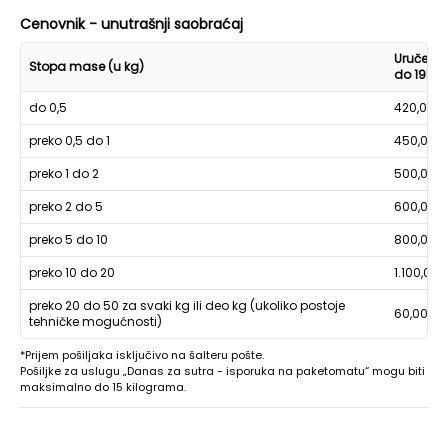
Cenovnik - unutrašnji saobraćaj
Uručenje
Stopa mase (u kg)
do 19h
do 0,5
420,00
preko 0,5 do 1
450,00
preko 1 do 2
500,00
preko 2 do 5
600,00
preko 5 do 10
800,00
preko 10 do 20
1.100,00
preko 20 do 50 za svaki kg ili deo kg (ukoliko postoje
60,00
tehničke mogućnosti)
*Prijem pošiljaka isključivo na šalteru pošte.
Pošiljke za uslugu „Danas za sutra - isporuka na paketomatu“ mogu biti
maksimalno do 15 kilograma.