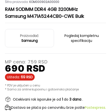
Šifra proizvoda:
KOM000902A00000
RAM SODIMM DDR4 4GB 3200MHz
Samsung M471A5244CB0-CWE Bulk
Proizvođač
Pogledaj kompletnu
Samsung
specifikaciju
MP cena:
759
RSD
690
RSD
Ušteda:
69
RSD
* PDV je uključen u cenu
* Samo za online kupovinu i gotovinsko plaćanje
Očekivani rok isporuke je od
1
do
3 dana
.
Dostava se plaća po cenovniku brze pošte
Postexpress.