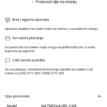
Proizvod nije na stanju.
Brza i sigurna isporuka
Isporuka direktno do vaših vrata na vreme i u savršenom stanju.
Svi načini plaćanja
Svi proizvodi na našem sajtu mogu se platiti karticom, a vaša
kupovina je sigurna!
Call centar podrška
Za sva pitanja i dodatne informacije, obratite se našem Call
Centru na (011) 2771-300 i (069) 2771-300
Opis proizvoda
Model
M471A5244CB0-CWE