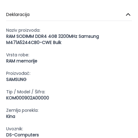
Deklaracija
Naziv proizvoda:
RAM SODIMM DDR4 4GB 3200MHz Samsung
M471A5244CB0-CWE Bulk
Vrsta robe:
RAM memorije
Proizvođač:
SAMSUNG
Tip / Model / Šifra:
KOM000902A00000
Zemlja porekla:
Kina
Uvoznik:
DS-Computers