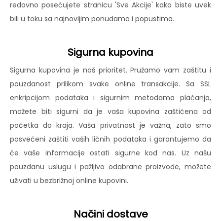
redovno posećujete stranicu 'Sve Akcije' kako biste uvek
bili u toku sa najnovijim ponudama i popustima.
Sigurna kupovina
Sigurna kupovina je naš prioritet. Pružamo vam zaštitu i
pouzdanost prilikom svake online transakcije. Sa SSL
enkripcijom podataka i sigurnim metodama plaćanja,
možete biti sigurni da je vaša kupovina zaštićena od
početka do kraja. Vaša privatnost je važna, zato smo
posvećeni zaštiti vaših ličnih podataka i garantujemo da
će vaše informacije ostati sigurne kod nas. Uz našu
pouzdanu uslugu i pažljivo odabrane proizvode, možete
uživati u bezbrižnoj online kupovini.
Načini dostave