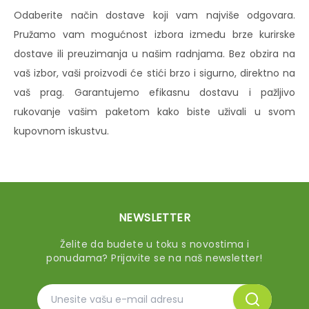
Odaberite način dostave koji vam najviše odgovara.
Pružamo vam mogućnost izbora između brze kurirske
dostave ili preuzimanja u našim radnjama. Bez obzira na
vaš izbor, vaši proizvodi će stići brzo i sigurno, direktno na
vaš prag. Garantujemo efikasnu dostavu i pažljivo
rukovanje vašim paketom kako biste uživali u svom
kupovnom iskustvu.
NEWSLETTER
Želite da budete u toku s novostima i
ponudama? Prijavite se na naš newsletter!