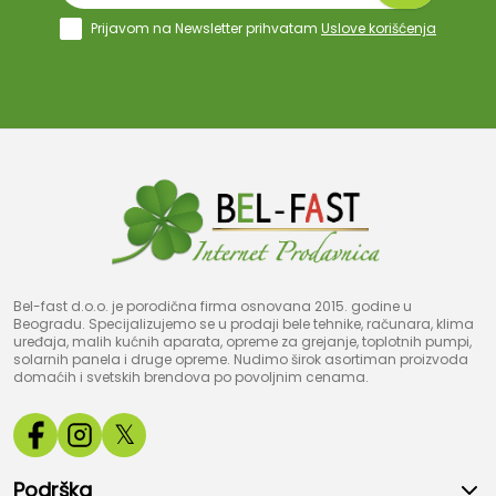
Prijavom na Newsletter prihvatam
Uslove korišćenja
Bel-fast d.o.o. je porodična firma osnovana 2015. godine u
Beogradu. Specijalizujemo se u prodaji bele tehnike, računara, klima
uređaja, malih kućnih aparata, opreme za grejanje, toplotnih pumpi,
solarnih panela i druge opreme. Nudimo širok asortiman proizvoda
domaćih i svetskih brendova po povoljnim cenama.
𝕏
Podrška