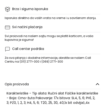
Brza i sigurna isporuka
Isporuka direktno do vaših vrata na vreme i u savršenom stanju.
Svi načini plaćanja
Svi proizvodi na našem sajtu mogu se platiti karticom, a vaša
kupovina je sigurna!
Call centar podrška
Za sva pitanja i dodatne informacije, obratite se našem Call
Centru na (011) 2771-300 i (069) 2771-300
Opis proizvoda
Karakteristike - Tip alata: Ručni alat Fizičke karakteristike
- Boja: Crno-žuta Pakovanje: 17x bitova: SL4, 5, 6; PH1, 2,
3; PZ0, 1, 2, 3; H4, 5, 6; T20, 25, 30, 40,1x bit odvijač,4x