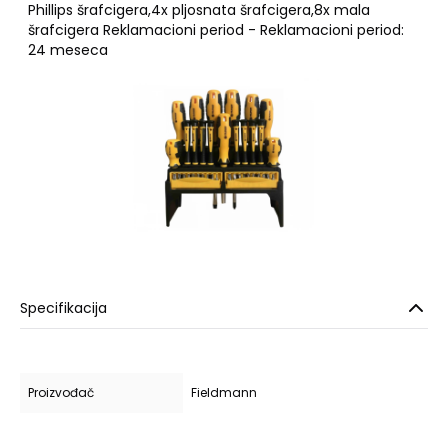
Phillips šrafcigera,4x pljosnata šrafcigera,8x mala
šrafcigera Reklamacioni period - Reklamacioni period:
24 meseca
Specifikacija
Proizvođač
Fieldmann