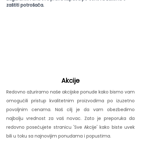
zaštiti potrošača.
Akcije
Redovno ažuriramo naše akcijske ponude kako bismo vam
omogućili pristup kvalitetnim proizvodima po izuzetno
povoljnim cenama. Naš cilj je da vam obezbedimo
najbolju vrednost za vaš novac. Zato je preporuka da
redovno posećujete stranicu 'Sve Akcije' kako biste uvek
bili u toku sa najnovijim ponudama i popustima.