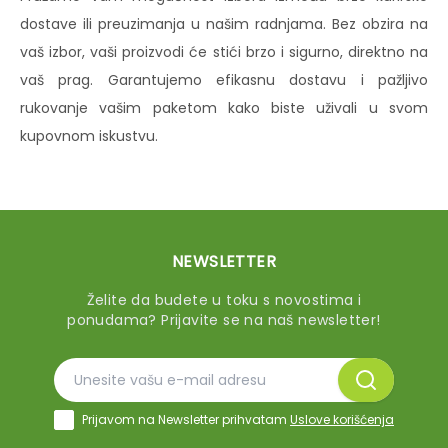
dostave ili preuzimanja u našim radnjama. Bez obzira na
vaš izbor, vaši proizvodi će stići brzo i sigurno, direktno na
vaš prag. Garantujemo efikasnu dostavu i pažljivo
rukovanje vašim paketom kako biste uživali u svom
kupovnom iskustvu.
NEWSLETTER
Želite da budete u toku s novostima i
ponudama? Prijavite se na naš newsletter!
Prijavom na Newsletter prihvatam
Uslove korišćenja