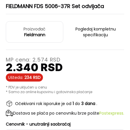
FIELDMANN FDS 5006-37R Set odvijača
Proizvođač
Pogledaj kompletnu
Fieldmann
specifikaciju
MP cena:
2.574
RSD
2.340
RSD
Ušteda:
234
RSD
* PDV je uključen u cenu
* Samo za online kupovinu i gotovinsko plaćanje
Očekivani rok isporuke je od
1
do
3 dana
.
Dostava se plaća po cenovniku brze pošte
Postexpress.
Cenovnik - unutrašnji saobraćaj