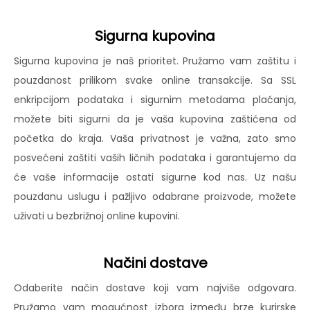
Sigurna kupovina
Sigurna kupovina je naš prioritet. Pružamo vam zaštitu i
pouzdanost prilikom svake online transakcije. Sa SSL
enkripcijom podataka i sigurnim metodama plaćanja,
možete biti sigurni da je vaša kupovina zaštićena od
početka do kraja. Vaša privatnost je važna, zato smo
posvećeni zaštiti vaših ličnih podataka i garantujemo da
će vaše informacije ostati sigurne kod nas. Uz našu
pouzdanu uslugu i pažljivo odabrane proizvode, možete
uživati u bezbrižnoj online kupovini.
Načini dostave
Odaberite način dostave koji vam najviše odgovara.
Pružamo vam mogućnost izbora između brze kurirske