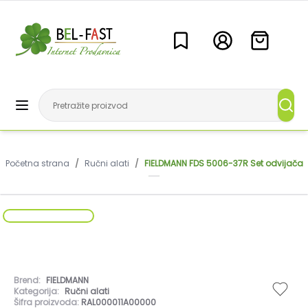
Početna strana
/
Ručni alati
/
FIELDMANN FDS 5006-37R Set odvijača
Brend:
FIELDMANN
Kategorija:
Ručni alati
Šifra proizvoda:
RAL000011A00000