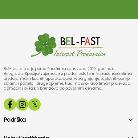
Bel-fast d.o.o. je porodična firma osnovana 2015. godine u
Beogradu. Specijalizujemo se u prodaji bele tehnike, računara, klima
uređaja, malih kućnih aparata, opreme za grejanje, toplotnih pumpi,
solarnih panela i druge opreme. Nudimo širok asortiman proizvoda
domaćih i svetskih brendova po povoljnim cenama.
𝕏
Podrška