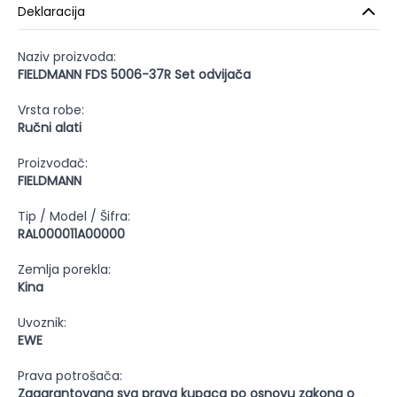
Deklaracija
Naziv proizvoda:
FIELDMANN FDS 5006-37R Set odvijača
Vrsta robe:
Ručni alati
Proizvođač:
FIELDMANN
Tip / Model / Šifra:
RAL000011A00000
Zemlja porekla:
Kina
Uvoznik:
EWE
Prava potrošača:
Zagarantovana sva prava kupaca po osnovu zakona o