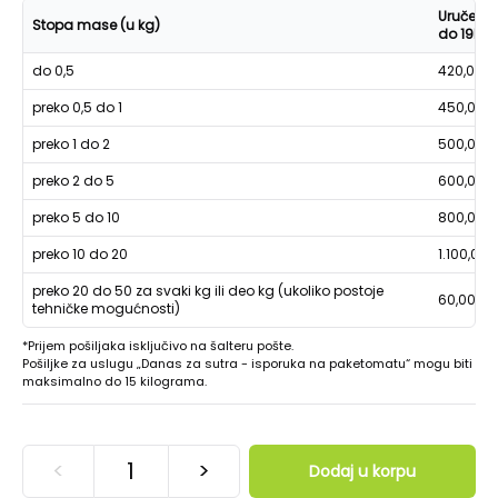
Uručenje
Stopa mase (u kg)
do 19h
do 0,5
420,00
preko 0,5 do 1
450,00
preko 1 do 2
500,00
preko 2 do 5
600,00
preko 5 do 10
800,00
preko 10 do 20
1.100,00
preko 20 do 50 za svaki kg ili deo kg (ukoliko postoje
60,00
tehničke mogućnosti)
*Prijem pošiljaka isključivo na šalteru pošte.
Pošiljke za uslugu „Danas za sutra - isporuka na paketomatu“ mogu biti
maksimalno do 15 kilograma.
<
>
Dodaj u korpu