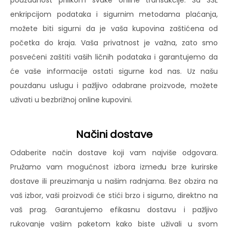
pouzdanost prilikom svake online transakcije. Sa SSL
enkripcijom podataka i sigurnim metodama plaćanja,
možete biti sigurni da je vaša kupovina zaštićena od
početka do kraja. Vaša privatnost je važna, zato smo
posvećeni zaštiti vaših ličnih podataka i garantujemo da
će vaše informacije ostati sigurne kod nas. Uz našu
pouzdanu uslugu i pažljivo odabrane proizvode, možete
uživati u bezbrižnoj online kupovini.
Načini dostave
Odaberite način dostave koji vam najviše odgovara.
Pružamo vam mogućnost izbora između brze kurirske
dostave ili preuzimanja u našim radnjama. Bez obzira na
vaš izbor, vaši proizvodi će stići brzo i sigurno, direktno na
vaš prag. Garantujemo efikasnu dostavu i pažljivo
rukovanje vašim paketom kako biste uživali u svom