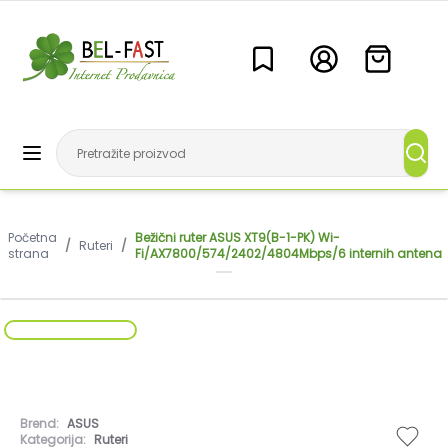
Početna
Bežični ruter ASUS XT9(B-1-PK) Wi-
/
Ruteri
/
strana
Fi/AX7800/574/2402/4804Mbps/6 internih antena
Brend:
ASUS
Kategorija:
Ruteri