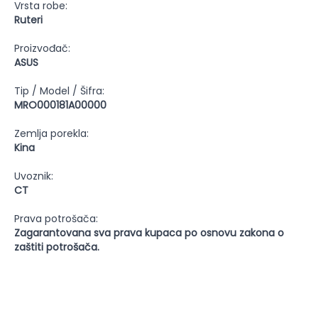
Vrsta robe:
Ruteri
Proizvođač:
ASUS
Tip / Model / Šifra:
MRO000181A00000
Zemlja porekla:
Kina
Uvoznik:
CT
Prava potrošača:
Zagarantovana sva prava kupaca po osnovu zakona o
zaštiti potrošača.