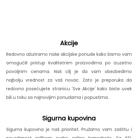
Akcije
Redovno ažuriramo naše akcijske ponude kako bismo vam
omogućili pristup kvalitetnim proizvodima po izuzetno
povoljnim cenama. Naš cilj je da vam obezbedimo
najbolju vrednost za vaš novac. Zato je preporuka da
redovno posećujete stranicu 'Sve Akcije' kako biste uvek
bili u toku sa najnovijim ponudama i popustima.
Sigurna kupovina
Sigurna kupovina je naš prioritet. Pružamo vam zaštitu i