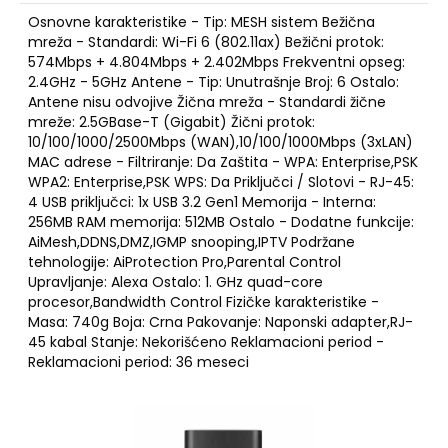
Osnovne karakteristike - Tip: MESH sistem Bežična
mreža - Standardi: Wi-Fi 6 (802.11ax) Bežični protok:
574Mbps + 4.804Mbps + 2.402Mbps Frekventni opseg:
2.4GHz - 5GHz Antene - Tip: Unutrašnje Broj: 6 Ostalo:
Antene nisu odvojive Žična mreža - Standardi žične
mreže: 2.5GBase-T (Gigabit) Žični protok:
10/100/1000/2500Mbps (WAN),10/100/1000Mbps (3xLAN)
MAC adrese - Filtriranje: Da Zaštita - WPA: Enterprise,PSK
WPA2: Enterprise,PSK WPS: Da Priključci / Slotovi - RJ-45:
4 USB priključci: 1x USB 3.2 Gen1 Memorija - Interna:
256MB RAM memorija: 512MB Ostalo - Dodatne funkcije:
AiMesh,DDNS,DMZ,IGMP snooping,IPTV Podržane
tehnologije: AiProtection Pro,Parental Control
Upravljanje: Alexa Ostalo: 1. GHz quad-core
procesor,Bandwidth Control Fizičke karakteristike -
Masa: 740g Boja: Crna Pakovanje: Naponski adapter,RJ-
45 kabal Stanje: Nekorišćeno Reklamacioni period -
Reklamacioni period: 36 meseci