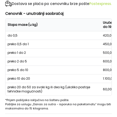
Dostava se plaća po cenovniku brze pošte
Postexpress.
Cenovnik - unutrašnji saobraćaj
Uručenje
Stopa mase (u kg)
do 19h
do 0,5
420,00
preko 0,5 do 1
450,00
preko 1 do 2
500,00
preko 2 do 5
600,00
preko 5 do 10
800,00
preko 10 do 20
1.100,00
preko 20 do 50 za svaki kg ili deo kg (ukoliko postoje
60,00
tehničke mogućnosti)
*Prijem pošiljaka isključivo na šalteru pošte.
Pošiljke za uslugu „Danas za sutra - isporuka na paketomatu“ mogu biti
maksimalno do 15 kilograma.