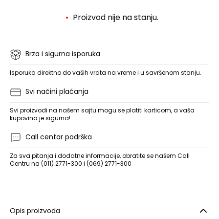
Proizvod nije na stanju.
Brza i sigurna isporuka
Isporuka direktno do vaših vrata na vreme i u savršenom stanju.
Svi načini plaćanja
Svi proizvodi na našem sajtu mogu se platiti karticom, a vaša
kupovina je sigurna!
Call centar podrška
Za sva pitanja i dodatne informacije, obratite se našem Call
Centru na (011) 2771-300 i (069) 2771-300
Opis proizvoda