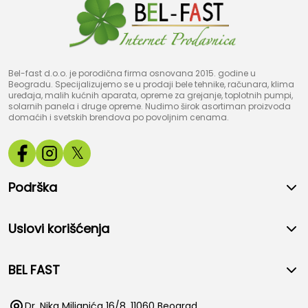
Bel-fast d.o.o. je porodična firma osnovana 2015. godine u
Beogradu. Specijalizujemo se u prodaji bele tehnike, računara, klima
uređaja, malih kućnih aparata, opreme za grejanje, toplotnih pumpi,
solarnih panela i druge opreme. Nudimo širok asortiman proizvoda
domaćih i svetskih brendova po povoljnim cenama.
𝕏
Podrška
Uslovi korišćenja
BEL FAST
Dr. Nika Miljanića 16/8, 11060 Beograd