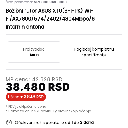
Šifra proizvoda:
MRO000181A00000
Bežični ruter ASUS XT9(B-1-PK) Wi-
Fi/AX7800/574/2402/4804Mbps/6
internih antena
Proizvođač
Pogledaj kompletnu
Asus
specifikaciju
MP cena:
42.328
RSD
38.480
RSD
Ušteda:
3.848
RSD
* PDV je uključen u cenu
* Samo za online kupovinu i gotovinsko plaćanje
Očekivani rok isporuke je od
1
do
3 dana
.