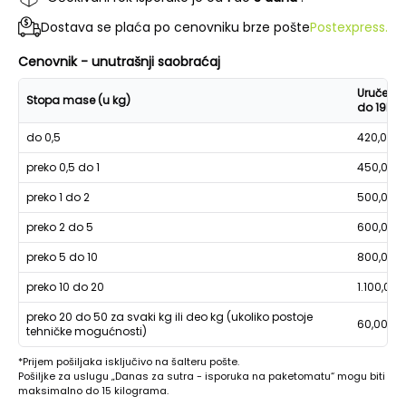
Dostava se plaća po cenovniku brze pošte
Postexpress.
Cenovnik - unutrašnji saobraćaj
Uručenje
Stopa mase (u kg)
do 19h
do 0,5
420,00
preko 0,5 do 1
450,00
preko 1 do 2
500,00
preko 2 do 5
600,00
preko 5 do 10
800,00
preko 10 do 20
1.100,00
preko 20 do 50 za svaki kg ili deo kg (ukoliko postoje
60,00
tehničke mogućnosti)
*Prijem pošiljaka isključivo na šalteru pošte.
Pošiljke za uslugu „Danas za sutra - isporuka na paketomatu“ mogu biti
maksimalno do 15 kilograma.