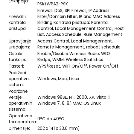
Enkripcija:
PSK/WPA2-PSK
Firewall: DoS, SPI Firewall, IP Address
Firewall i
Filter/Domain Filter, IP and MAC Address
kontrola
Binding Kontrola pristupa: Parental
pristupa:
Control, Local Management Control, Host
List, Access Schedule, Rule Management
Upravljanje
Access Control, Local Management,
uređajem:
Remote Management, reboot schedule
Ostale
Enable/Disable Wireless Radio, WDS
funkcije:
Bridge, WMM, Wireless Statistics
Tasteri:
WPS/Reset, WiFi On/Off, Power On/Off
Podržani
operativni
Windows, Mac, Linux
sistemi:
Podržane
verzije
Windows 98SE, NT, 2000, XP, Vista ili
operativnih
Windows 7, 8, 8.1 MAC OS Linux
sistema:
Operativna
0°C do 40°C
temperatura:
Dimenzije:
202 x 141 x 33.6 mm)