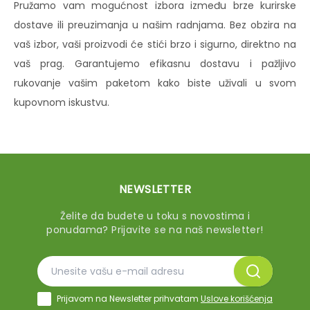
Pružamo vam mogućnost izbora između brze kurirske
dostave ili preuzimanja u našim radnjama. Bez obzira na
vaš izbor, vaši proizvodi će stići brzo i sigurno, direktno na
vaš prag. Garantujemo efikasnu dostavu i pažljivo
rukovanje vašim paketom kako biste uživali u svom
kupovnom iskustvu.
NEWSLETTER
Želite da budete u toku s novostima i
ponudama? Prijavite se na naš newsletter!
Prijavom na Newsletter prihvatam
Uslove korišćenja