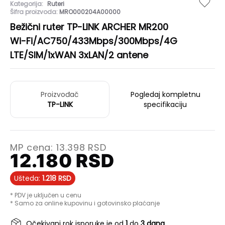
Kategorija:
Ruteri
Šifra proizvoda:
MRO000204A00000
Bežični ruter TP-LINK ARCHER MR200
Wi-Fi/AC750/433Mbps/300Mbps/4G
LTE/SIM/1xWAN 3xLAN/2 antene
Proizvođač
Pogledaj kompletnu
TP-LINK
specifikaciju
MP cena:
13.398
RSD
12.180
RSD
Ušteda:
1.218
RSD
* PDV je uključen u cenu
* Samo za online kupovinu i gotovinsko plaćanje
Očekivani rok isporuke je od
1
do
3 dana
.