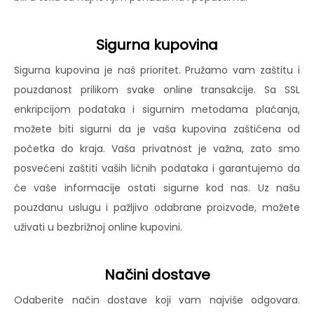
Sigurna kupovina
Sigurna kupovina je naš prioritet. Pružamo vam zaštitu i
pouzdanost prilikom svake online transakcije. Sa SSL
enkripcijom podataka i sigurnim metodama plaćanja,
možete biti sigurni da je vaša kupovina zaštićena od
početka do kraja. Vaša privatnost je važna, zato smo
posvećeni zaštiti vaših ličnih podataka i garantujemo da
će vaše informacije ostati sigurne kod nas. Uz našu
pouzdanu uslugu i pažljivo odabrane proizvode, možete
uživati u bezbrižnoj online kupovini.
Načini dostave
Odaberite način dostave koji vam najviše odgovara.