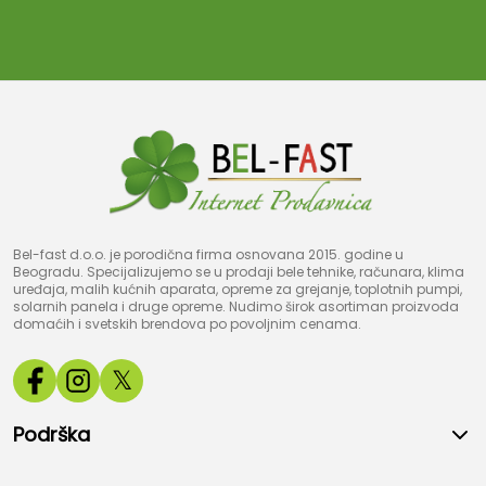
Bel-fast d.o.o. je porodična firma osnovana 2015. godine u
Beogradu. Specijalizujemo se u prodaji bele tehnike, računara, klima
uređaja, malih kućnih aparata, opreme za grejanje, toplotnih pumpi,
solarnih panela i druge opreme. Nudimo širok asortiman proizvoda
domaćih i svetskih brendova po povoljnim cenama.
𝕏
Podrška