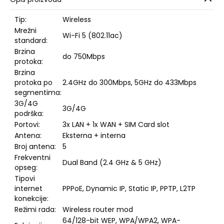
Tip:
Wireless
Mrežni
Wi-Fi 5 (802.11ac)
standard:
Brzina
do 750Mbps
protoka:
Brzina
protoka po
2.4GHz do 300Mbps, 5GHz do 433Mbps
segmentima:
3G/4G
3G/4G
podrška:
Portovi:
3x LAN + 1x WAN + SIM Card slot
Antena:
Eksterna + interna
Broj antena:
5
Frekventni
Dual Band (2.4 GHz & 5 GHz)
opseg:
Tipovi
internet
PPPoE, Dynamic IP, Static IP, PPTP, L2TP
konekcije:
Režimi rada:
Wireless router mod
64/128-bit WEP, WPA/WPA2, WPA-