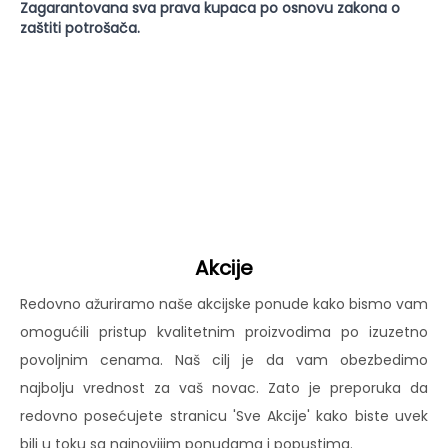
Zagarantovana sva prava kupaca po osnovu zakona o
zaštiti potrošača.
Akcije
Redovno ažuriramo naše akcijske ponude kako bismo vam
omogućili pristup kvalitetnim proizvodima po izuzetno
povoljnim cenama. Naš cilj je da vam obezbedimo
najbolju vrednost za vaš novac. Zato je preporuka da
redovno posećujete stranicu 'Sve Akcije' kako biste uvek
bili u toku sa najnovijim ponudama i popustima.