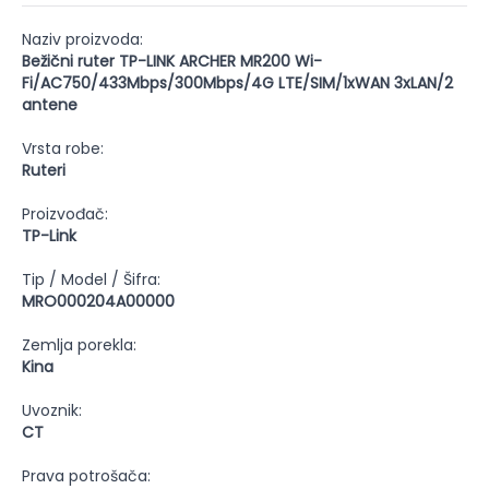
Naziv proizvoda:
Bežični ruter TP-LINK ARCHER MR200 Wi-
Fi/AC750/433Mbps/300Mbps/4G LTE/SIM/1xWAN 3xLAN/2
antene
Vrsta robe:
Ruteri
Proizvođač:
TP-Link
Tip / Model / Šifra:
MRO000204A00000
Zemlja porekla:
Kina
Uvoznik:
CT
Prava potrošača: