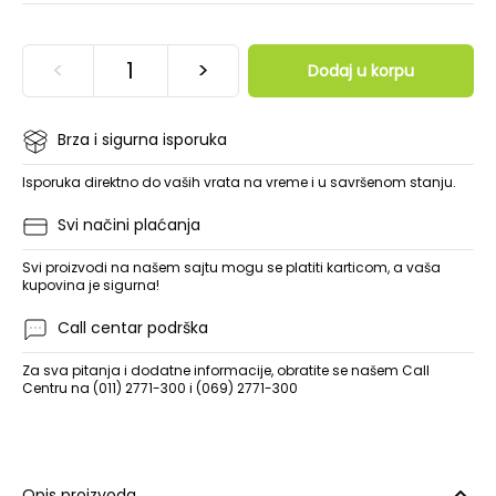
<
>
Dodaj u korpu
Brza i sigurna isporuka
Isporuka direktno do vaših vrata na vreme i u savršenom stanju.
Svi načini plaćanja
Svi proizvodi na našem sajtu mogu se platiti karticom, a vaša
kupovina je sigurna!
Call centar podrška
Za sva pitanja i dodatne informacije, obratite se našem Call
Centru na (011) 2771-300 i (069) 2771-300
Opis proizvoda