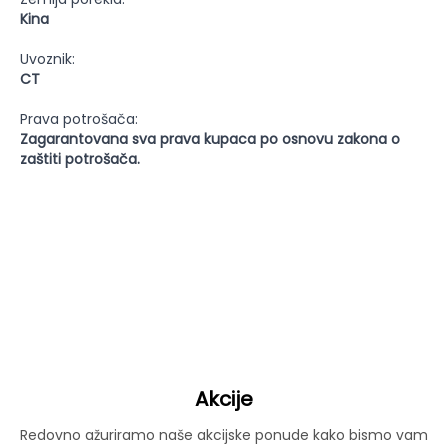
Kina
Uvoznik:
CT
Prava potrošača:
Zagarantovana sva prava kupaca po osnovu zakona o
zaštiti potrošača.
Akcije
Redovno ažuriramo naše akcijske ponude kako bismo vam