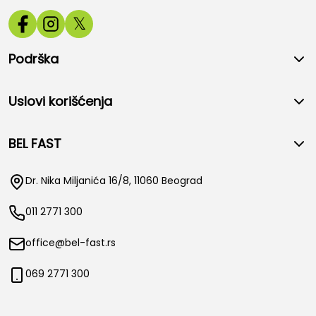
𝕏
Podrška
Uslovi korišćenja
BEL FAST
Dr. Nika Miljanića 16/8, 11060 Beograd
011 2771 300
office@bel-fast.rs
069 2771 300