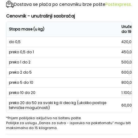
Dostava se plaća po cenovniku brze pošte
Postexpress.
Cenovnik - unutrašnji saobraćaj
Uručenje
Stopa mase (u kg)
do 19h
do 0,5
420,00
preko 0,5 do 1
450,00
preko 1 do 2
500,00
preko 2 do 5
600,00
preko 5 do 10
800,00
preko 10 do 20
1.100,00
preko 20 do 50 za svaki kg ili deo kg (ukoliko postoje
60,00
tehničke mogućnosti)
*Prijem pošiljaka isključivo na šalteru pošte.
Pošiljke za uslugu „Danas za sutra - isporuka na paketomatu“ mogu biti
maksimalno do 15 kilograma.