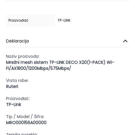
Proizvođač
TP-LINK
Deklaracija
Naziv proizvoda:
Mrežni mesh sistem TP-LINK DECO X20(1-PACK) Wi-
Fi/AX1800/1200Mbps/575Mbps/
Vrsta robe:
Ruteri
Proizvođač:
TP-Link
Tip / Model / Šifra:
MRO000156A00000
Zemlja porekla: