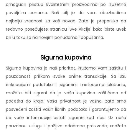
omogućili pristup kvalitetnim proizvodima po izuzetno
povoljnim cenama. Naš cilj je da vam obezbedimo
najbolju vrednost za vaš novac. Zato je preporuka da
redovno posećujete stranicu 'Sve Akcije' kako biste uvek
bili u toku sa najnovijim ponudama i popustima.
Sigurna kupovina
Sigurna kupovina je naš prioritet. Pružamo vam zaštitu i
pouzdanost prilikom svake online transakcije. Sa SSL
enkripcijom podataka i sigurnim metodama plaćanja,
možete biti sigurni da je vaša kupovina zaštićena od
početka do kraja. Vaša privatnost je važna, zato smo
posvećeni zaštiti vaših ličnih podataka i garantujemo da
će vaše informacije ostati sigurne kod nas. Uz našu
pouzdanu uslugu i pažljivo odabrane proizvode, možete