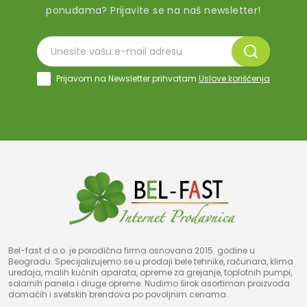
ponudama? Prijavite se na naš newsletter!
Prijavom na Newsletter prihvatam
Uslove korišćenja
Bel-fast d.o.o. je porodična firma osnovana 2015. godine u
Beogradu. Specijalizujemo se u prodaji bele tehnike, računara, klima
uređaja, malih kućnih aparata, opreme za grejanje, toplotnih pumpi,
solarnih panela i druge opreme. Nudimo širok asortiman proizvoda
domaćih i svetskih brendova po povoljnim cenama.