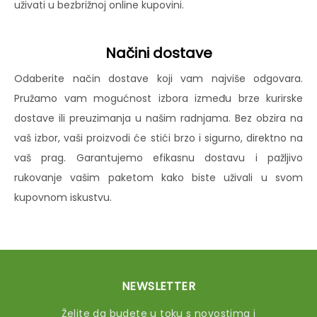
uživati u bezbrižnoj online kupovini.
Načini dostave
Odaberite način dostave koji vam najviše odgovara.
Pružamo vam mogućnost izbora između brze kurirske
dostave ili preuzimanja u našim radnjama. Bez obzira na
vaš izbor, vaši proizvodi će stići brzo i sigurno, direktno na
vaš prag. Garantujemo efikasnu dostavu i pažljivo
rukovanje vašim paketom kako biste uživali u svom
kupovnom iskustvu.
NEWSLETTER
Želite da budete u toku s novostima i