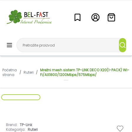
Početna
Mrežni mesh sistem TP-LINK DECO X20(1-PACK) Wi-
/
Ruteri
/
strana
Fi/AX1800/1200Mbps/575Mbps/
Brend:
TP-Link
Kategorija:
Ruteri