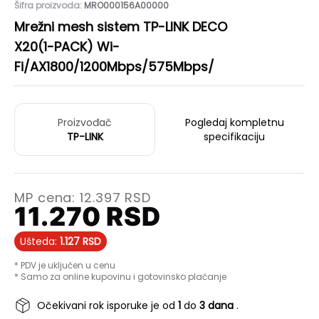
Šifra proizvoda:
MRO000156A00000
Mrežni mesh sistem TP-LINK DECO
X20(1-PACK) Wi-
Fi/AX1800/1200Mbps/575Mbps/
Proizvođač
Pogledaj kompletnu
TP-LINK
specifikaciju
MP cena:
12.397
RSD
11.270
RSD
Ušteda:
1.127
RSD
* PDV je uključen u cenu
* Samo za online kupovinu i gotovinsko plaćanje
Očekivani rok isporuke je od
1
do
3 dana
.