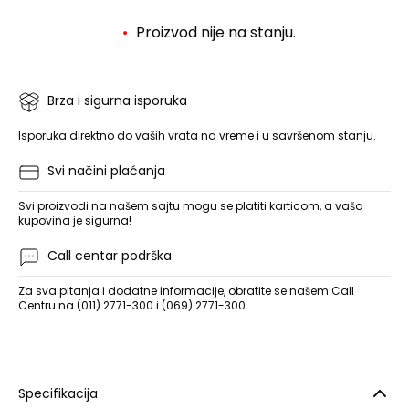
Proizvod nije na stanju.
Brza i sigurna isporuka
Isporuka direktno do vaših vrata na vreme i u savršenom stanju.
Svi načini plaćanja
Svi proizvodi na našem sajtu mogu se platiti karticom, a vaša
kupovina je sigurna!
Call centar podrška
Za sva pitanja i dodatne informacije, obratite se našem Call
Centru na (011) 2771-300 i (069) 2771-300
Specifikacija