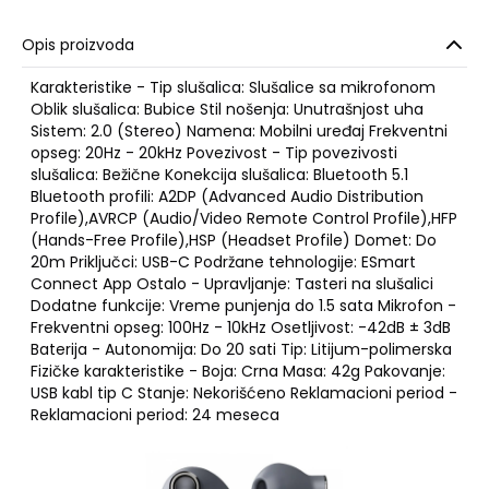
Opis proizvoda
Karakteristike - Tip slušalica: Slušalice sa mikrofonom
Oblik slušalica: Bubice Stil nošenja: Unutrašnjost uha
Sistem: 2.0 (Stereo) Namena: Mobilni uređaj Frekventni
opseg: 20Hz - 20kHz Povezivost - Tip povezivosti
slušalica: Bežične Konekcija slušalica: Bluetooth 5.1
Bluetooth profili: A2DP (Advanced Audio Distribution
Profile),AVRCP (Audio/Video Remote Control Profile),HFP
(Hands-Free Profile),HSP (Headset Profile) Domet: Do
20m Priključci: USB-C Podržane tehnologije: ESmart
Connect App Ostalo - Upravljanje: Tasteri na slušalici
Dodatne funkcije: Vreme punjenja do 1.5 sata Mikrofon -
Frekventni opseg: 100Hz - 10kHz Osetljivost: -42dB ± 3dB
Baterija - Autonomija: Do 20 sati Tip: Litijum-polimerska
Fizičke karakteristike - Boja: Crna Masa: 42g Pakovanje:
USB kabl tip C Stanje: Nekorišćeno Reklamacioni period -
Reklamacioni period: 24 meseca