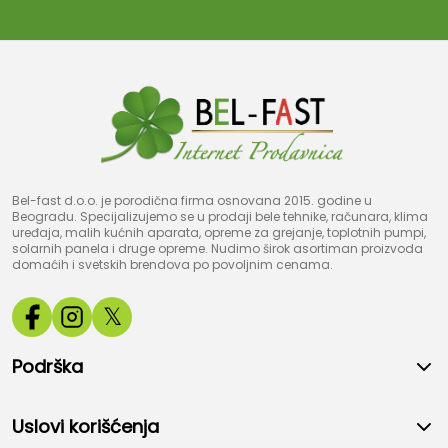
Bel-fast d.o.o. je porodična firma osnovana 2015. godine u
Beogradu. Specijalizujemo se u prodaji bele tehnike, računara, klima
uređaja, malih kućnih aparata, opreme za grejanje, toplotnih pumpi,
solarnih panela i druge opreme. Nudimo širok asortiman proizvoda
domaćih i svetskih brendova po povoljnim cenama.
𝕏
Podrška
Uslovi korišćenja