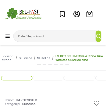
Početna
ENERGY SISTEM Style 4 Stone True
/
Slušalice
/
Slušalice
/
strana
Wireless slušalice crne
Brend:
ENERGY SISTEM
Kategorija:
Slušalice