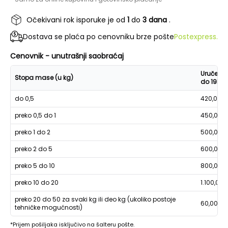
Očekivani rok isporuke je od
1
do
3 dana
.
Dostava se plaća po cenovniku brze pošte
Postexpress.
Cenovnik - unutrašnji saobraćaj
Uručenje
Stopa mase (u kg)
do 19h
do 0,5
420,00
preko 0,5 do 1
450,00
preko 1 do 2
500,00
preko 2 do 5
600,00
preko 5 do 10
800,00
preko 10 do 20
1.100,00
preko 20 do 50 za svaki kg ili deo kg (ukoliko postoje
60,00
tehničke mogućnosti)
*Prijem pošiljaka isključivo na šalteru pošte.