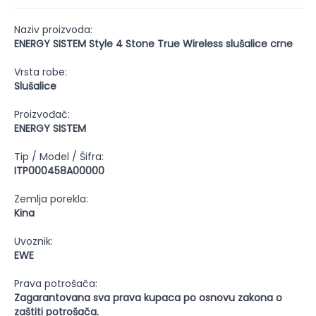
Naziv proizvoda:
ENERGY SISTEM Style 4 Stone True Wireless slušalice crne
Vrsta robe:
Slušalice
Proizvođač:
ENERGY SISTEM
Tip / Model / Šifra:
ITP000458A00000
Zemlja porekla:
Kina
Uvoznik:
EWE
Prava potrošača:
Zagarantovana sva prava kupaca po osnovu zakona o
zaštiti potrošača.