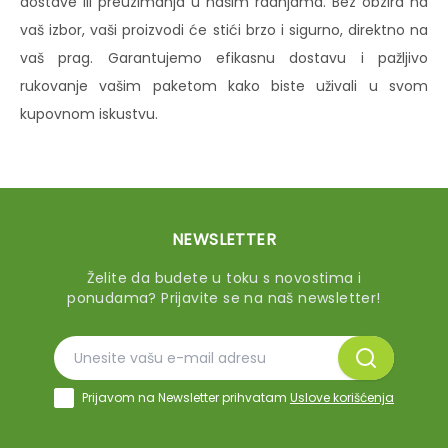
dostave ili preuzimanja u našim radnjama. Bez obzira na
vaš izbor, vaši proizvodi će stići brzo i sigurno, direktno na
vaš prag. Garantujemo efikasnu dostavu i pažljivo
rukovanje vašim paketom kako biste uživali u svom
kupovnom iskustvu.
NEWSLETTER
Želite da budete u toku s novostima i
ponudama? Prijavite se na naš newsletter!
Prijavom na Newsletter prihvatam
Uslove korišćenja