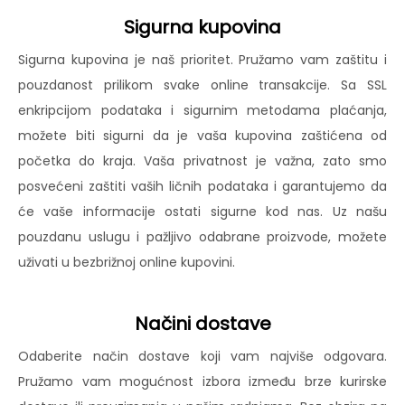
Sigurna kupovina
Sigurna kupovina je naš prioritet. Pružamo vam zaštitu i
pouzdanost prilikom svake online transakcije. Sa SSL
enkripcijom podataka i sigurnim metodama plaćanja,
možete biti sigurni da je vaša kupovina zaštićena od
početka do kraja. Vaša privatnost je važna, zato smo
posvećeni zaštiti vaših ličnih podataka i garantujemo da
će vaše informacije ostati sigurne kod nas. Uz našu
pouzdanu uslugu i pažljivo odabrane proizvode, možete
uživati u bezbrižnoj online kupovini.
Načini dostave
Odaberite način dostave koji vam najviše odgovara.
Pružamo vam mogućnost izbora između brze kurirske