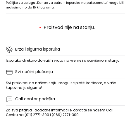
Pošiljke za uslugu „Danas za sutra - isporuka na paketomatu“ mogu biti
maksimalno do 15 kilograma.
Proizvod nije na stanju.
Brza i sigurna isporuka
Isporuka direktno do vaših vrata na vreme i u savršenom stanju.
Svi načini plaćanja
Svi proizvodi na našem sajtu mogu se platiti karticom, a vaša
kupovina je sigurna!
Call centar podrška
Za sva pitanja i dodatne informacije, obratite se našem Call
Centru na (011) 2771-300 i (069) 2771-300