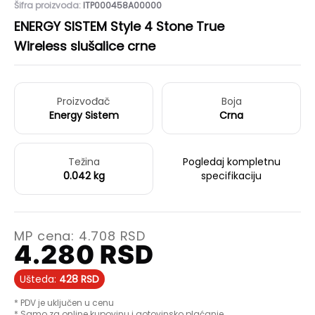
Šifra proizvoda:
ITP000458A00000
ENERGY SISTEM Style 4 Stone True
Wireless slušalice crne
Proizvođač
Boja
Energy Sistem
Crna
Težina
Pogledaj kompletnu
0.042 kg
specifikaciju
MP cena:
4.708
RSD
4.280
RSD
Ušteda:
428
RSD
* PDV je uključen u cenu
* Samo za online kupovinu i gotovinsko plaćanje