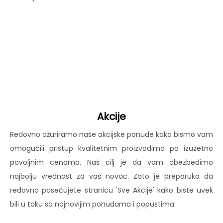
Akcije
Redovno ažuriramo naše akcijske ponude kako bismo vam
omogućili pristup kvalitetnim proizvodima po izuzetno
povoljnim cenama. Naš cilj je da vam obezbedimo
najbolju vrednost za vaš novac. Zato je preporuka da
redovno posećujete stranicu 'Sve Akcije' kako biste uvek
bili u toku sa najnovijim ponudama i popustima.