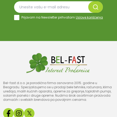
Prijavom na Newsletter prihvatam
Uslove korišćenja
Bel-fast d.o.o. je porodična firma osnovana 2015. godine u
Beogradu. Specijalizujemo se u prodaji bele tehnike, računara, klima
uređaja, malih kućnih aparata, opreme za grejanje, toplotnih pumpi,
solarnih panela i druge opreme. Nudimo širok asortiman proizvoda
domaćih i svetskih brendova po povoljnim cenama.
𝕏