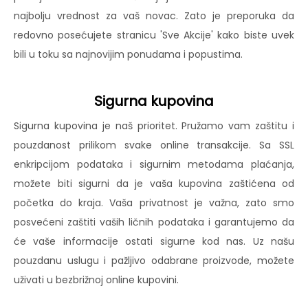
najbolju vrednost za vaš novac. Zato je preporuka da
redovno posećujete stranicu 'Sve Akcije' kako biste uvek
bili u toku sa najnovijim ponudama i popustima.
Sigurna kupovina
Sigurna kupovina je naš prioritet. Pružamo vam zaštitu i
pouzdanost prilikom svake online transakcije. Sa SSL
enkripcijom podataka i sigurnim metodama plaćanja,
možete biti sigurni da je vaša kupovina zaštićena od
početka do kraja. Vaša privatnost je važna, zato smo
posvećeni zaštiti vaših ličnih podataka i garantujemo da
će vaše informacije ostati sigurne kod nas. Uz našu
pouzdanu uslugu i pažljivo odabrane proizvode, možete
uživati u bezbrižnoj online kupovini.