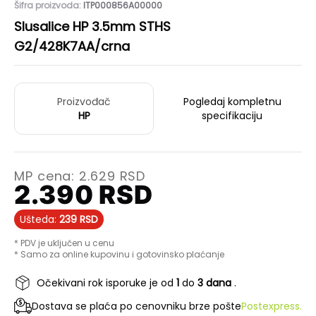
Šifra proizvoda:
ITP000856A00000
Slusalice HP 3.5mm STHS
G2/428K7AA/crna
Proizvođač
Pogledaj kompletnu
HP
specifikaciju
MP cena:
2.629
RSD
2.390
RSD
Ušteda:
239
RSD
* PDV je uključen u cenu
* Samo za online kupovinu i gotovinsko plaćanje
Očekivani rok isporuke je od
1
do
3 dana
.
Dostava se plaća po cenovniku brze pošte
Postexpress.