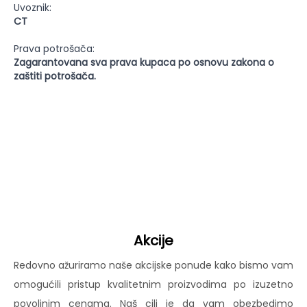
Uvoznik:
CT
Prava potrošača:
Zagarantovana sva prava kupaca po osnovu zakona o
zaštiti potrošača.
Akcije
Redovno ažuriramo naše akcijske ponude kako bismo vam
omogućili pristup kvalitetnim proizvodima po izuzetno
povoljnim cenama. Naš cilj je da vam obezbedimo