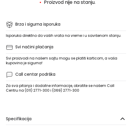
Proizvod nije na stanju.
Brza i sigurna isporuka
Isporuka direktno do vaših vrata na vreme i u savršenom stanju.
Svi načini plaćanja
Svi proizvodi na našem sajtu mogu se platiti karticom, a vaša
kupovina je sigurna!
Call centar podrška
Za sva pitanja i dodatne informacije, obratite se našem Call
Centru na (011) 2771-300 i (069) 2771-300
Specifikacija