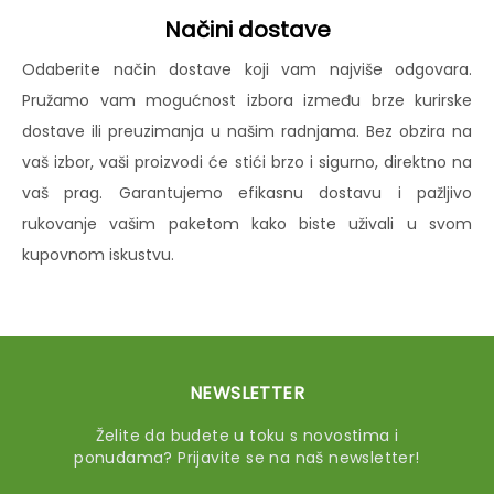
Načini dostave
Odaberite način dostave koji vam najviše odgovara.
Pružamo vam mogućnost izbora između brze kurirske
dostave ili preuzimanja u našim radnjama. Bez obzira na
vaš izbor, vaši proizvodi će stići brzo i sigurno, direktno na
vaš prag. Garantujemo efikasnu dostavu i pažljivo
rukovanje vašim paketom kako biste uživali u svom
kupovnom iskustvu.
NEWSLETTER
Želite da budete u toku s novostima i
ponudama? Prijavite se na naš newsletter!