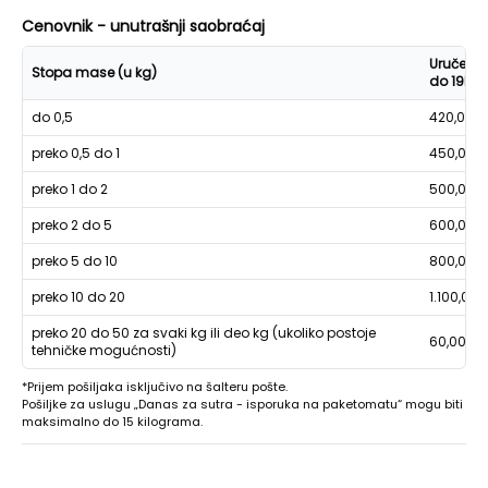
Cenovnik - unutrašnji saobraćaj
Uručenje
Stopa mase (u kg)
do 19h
do 0,5
420,00
preko 0,5 do 1
450,00
preko 1 do 2
500,00
preko 2 do 5
600,00
preko 5 do 10
800,00
preko 10 do 20
1.100,00
preko 20 do 50 za svaki kg ili deo kg (ukoliko postoje
60,00
tehničke mogućnosti)
*Prijem pošiljaka isključivo na šalteru pošte.
Pošiljke za uslugu „Danas za sutra - isporuka na paketomatu“ mogu biti
maksimalno do 15 kilograma.