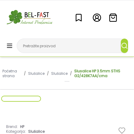
Početna
Slusalice HP 3.5mm STHS
/
Slušalice
/
Slušalice
/
strana
G2/428K7AA/crna
Brend:
HP
Kategorija:
Slušalice