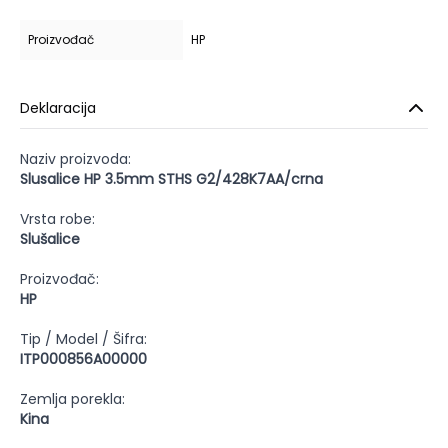
Proizvođač
HP
Deklaracija
Naziv proizvoda:
Slusalice HP 3.5mm STHS G2/428K7AA/crna
Vrsta robe:
Slušalice
Proizvođač:
HP
Tip / Model / Šifra:
ITP000856A00000
Zemlja porekla:
Kina