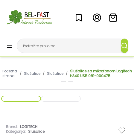
Početna
Slušalice sa mikrofonom Logitech
/
Slušalice
/
Slušalice
/
strana
H340 USB 981-000475
Brend:
LOGITECH
Kategorija:
Slušalice