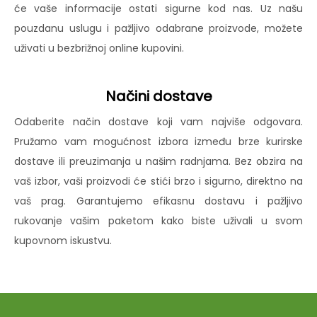
će vaše informacije ostati sigurne kod nas. Uz našu
pouzdanu uslugu i pažljivo odabrane proizvode, možete
uživati u bezbrižnoj online kupovini.
Načini dostave
Odaberite način dostave koji vam najviše odgovara.
Pružamo vam mogućnost izbora između brze kurirske
dostave ili preuzimanja u našim radnjama. Bez obzira na
vaš izbor, vaši proizvodi će stići brzo i sigurno, direktno na
vaš prag. Garantujemo efikasnu dostavu i pažljivo
rukovanje vašim paketom kako biste uživali u svom
kupovnom iskustvu.