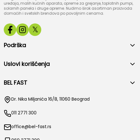
uređaja, malih kućnih aparata, opreme za grejanje, toplotnih pumpi,
solarnih panela i druge opreme. Nudimo širok asortiman proizvoda
domaćih i svetskih brendova po povoljnim cenama.
𝕏
Podrška
Uslovi korišćenja
BEL FAST
Dr. Nika Miljanića 16/8, 11060 Beograd
011 2771 300
office@bel-fast.rs