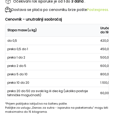
Očekivani rok isporuke je od
1
do
3 dana
.
Dostava se plaća po cenovniku brze pošte
Postexpress.
Cenovnik - unutrašnji saobraćaj
Uručenje
Stopa mase (u kg)
do 19h
do 0,5
420,00
preko 0,5 do 1
450,00
preko 1 do 2
500,00
preko 2 do 5
600,00
preko 5 do 10
800,00
preko 10 do 20
1.100,00
preko 20 do 50 za svaki kg ili deo kg (ukoliko postoje
60,00
tehničke mogućnosti)
*Prijem pošiljaka isključivo na šalteru pošte.
Pošiljke za uslugu „Danas za sutra - isporuka na paketomatu“ mogu biti
maksimalno do 15 kilograma.