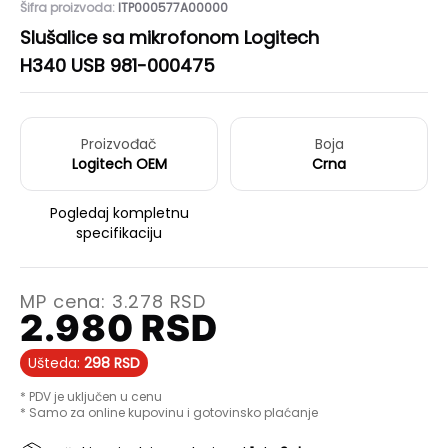
Šifra proizvoda:
ITP000577A00000
Slušalice sa mikrofonom Logitech
H340 USB 981-000475
Proizvođač
Boja
Logitech OEM
Crna
Pogledaj kompletnu
specifikaciju
MP cena:
3.278
RSD
2.980
RSD
Ušteda:
298
RSD
* PDV je uključen u cenu
* Samo za online kupovinu i gotovinsko plaćanje