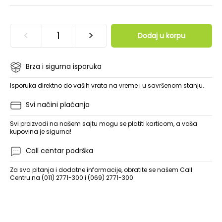
<
>
Dodaj u korpu
Brza i sigurna isporuka
Isporuka direktno do vaših vrata na vreme i u savršenom stanju.
Svi načini plaćanja
Svi proizvodi na našem sajtu mogu se platiti karticom, a vaša
kupovina je sigurna!
Call centar podrška
Za sva pitanja i dodatne informacije, obratite se našem Call
Centru na (011) 2771-300 i (069) 2771-300