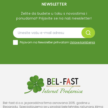
NEWSLETTER
Želite da budete u toku s novostima i
ponudama? Prijavite se na naš newsletter!
Prijavom na Newsletter prihvatam
Uslove korišćenja
Bel-fast d.o.o. je porodična firma osnovana 2015. godine u
Beogradu. Specijalizujemo se u prodaji bele tehnike, računara, klima