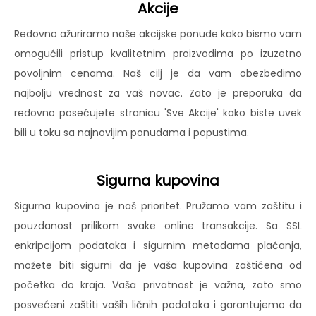
Akcije
Redovno ažuriramo naše akcijske ponude kako bismo vam
omogućili pristup kvalitetnim proizvodima po izuzetno
povoljnim cenama. Naš cilj je da vam obezbedimo
najbolju vrednost za vaš novac. Zato je preporuka da
redovno posećujete stranicu 'Sve Akcije' kako biste uvek
bili u toku sa najnovijim ponudama i popustima.
Sigurna kupovina
Sigurna kupovina je naš prioritet. Pružamo vam zaštitu i
pouzdanost prilikom svake online transakcije. Sa SSL
enkripcijom podataka i sigurnim metodama plaćanja,
možete biti sigurni da je vaša kupovina zaštićena od
početka do kraja. Vaša privatnost je važna, zato smo
posvećeni zaštiti vaših ličnih podataka i garantujemo da