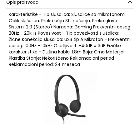
Opis proizvoda
Karakteristike - Tip slušalica: Slušalice sa mikrofonom
Oblik slušalica: Preko ušiju Stil nošenja: Preko glave
Sistem: 2.0 (Stereo) Namena: Gaming Frekventni opseg:
20Hz - 20kHz Povezivost - Tip povezivosti slušalica:
Žične Konekcija slušalica: USB tip A Mikrofon - Frekventni
opseg: 100Hz - 10kHz Osetljivost: -40dB ± 3dB Fizičke
karakteristike - Dužina kabla: 1.8m Boja: Crna Materijal:
Plastika Stanje: Nekorišćeno Reklamacioni period -
Reklamacioni period: 24 meseca