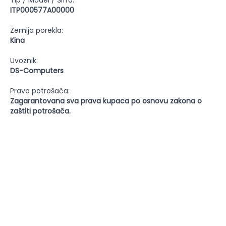
Tip / Model / Šifra:
ITP000577A00000
Zemlja porekla:
Kina
Uvoznik:
DS-Computers
Prava potrošača:
Zagarantovana sva prava kupaca po osnovu zakona o
zaštiti potrošača.