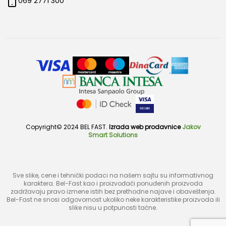
069 2771 300
Copyright© 2024 BEL FAST.
Izrada web prodavnice
Jakov
Smart Solutions
Sve slike, cene i tehnički podaci na našem sajtu su informativnog
karaktera. Bel-Fast kao i proizvođači ponuđenih proizvoda
zadržavaju pravo izmene istih bez prethodne najave i obaveštenja.
Bel-Fast ne snosi odgovornost ukoliko neke karakteristike proizvoda ili
slike nisu u potpunosti tačne.