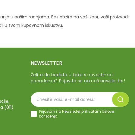
ja u našim radnjama. Bez obzira na vaš izbor, vaši proizvodi
vali u svom kupovnom iskustvu.
NEWSLETTER
Želite da budete u toku s novostima i
ponudama? Prijavite se na naš newsletter!
cije,
a (011)
Prijavom na Newsletter prihvatam
Uslove
korišćenja