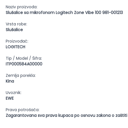
Naziv proizvoda:
Slušalice sa mikrofonom Logitech Zone Vibe 100 981-001213
Vrsta robe:
Slušalice
Proizvođač:
LOGITECH
Tip / Model / Šifra:
ITP000584A00000
Zemlja porekla:
Kina
Uvoznik:
EWE
Prava potrošača:
Zagarantovana sva prava kupaca po osnovu zakona o zaštiti