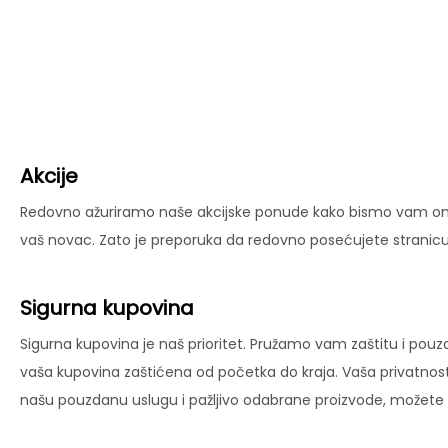
Akcije
Redovno ažuriramo naše akcijske ponude kako bismo vam omog
vaš novac. Zato je preporuka da redovno posećujete stranicu 
Sigurna kupovina
Sigurna kupovina je naš prioritet. Pružamo vam zaštitu i pouz
vaša kupovina zaštićena od početka do kraja. Vaša privatnost
našu pouzdanu uslugu i pažljivo odabrane proizvode, možete už