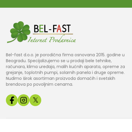
Bel-fast d.o.o. je porodična firma osnovana 2015. godine u
Beogradu. Specijalizujemo se u prodaji bele tehnike,
računara, klima uređaja, malih kućnih aparata, opreme za
grejanje, toplotnih pumpi, solarnih panela i druge opreme.
Nudimo širok asortiman proizvoda domaćih i svetskih
brendova po povoljnim cenama.
𝕏
Copyright© 2024 BEL
Izrada web
Jakov Smart