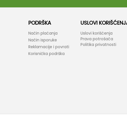
PODRŠKA
USLOVI KORIŠĆENJ
Način plaćanja
Uslovi korišćenja
Prava potrošača
Način isporuke
Politika privatnosti
Reklamacije i povrati
Korisnička podrška