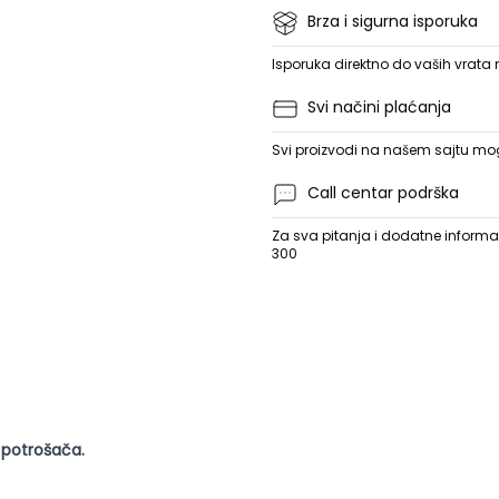
Brza i sigurna isporuka
Isporuka direktno do vaših vrata
Svi načini plaćanja
Svi proizvodi na našem sajtu mogu
Call centar podrška
Za sva pitanja i dodatne informac
300
 potrošača.