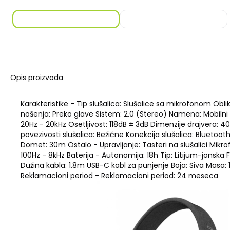
Opis proizvoda
Karakteristike - Tip slušalica: Slušalice sa mikrofonom Oblik s
nošenja: Preko glave Sistem: 2.0 (Stereo) Namena: Mobilni
20Hz - 20kHz Osetljivost: 118dB ± 3dB Dimenzije drajvera: 
povezivosti slušalica: Bežične Konekcija slušalica: Bluetooth 
Domet: 30m Ostalo - Upravljanje: Tasteri na slušalici Mikro
100Hz - 8kHz Baterija - Autonomija: 18h Tip: Litijum-jonska F
Dužina kabla: 1.8m USB-C kabl za punjenje Boja: Siva Masa:
Reklamacioni period - Reklamacioni period: 24 meseca