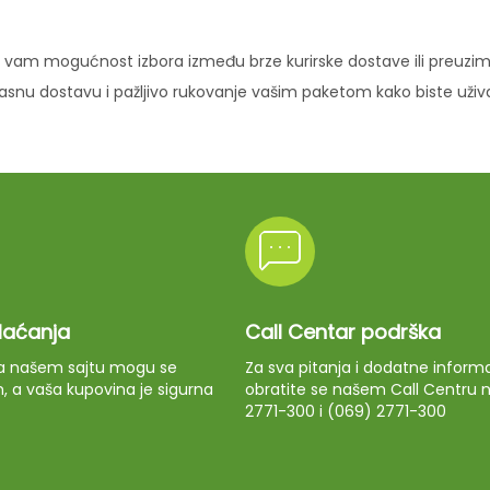
vam mogućnost izbora između brze kurirske dostave ili preuziman
ikasnu dostavu i pažljivo rukovanje vašim paketom kako biste uži
plaćanja
Call Centar podrška
 na našem sajtu mogu se
Za sva pitanja i dodatne informa
m, a vaša kupovina je sigurna
obratite se našem Call Centru n
2771-300 i (069) 2771-300