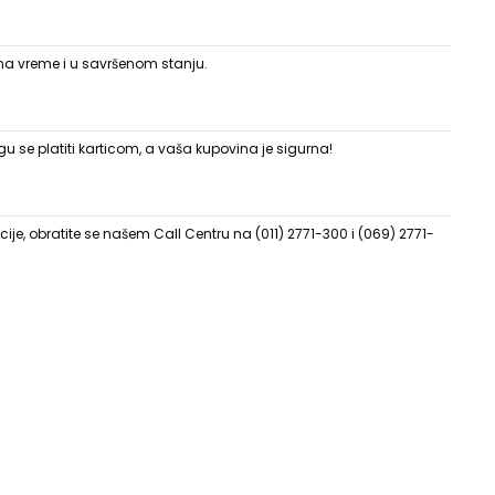
 na vreme i u savršenom stanju.
 se platiti karticom, a vaša kupovina je sigurna!
ije, obratite se našem Call Centru na (011) 2771-300 i (069) 2771-