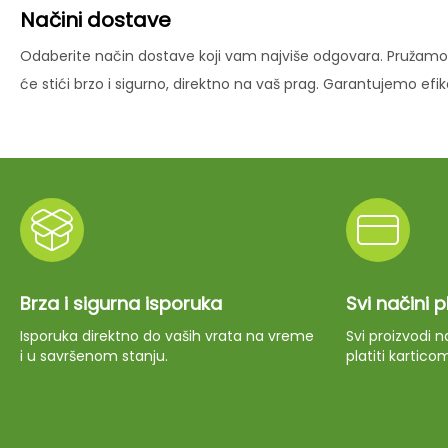
Načini dostave
Odaberite način dostave koji vam najviše odgovara. Pružamo 
će stići brzo i sigurno, direktno na vaš prag. Garantujemo ef
Brza i sigurna isporuka
Svi načini 
Isporuka direktno do vaših vrata na vreme
Svi proizvodi
i u savršenom stanju.
platiti kartico