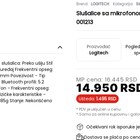
Brend:
LOGITECH
Kategorija:
Sl
Slušalice sa mikrofono
001213
Proizvođač
Pogle
Logitech
sp
lušalica: Preko ušiju Stil
 uređaj Frekventni opseg:
40mm Povezivost - Tip
MP cena:
16.445
RSD
Bluetooth profili: 5.2
14.950
RS
fon - Frekventni opseg:
izičke karakteristike -
Ušteda:
1.495
RSD
 185g Stanje: Nekorišćeno
* PDV je uključen u cenu
* Samo za online kupovinu i goto
Očekivani rok isporuke j
Dostava se plaća po ceno