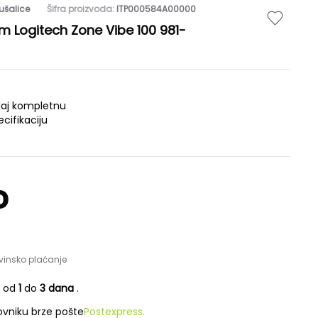
ušalice
Šifra proizvoda:
ITP000584A00000
m Logitech Zone Vibe 100 981-
daj kompletnu
ecifikaciju
D
vinsko plaćanje
e od
1
do
3 dana
.
vniku brze pošte
Postexpress.