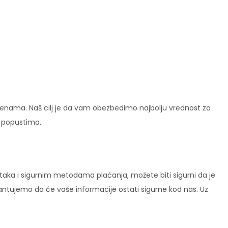
enama. Naš cilj je da vam obezbedimo najbolju vrednost za
i popustima.
ataka i sigurnim metodama plaćanja, možete biti sigurni da je
rantujemo da će vaše informacije ostati sigurne kod nas. Uz