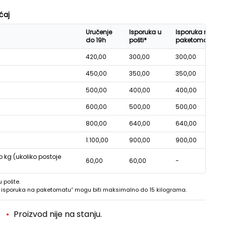
ćaj
Uručenje
Isporuka u
Isporuka na
do 19h
pošti*
paketomatu*
420,00
300,00
300,00
450,00
350,00
350,00
500,00
400,00
400,00
600,00
500,00
500,00
800,00
640,00
640,00
1.100,00
900,00
900,00
o kg (ukoliko postoje
60,00
60,00
-
u pošte.
 - isporuka na paketomatu“ mogu biti maksimalno do 15 kilograma.
Proizvod nije na stanju.