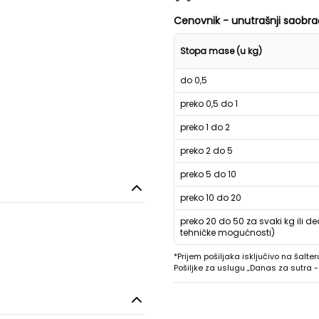
Cenovnik - unutrašnji saobra
Stopa mase (u kg)
do 0,5
preko 0,5 do 1
preko 1 do 2
preko 2 do 5
preko 5 do 10
preko 10 do 20
preko 20 do 50 za svaki kg ili de
tehničke mogućnosti)
*Prijem pošiljaka isključivo na šalter
Pošiljke za uslugu „Danas za sutra