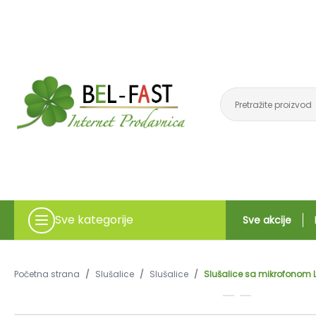
Sve kategorije
Sve akcije
Početna strana
/
Slušalice
/
Slušalice
/
Slušalice sa mikrofonom L