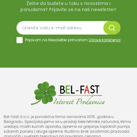
Želite da budete u toku s novostima i
ponudama? Prijavite se na naš newsletter!
Prijavom na Newsletter prihvatam
Uslove korišćenja
Bel-fast d.o.o. je porodična firma osnovana 2015. godine u
Beogradu. Specijalizujemo se u prodaji bele tehnike, računara, klima
uređaja, malih kućnih aparata, opreme za grejanje, toplotnih pumpi,
solarnih panela i druge opreme. Nudimo širok asortiman proizvoda
domaćih i svetskih brendova po povoljnim cenama.