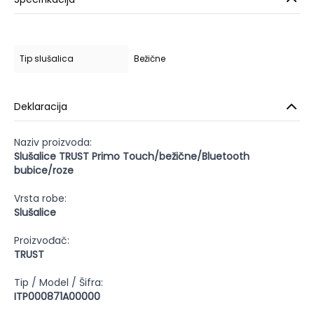
Tip slušalica
Bežične
Deklaracija
Naziv proizvoda:
Slušalice TRUST Primo Touch/bežične/Bluetooth
bubice/roze
Vrsta robe:
Slušalice
Proizvođač:
TRUST
Tip / Model / Šifra:
ITP000871A00000