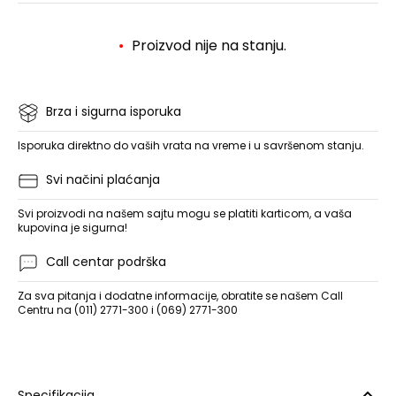
Proizvod nije na stanju.
Brza i sigurna isporuka
Isporuka direktno do vaših vrata na vreme i u savršenom stanju.
Svi načini plaćanja
Svi proizvodi na našem sajtu mogu se platiti karticom, a vaša
kupovina je sigurna!
Call centar podrška
Za sva pitanja i dodatne informacije, obratite se našem Call
Centru na (011) 2771-300 i (069) 2771-300
Specifikacija