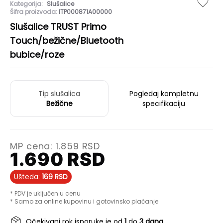
Kategorija:
Slušalice
Šifra proizvoda:
ITP000871A00000
Slušalice TRUST Primo
Touch/bežične/Bluetooth
bubice/roze
Tip slušalica
Pogledaj kompletnu
Bežične
specifikaciju
MP cena:
1.859
RSD
1.690
RSD
Ušteda:
169
RSD
* PDV je uključen u cenu
* Samo za online kupovinu i gotovinsko plaćanje
Očekivani rok isporuke je od
1
do
3 dana
.