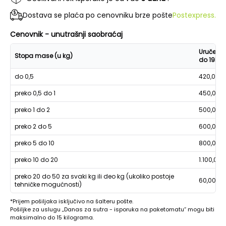
Dostava se plaća po cenovniku brze pošte
Postexpress.
Cenovnik - unutrašnji saobraćaj
Uručenje
Stopa mase (u kg)
do 19h
do 0,5
420,00
preko 0,5 do 1
450,00
preko 1 do 2
500,00
preko 2 do 5
600,00
preko 5 do 10
800,00
preko 10 do 20
1.100,00
preko 20 do 50 za svaki kg ili deo kg (ukoliko postoje
60,00
tehničke mogućnosti)
*Prijem pošiljaka isključivo na šalteru pošte.
Pošiljke za uslugu „Danas za sutra - isporuka na paketomatu“ mogu biti
maksimalno do 15 kilograma.