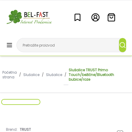
Slušalice TRUST Primo
Početna
/
Slušalice
/
Slušalice
/
Touch/bežične/Bluetooth
strana
bubice/roze
Brend:
TRUST