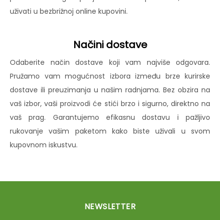
uživati u bezbrižnoj online kupovini.
Načini dostave
Odaberite način dostave koji vam najviše odgovara.
Pružamo vam mogućnost izbora između brze kurirske
dostave ili preuzimanja u našim radnjama. Bez obzira na
vaš izbor, vaši proizvodi će stići brzo i sigurno, direktno na
vaš prag. Garantujemo efikasnu dostavu i pažljivo
rukovanje vašim paketom kako biste uživali u svom
kupovnom iskustvu.
NEWSLETTER