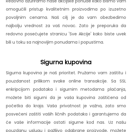
Redovno ažuriramo naše akcijske ponude kako bismo vam
omogućili pristup kvalitetnim proizvodima po izuzetno
povoljnim cenama. Naš cilj je da vam obezbedimo
najbolju vrednost za vaš novac. Zato je preporuka da
redovno posećujete stranicu 'Sve Akcije' kako biste uvek
bili u toku sa najnovijim ponudama i popustima.
Sigurna kupovina
Sigurna kupovina je naš prioritet. Pružamo vam zaštitu i
pouzdanost prilikom svake online transakcije. Sa SSL
enkripcijom podataka i sigurnim metodama plaćanja,
možete biti sigurni da je vaša kupovina zaštićena od
početka do kraja. Vaša privatnost je važna, zato smo
posvećeni zaštiti vaših ličnih podataka i garantujemo da
će vaše informacije ostati sigurne kod nas. Uz našu
pouzdanu uslugu i pažljivo odabrane proizvode, možete