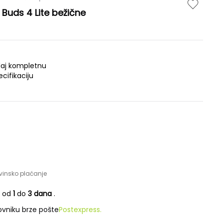
 Buds 4 Lite bežične
daj kompletnu
ecifikaciju
vinsko plaćanje
e od
1
do
3 dana
.
vniku brze pošte
Postexpress.