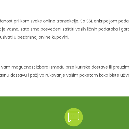
danost prilikom svake online transakcije. Sa SSL enkripcijom pod
 je važna, zato smo posvećeni zaštiti vaših ličnih podataka i ga
ivati u bezbrižnoj online kupovini.
vam mogućnost izbora između brze kurirske dostave ili preuziman
ikasnu dostavu i pažljivo rukovanje vašim paketom kako biste uži