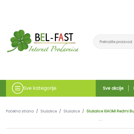
Sve kategorije
Sve akcije
Početna strana
/
Slušalice
/
Slušalice
/
Slušalice XIAOMI Redmi Bu