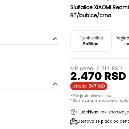
Slušalice XIAOMI Redmi
BT/bubice/crna
Tip slušalica
Pogle
Bežične
sp
MP cena:
2.717
RSD
2.470
RSD
Ušteda:
247
RSD
* PDV je uključen u cenu
* Samo za online kupovinu i goto
Očekivani rok isporuke j
Dostava se plaća po ceno