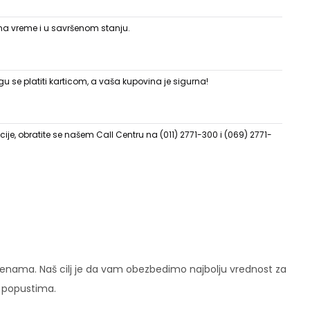
 na vreme i u savršenom stanju.
 se platiti karticom, a vaša kupovina je sigurna!
ije, obratite se našem Call Centru na (011) 2771-300 i (069) 2771-
enama. Naš cilj je da vam obezbedimo najbolju vrednost za
i popustima.