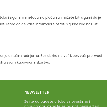
ataka i sigurnim metodama plaćanja, možete biti sigurni da je
rantujemo da će vaše informacije ostati sigurne kod nas. Uz
ja u našim radnjama. Bez obzira na vaš izbor, vaši proizvodi
vali u svom kupovnom iskustvu.
NEWSLETTER
Želite da budete u toku s novostima i
ponudama? Prijavite se na naš newsletter!