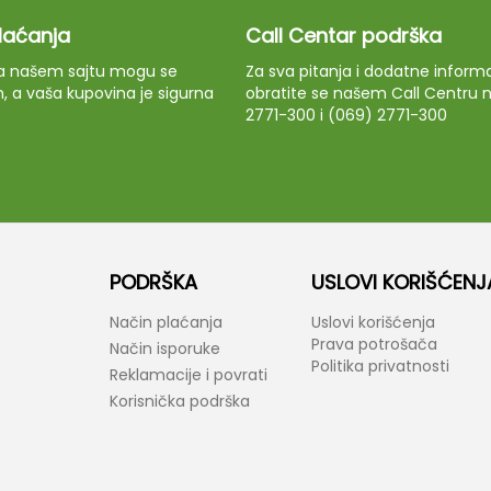
plaćanja
Call Centar podrška
 na našem sajtu mogu se
Za sva pitanja i dodatne informa
m, a vaša kupovina je sigurna
obratite se našem Call Centru n
2771-300 i (069) 2771-300
PODRŠKA
USLOVI KORIŠĆENJ
Način plaćanja
Uslovi korišćenja
Prava potrošača
Način isporuke
Politika privatnosti
Reklamacije i povrati
Korisnička podrška