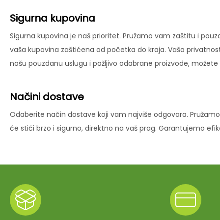
Sigurna kupovina
Sigurna kupovina je naš prioritet. Pružamo vam zaštitu i pouz
vaša kupovina zaštićena od početka do kraja. Vaša privatnost
našu pouzdanu uslugu i pažljivo odabrane proizvode, možete už
Načini dostave
Odaberite način dostave koji vam najviše odgovara. Pružamo 
će stići brzo i sigurno, direktno na vaš prag. Garantujemo ef