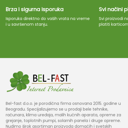
Brza i sigurna isporuka
Svi načini 
Isporuka direktno do vaših vrata na vreme
Svi proizvodi
i u savršenom stanju.
platiti kartico
Bel-fast d.o.o. je porodična firma osnovana 2015. godine u
Beogradu. Specijalizujemo se u prodaji bele tehnike,
računara, klima uređaja, malih kućnih aparata, opreme za
grejanje, toplotnih pumpi, solarnih panela i druge opreme.
Nudimo širok asortiman proizvoda domaćih i svetskih