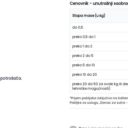
Cenovnik - unutrašnji saobra
Stopa mase (u kg)
do 0,5
preko 0,5 do 1
preko 1 do 2
preko 2 do 5
preko 5 do 10
preko 10 do 20
 potrošača.
preko 20 do 50 za svaki kg ili de
tehničke mogućnosti)
*Prijem pošiljaka isključivo na šalter
Pošiljke za uslugu „Danas za sutra