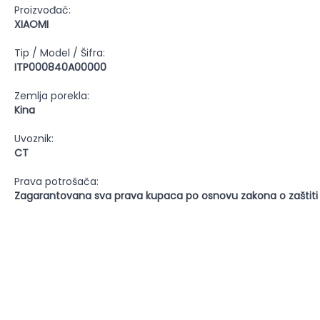
Proizvođač:
XIAOMI
Tip / Model / Šifra:
ITP000840A00000
Zemlja porekla:
Kina
Uvoznik:
CT
Prava potrošača:
Zagarantovana sva prava kupaca po osnovu zakona o zaštiti