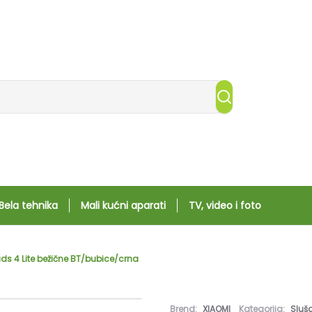
Bela tehnika
Mali kućni aparati
TV, video i foto
ds 4 Lite bežične BT/bubice/crna
Brend:
XIAOMI
Kategorija:
Sluša