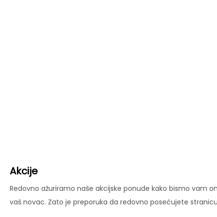
Akcije
Redovno ažuriramo naše akcijske ponude kako bismo vam omog
vaš novac. Zato je preporuka da redovno posećujete stranicu 