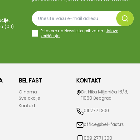
cije,
a (011)
Prijavom na Newsletter prihvatam
Uslove
korišćenja
A
BEL FAST
KONTAKT
O nama
Dr. Nika Miljanića 16/8,
Sve akcije
11060 Beograd
Kontakt
011 2771 300
office@bel-fast.rs
069 2771 300