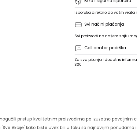
Brza i sigurna isporuka
Isporuka direktno do vaših vrata
Svi načini plaćanja
Svi proizvodi na našem sajtu mogu
Call centar podrška
Za sva pitanja i dodatne informac
300
ućili pristup kvalitetnim proizvodima po izuzetno povoljnim c
'Sve Akcije' kako biste uvek bili u toku sa najnovijim ponudama 