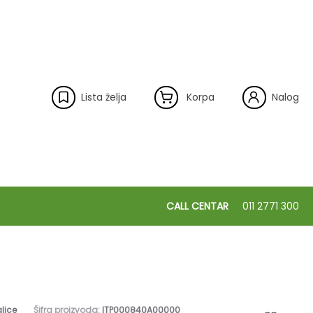
Lista želja
Korpa
Nalog
CALL CENTAR
011 2771 300
lice
Šifra proizvoda:
ITP000840A00000