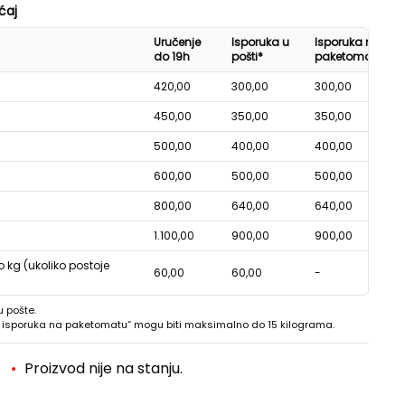
ćaj
Uručenje
Isporuka u
Isporuka na
do 19h
pošti*
paketomatu*
420,00
300,00
300,00
450,00
350,00
350,00
500,00
400,00
400,00
600,00
500,00
500,00
800,00
640,00
640,00
1.100,00
900,00
900,00
o kg (ukoliko postoje
60,00
60,00
-
u pošte.
 - isporuka na paketomatu“ mogu biti maksimalno do 15 kilograma.
Proizvod nije na stanju.