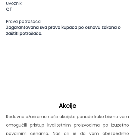
Uvoznik:
CT
Prava potrošača:
Zagarantovana sva prava kupaca po osnovu zakona o
zaštiti potrošača.
Akcije
Redovno ažuriramo naše akcijske ponude kako bismo vam
omogućili pristup kvalitetnim proizvodima po izuzetno
povoljnim cenama. Naš cilj je da vam obezbedimo