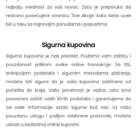
najbolju vrednost za vaš novac. Zato je preporuka da
redovno posećujete stranicu 'Sve Akcije' kako biste uvek
bili u toku sa najnovijim ponudama i popustima.
Sigurna kupovina
Sigurna kupovina je naš prioritet. Pružamo vam zaštitu i
pouzdanost prilikom svake online transakcije. Sa SSL
enkripcijom podataka i sigurnim metodama plaćanja,
možete biti sigurni da je vaša kupovina zaštićena od
početka do kraja. Vaša privatnost je važna, zato smo
posvećeni zaštiti vaših ličnih podataka i garantujemo da
će vaše informacije ostati sigurne kod nas. Uz našu
pouzdanu uslugu i pažljivo odabrane proizvode, možete
uživati u bezbrižnoj online kupovini.