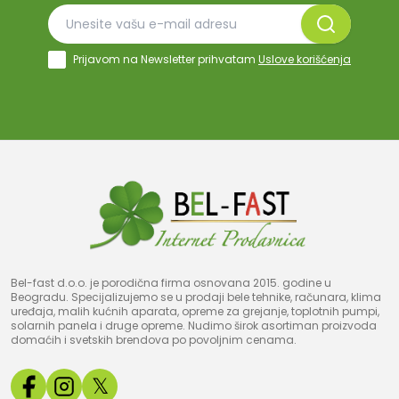
Prijavom na Newsletter prihvatam
Uslove korišćenja
Bel-fast d.o.o. je porodična firma osnovana 2015. godine u
Beogradu. Specijalizujemo se u prodaji bele tehnike, računara, klima
uređaja, malih kućnih aparata, opreme za grejanje, toplotnih pumpi,
solarnih panela i druge opreme. Nudimo širok asortiman proizvoda
domaćih i svetskih brendova po povoljnim cenama.
𝕏