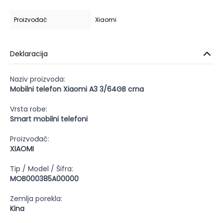
Proizvođač
Xiaomi
Deklaracija
Naziv proizvoda:
Mobilni telefon Xiaomi A3 3/64GB crna
Vrsta robe:
Smart mobilni telefoni
Proizvođač:
XIAOMI
Tip / Model / Šifra:
MOB000385A00000
Zemlja porekla:
Kina