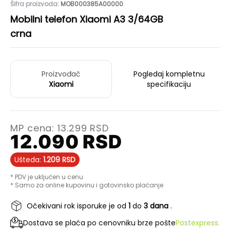
Šifra proizvoda:
MOB000385A00000
Mobilni telefon Xiaomi A3 3/64GB
crna
Proizvođač
Pogledaj kompletnu
Xiaomi
specifikaciju
MP cena:
13.299
RSD
12.090
RSD
Ušteda:
1.209
RSD
* PDV je uključen u cenu
* Samo za online kupovinu i gotovinsko plaćanje
Očekivani rok isporuke je od
1
do
3 dana
.
Dostava se plaća po cenovniku brze pošte
Postexpress.