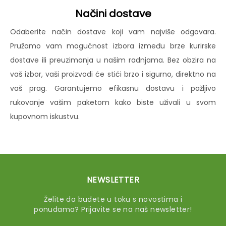
Načini dostave
Odaberite način dostave koji vam najviše odgovara.
Pružamo vam mogućnost izbora između brze kurirske
dostave ili preuzimanja u našim radnjama. Bez obzira na
vaš izbor, vaši proizvodi će stići brzo i sigurno, direktno na
vaš prag. Garantujemo efikasnu dostavu i pažljivo
rukovanje vašim paketom kako biste uživali u svom
kupovnom iskustvu.
NEWSLETTER
Želite da budete u toku s novostima i
ponudama? Prijavite se na naš newsletter!