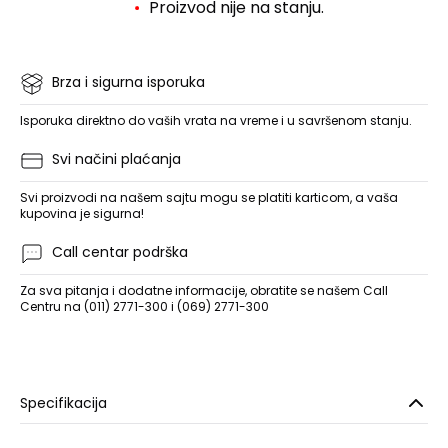
Proizvod nije na stanju.
Brza i sigurna isporuka
Isporuka direktno do vaših vrata na vreme i u savršenom stanju.
Svi načini plaćanja
Svi proizvodi na našem sajtu mogu se platiti karticom, a vaša
kupovina je sigurna!
Call centar podrška
Za sva pitanja i dodatne informacije, obratite se našem Call
Centru na (011) 2771-300 i (069) 2771-300
Specifikacija