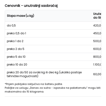
Cenovnik - unutrašnji saobraćaj
Uručenje
Stopa mase (u kg)
do 19h
do 0,5
420,00
preko 0,5 do 1
450,00
preko 1 do 2
500,00
preko 2 do 5
600,00
preko 5 do 10
800,00
preko 10 do 20
1.100,00
preko 20 do 50 za svaki kg ili deo kg (ukoliko postoje
60,00
tehničke mogućnosti)
*Prijem pošiljaka isključivo na šalteru pošte.
Pošiljke za uslugu „Danas za sutra - isporuka na paketomatu“ mogu biti
maksimalno do 15 kilograma.