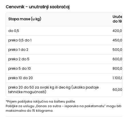
Cenovnik - unutrašnji saobraćaj
Uručenje
Stopa mase (u kg)
do 19h
do 0,5
420,00
preko 0,5 do 1
450,00
preko 1 do 2
500,00
preko 2 do 5
600,00
preko 5 do 10
800,00
preko 10 do 20
1.100,00
preko 20 do 50 za svaki kg ili deo kg (ukoliko postoje
60,00
tehničke mogućnosti)
*Prijem pošiljaka isključivo na šalteru pošte.
Pošiljke za uslugu „Danas za sutra - isporuka na paketomatu“ mogu biti
maksimalno do 15 kilograma.