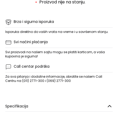
Proizvod nije na stanju.
Brza i sigurna isporuka
Isporuka direktno do vaših vrata na vreme i u savršenom stanju.
Svi načini plaćanja
Svi proizvodi na našem sajtu mogu se platiti karticom, a vaša
kupovina je sigurna!
Call centar podrška
Za sva pitanja i dodatne informacije, obratite se našem Call
Centru na (011) 2771-300 i (069) 2771-300
Specifikacija