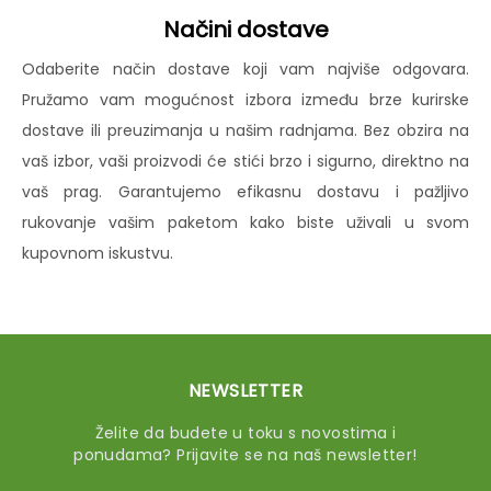
Načini dostave
Odaberite način dostave koji vam najviše odgovara.
Pružamo vam mogućnost izbora između brze kurirske
dostave ili preuzimanja u našim radnjama. Bez obzira na
vaš izbor, vaši proizvodi će stići brzo i sigurno, direktno na
vaš prag. Garantujemo efikasnu dostavu i pažljivo
rukovanje vašim paketom kako biste uživali u svom
kupovnom iskustvu.
NEWSLETTER
Želite da budete u toku s novostima i
ponudama? Prijavite se na naš newsletter!