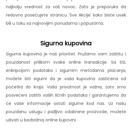
najbolju vrednost za vaš novac. Zato je preporuka da
redovno posećujete stranicu 'Sve Akcije' kako biste uvek
bili u toku sa najnovijim ponudama i popustima.
Sigurna kupovina
Sigurna kupovina je naš prioritet. Pružamo vam zaštitu i
pouzdanost prilikom svake online transakcije. Sa SSL
enkripcijom podataka i sigurnim metodama plaćanja,
možete biti sigurni da je vaša kupovina zaštićena od
početka do kraja. Vaša privatnost je važna, zato smo
posvećeni zaštiti vaših ličnih podataka i garantujemo da
će vaše informacije ostati sigurne kod nas. Uz našu
pouzdanu uslugu i pažljivo odabrane proizvode, možete
uživati u bezbrižnoj online kupovini.