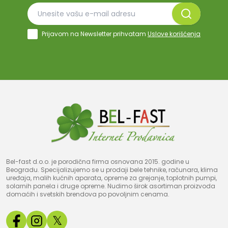
Prijavom na Newsletter prihvatam
Uslove korišćenja
Bel-fast d.o.o. je porodična firma osnovana 2015. godine u
Beogradu. Specijalizujemo se u prodaji bele tehnike, računara, klima
uređaja, malih kućnih aparata, opreme za grejanje, toplotnih pumpi,
solarnih panela i druge opreme. Nudimo širok asortiman proizvoda
domaćih i svetskih brendova po povoljnim cenama.
𝕏