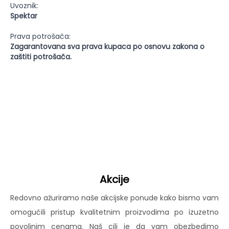
Uvoznik:
Spektar
Prava potrošača:
Zagarantovana sva prava kupaca po osnovu zakona o
zaštiti potrošača.
Akcije
Redovno ažuriramo naše akcijske ponude kako bismo vam
omogućili pristup kvalitetnim proizvodima po izuzetno
povoljnim cenama. Naš cilj je da vam obezbedimo