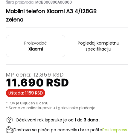
Šifra proizvoda:
MOB000300A00000
Mobilni telefon Xiaomi A3 4/128GB
zelena
Proizvođač
Pogledaj kompletnu
Xiaomi
specifikaciju
MP cena:
12.859
RSD
11.690
RSD
Ušteda:
1.169
RSD
* PDV je uključen u cenu
* Samo za online kupovinu i gotovinsko plaćanje
Očekivani rok isporuke je od
1
do
3 dana
.
Dostava se plaća po cenovniku brze pošte
Postexpress.