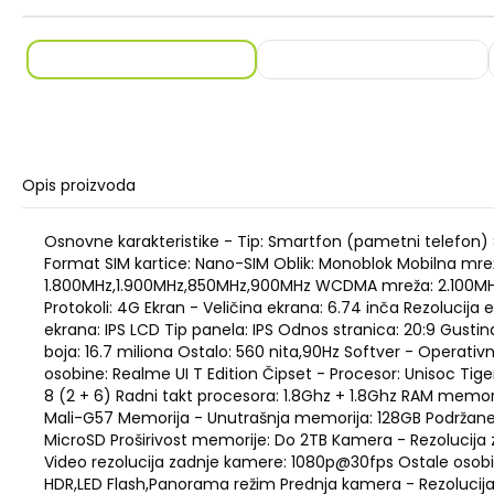
Opis proizvoda
Osnovne karakteristike - Tip: Smartfon (pametni telefon) S
Format SIM kartice: Nano-SIM Oblik: Monoblok Mobilna mr
1.800MHz,1.900MHz,850MHz,900MHz WCDMA mreža: 2.100M
Protokoli: 4G Ekran - Veličina ekrana: 6.74 inča Rezolucija 
ekrana: IPS LCD Tip panela: IPS Odnos stranica: 20:9 Gustin
boja: 16.7 miliona Ostalo: 560 nita,90Hz Softver - Operativn
osobine: Realme UI T Edition Čipset - Procesor: Unisoc Tiger
8 (2 + 6) Radni takt procesora: 1.8Ghz + 1.8Ghz RAM memori
Mali-G57 Memorija - Unutrašnja memorija: 128GB Podržane
MicroSD Proširivost memorije: Do 2TB Kamera - Rezolucija
Video rezolucija zadnje kamere: 1080p@30fps Ostale osob
HDR,LED Flash,Panorama režim Prednja kamera - Rezolucij