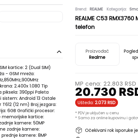
Brend:
REALME
Kategorija:
Smar
REALME C53 RMX3760 Mi
telefon
Proizvođač
Pogle
Realme
sp
IM kartice: 2 (Dual SIM)
eža - GSM mreža:
Hz,850MHz,900MHz
MP cena:
22.803
RSD
ekrana: 2.400x 1.080 Tip
20.730
RS
a piksela: 390ppi Paleta
i sistem: Android 13 Ostale
Ušteda:
2.073
RSD
 T612 (12 nm) Broj jezgara:
ja: 6GB Grafički procesor:
* PDV je uključen u cenu
 memorijske kartice:
* Samo za online kupovinu i goto
 zadnje kamere: 50MP
ine zadnje kamere:
Očekivani rok isporuke j
a prednje kamere: 8MP