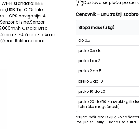
Dostava se plaća po ceno
Wi-Fi standard: IEEE
udio,USB Tip C Ostale
Cenovnik - unutrašnji saobra
ke - GPS navigacija: A-
enzor blizine,Senzor
Stopa mase (u kg)
: 5.000mAh Ostalo: Brzo
: 167.3mm x 76.7mm x 7.5mm
orišćeno Reklamacioni
do 0,5
preko 0,5 do 1
preko 1 do 2
preko 2 do 5
preko 5 do 10
preko 10 do 20
preko 20 do 50 za svaki kg ili de
tehničke mogućnosti)
*Prijem pošiljaka isključivo na šalter
Pošiljke za uslugu „Danas za sutra