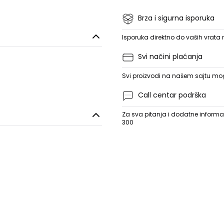
Brza i sigurna isporuka
Isporuka direktno do vaših vrata
Svi načini plaćanja
Svi proizvodi na našem sajtu mogu
Call centar podrška
Za sva pitanja i dodatne informac
300