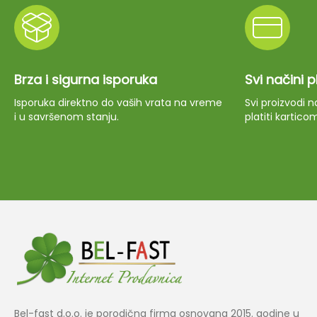
Brza i sigurna isporuka
Svi načini 
Isporuka direktno do vaših vrata na vreme
Svi proizvodi
i u savršenom stanju.
platiti kartico
Bel-fast d.o.o. je porodična firma osnovana 2015. godine u