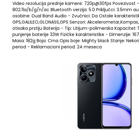
Video rezolucija prednje kamere: 720p@30fps Povezivost - 
802.11a/b/g/n/ac Bluetooth verzija: 5.0 Priključci: 3.5mm a
osobine: Dual Band Audio - Zvučnici: Da Ostale karakteristi
GPS,GALILEO,GLONASS,GPS Senzori: Akcelerometar,Kompas,S
otisaka prstiju Baterija - Tip: Litijum-polimerska Kapacitet
punjenje baterije 33W Fizičke karakteristike - Dimenzije
Masa: 182g Boja: Crna Opis boje: Mighty black Stanje: Nek
period - Reklamacioni period: 24 meseca