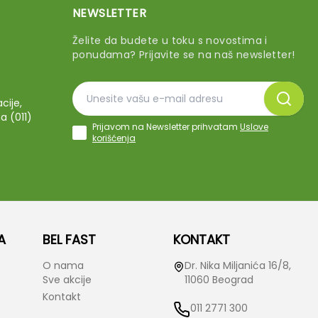
NEWSLETTER
Želite da budete u toku s novostima i
ponudama? Prijavite se na naš newsletter!
cije,
a (011)
Prijavom na Newsletter prihvatam
Uslove
korišćenja
A
BEL FAST
KONTAKT
O nama
Dr. Nika Miljanića 16/8,
Sve akcije
11060 Beograd
Kontakt
011 2771 300