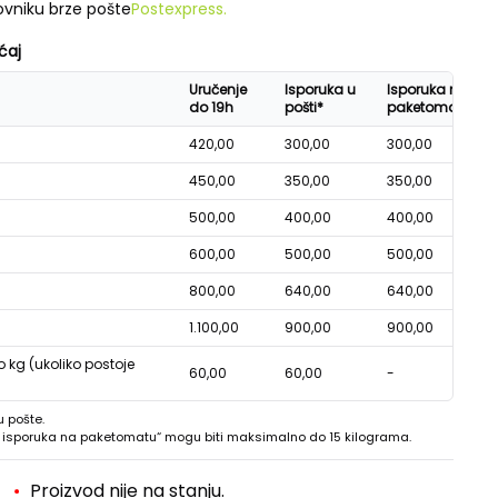
vniku brze pošte
Postexpress.
ćaj
Uručenje
Isporuka u
Isporuka na
do 19h
pošti*
paketomatu*
420,00
300,00
300,00
450,00
350,00
350,00
500,00
400,00
400,00
600,00
500,00
500,00
800,00
640,00
640,00
1.100,00
900,00
900,00
o kg (ukoliko postoje
60,00
60,00
-
u pošte.
 - isporuka na paketomatu“ mogu biti maksimalno do 15 kilograma.
Proizvod nije na stanju.