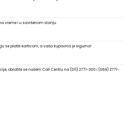
 na vreme i u savršenom stanju.
 se platiti karticom, a vaša kupovina je sigurna!
ije, obratite se našem Call Centru na (011) 2771-300 i (069) 2771-