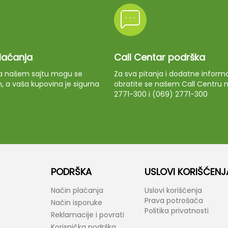
plaćanja
Call Centar podrška
 na našem sajtu mogu se
Za sva pitanja i dodatne informa
m, a vaša kupovina je sigurna
obratite se našem Call Centru n
2771-300 i (069) 2771-300
PODRŠKA
USLOVI KORIŠĆENJ
Način plaćanja
Uslovi korišćenja
Prava potrošača
Način isporuke
Politika privatnosti
Reklamacije i povrati
Korisnička podrška