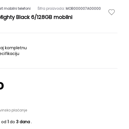
t mobilni telefoni
Šifra proizvoda:
MOB000007A00000
ghty Black 6/128GB mobilni
daj kompletnu
ecifikaciju
D
vinsko plaćanje
e od
1
do
3 dana
.