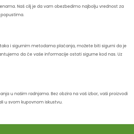
enama. Naš cilj je da vam obezbedimo najbolju vrednost za
i popustima.
ataka i sigurnim metodama plaćanja, možete biti sigurni da je
rantujemo da će vaše informacije ostati sigurne kod nas. Uz
ja u našim radnjama. Bez obzira na vaš izbor, vaši proizvodi
vali u svom kupovnom iskustvu.