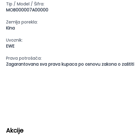
Tip / Model / Šifra:
MOB000007A00000
Zemlja porekla:
Kina
Uvoznik:
EWE
Prava potrošača:
Zagarantovana sva prava kupaca po osnovu zakona o zaštiti
Akcije