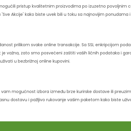
ućili pristup kvalitetnim proizvodima po izuzetno povoljnim c
'Sve Akcije' kako biste uvek bili u toku sa najnovijim ponudama 
danost prilikom svake online transakcije. Sa SSL enkripcijom pod
 je važna, zato smo posvećeni zaštiti vaših ličnih podataka i ga
ivati u bezbrižnoj online kupovini.
vam mogućnost izbora između brze kurirske dostave ili preuziman
ikasnu dostavu i pažljivo rukovanje vašim paketom kako biste uži