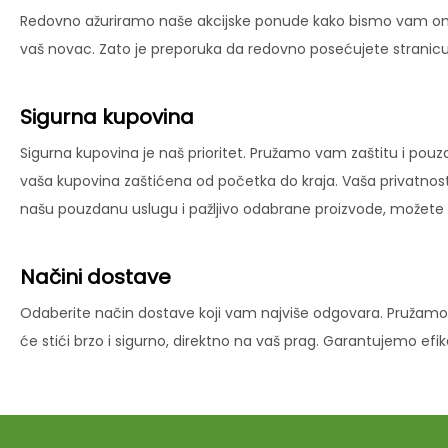
Redovno ažuriramo naše akcijske ponude kako bismo vam omog
vaš novac. Zato je preporuka da redovno posećujete stranicu 
Sigurna kupovina
Sigurna kupovina je naš prioritet. Pružamo vam zaštitu i pouz
vaša kupovina zaštićena od početka do kraja. Vaša privatnost
našu pouzdanu uslugu i pažljivo odabrane proizvode, možete už
Načini dostave
Odaberite način dostave koji vam najviše odgovara. Pružamo 
će stići brzo i sigurno, direktno na vaš prag. Garantujemo ef