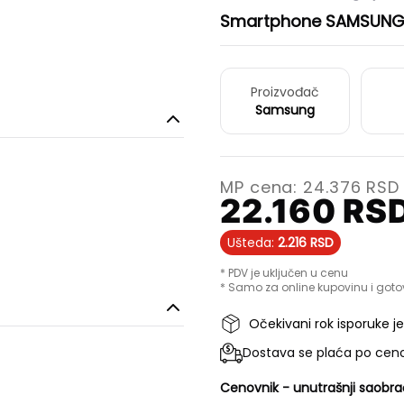
Smartphone SAMSUNG 
Proizvođač
Samsung
MP cena:
24.376
RSD
22.160
RS
Ušteda:
2.216
RSD
* PDV je uključen u cenu
* Samo za online kupovinu i goto
Očekivani rok isporuke j
Dostava se plaća po ceno
Cenovnik - unutrašnji saobra