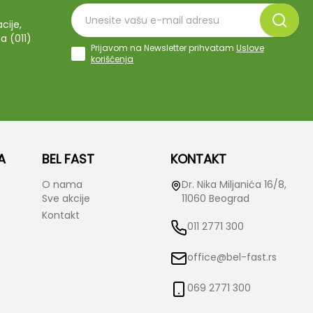
cije,
a (011)
Prijavom na Newsletter prihvatam
Uslove
korišćenja
A
BEL FAST
KONTAKT
O nama
Dr. Nika Miljanića 16/8,
Sve akcije
11060 Beograd
Kontakt
011 2771 300
office@bel-fast.rs
069 2771 300