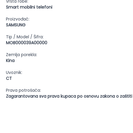
Vrsta robe:
Smart mobilni telefoni
Proizvođač:
SAMSUNG
Tip / Model / Šifra:
MOB000039A00000
Zemlja porekla:
Kina
Uvoznik:
CT
Prava potrošača:
Zagarantovana sva prava kupaca po osnovu zakona o zaštiti