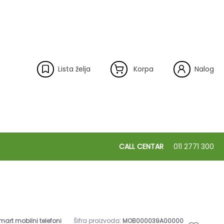
Lista želja
Korpa
Nalog
CALL CENTAR
011 2771 300
mart mobilni telefoni
Šifra proizvoda:
MOB000039A00000