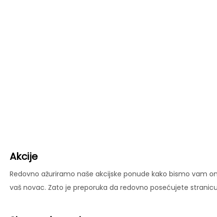
Akcije
Redovno ažuriramo naše akcijske ponude kako bismo vam omog
vaš novac. Zato je preporuka da redovno posećujete stranicu 