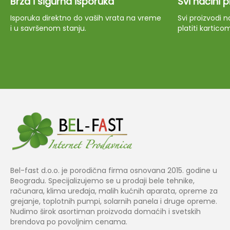
Brza i sigurna isporuka
Svi načini 
Isporuka direktno do vaših vrata na vreme
Svi proizvodi
i u savršenom stanju.
platiti kartico
Bel-fast d.o.o. je porodična firma osnovana 2015. godine u
Beogradu. Specijalizujemo se u prodaji bele tehnike,
računara, klima uređaja, malih kućnih aparata, opreme za
grejanje, toplotnih pumpi, solarnih panela i druge opreme.
Nudimo širok asortiman proizvoda domaćih i svetskih
brendova po povoljnim cenama.