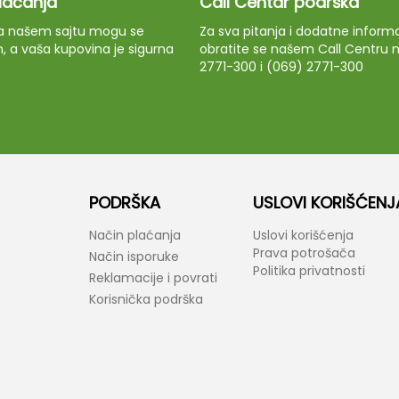
plaćanja
Call Centar podrška
 na našem sajtu mogu se
Za sva pitanja i dodatne informa
m, a vaša kupovina je sigurna
obratite se našem Call Centru n
2771-300 i (069) 2771-300
PODRŠKA
USLOVI KORIŠĆENJ
Način plaćanja
Uslovi korišćenja
Prava potrošača
Način isporuke
Politika privatnosti
Reklamacije i povrati
Korisnička podrška