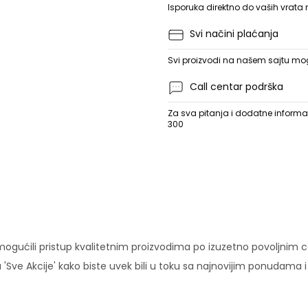
Isporuka direktno do vaših vrata
Svi načini plaćanja
Svi proizvodi na našem sajtu mogu
Call centar podrška
Za sva pitanja i dodatne informac
300
ućili pristup kvalitetnim proizvodima po izuzetno povoljnim c
'Sve Akcije' kako biste uvek bili u toku sa najnovijim ponudama 