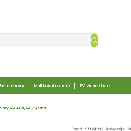
Bela tehnika
Mali kućni aparati
TV, video i foto
laxy A14 4GB/64GB/crna
Brend:
SAMSUNG
Kategorija:
S