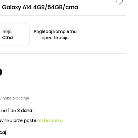
Galaxy A14 4GB/64GB/crna
Boja
Pogledaj kompletnu
Crna
specifikaciju
D
vinsko plaćanje
e od
1
do
3 dana
.
vniku brze pošte
Postexpress.
ćaj