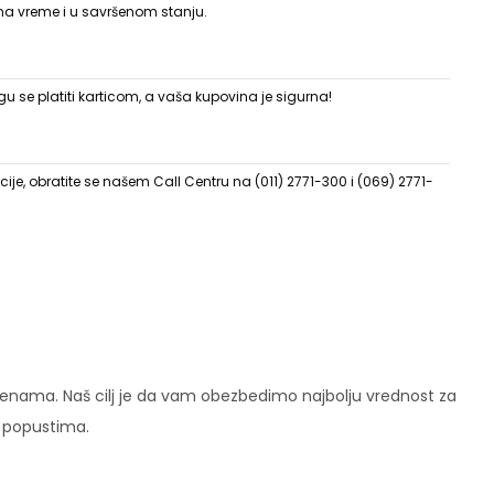
 na vreme i u savršenom stanju.
 se platiti karticom, a vaša kupovina je sigurna!
ije, obratite se našem Call Centru na (011) 2771-300 i (069) 2771-
enama. Naš cilj je da vam obezbedimo najbolju vrednost za
i popustima.