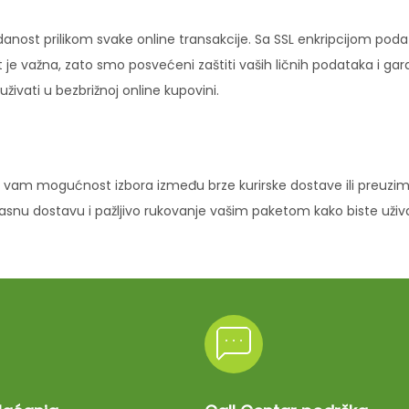
danost prilikom svake online transakcije. Sa SSL enkripcijom pod
 je važna, zato smo posvećeni zaštiti vaših ličnih podataka i ga
ivati u bezbrižnoj online kupovini.
vam mogućnost izbora između brze kurirske dostave ili preuziman
ikasnu dostavu i pažljivo rukovanje vašim paketom kako biste uži