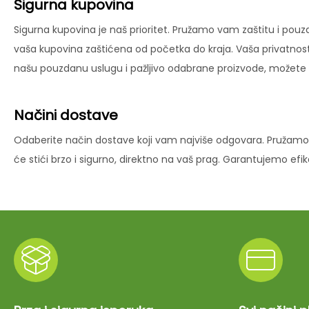
Sigurna kupovina
Sigurna kupovina je naš prioritet. Pružamo vam zaštitu i pouz
vaša kupovina zaštićena od početka do kraja. Vaša privatnost
našu pouzdanu uslugu i pažljivo odabrane proizvode, možete už
Načini dostave
Odaberite način dostave koji vam najviše odgovara. Pružamo 
će stići brzo i sigurno, direktno na vaš prag. Garantujemo ef