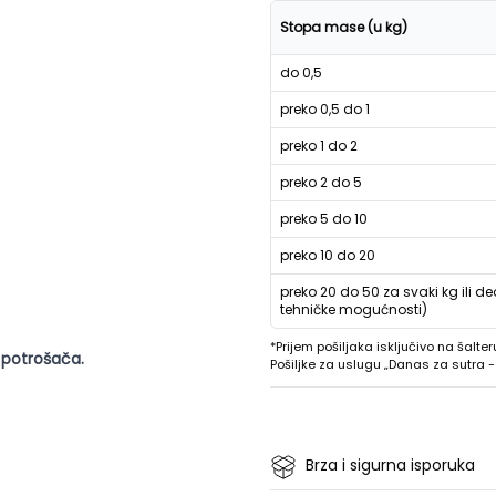
Stopa mase (u kg)
do 0,5
preko 0,5 do 1
preko 1 do 2
preko 2 do 5
preko 5 do 10
preko 10 do 20
preko 20 do 50 za svaki kg ili de
tehničke mogućnosti)
*Prijem pošiljaka isključivo na šalter
 potrošača.
Pošiljke za uslugu „Danas za sutra
Brza i sigurna isporuka