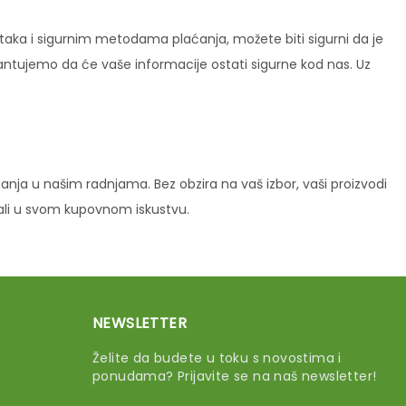
ataka i sigurnim metodama plaćanja, možete biti sigurni da je
rantujemo da će vaše informacije ostati sigurne kod nas. Uz
ja u našim radnjama. Bez obzira na vaš izbor, vaši proizvodi
vali u svom kupovnom iskustvu.
NEWSLETTER
Želite da budete u toku s novostima i
ponudama? Prijavite se na naš newsletter!