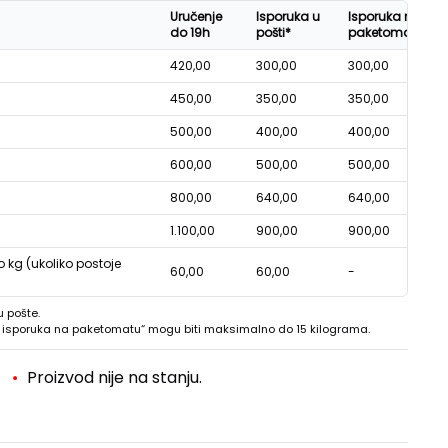
Uručenje
Isporuka u
Isporuka na
do 19h
pošti*
paketomatu*
420,00
300,00
300,00
450,00
350,00
350,00
500,00
400,00
400,00
600,00
500,00
500,00
800,00
640,00
640,00
1.100,00
900,00
900,00
o kg (ukoliko postoje
60,00
60,00
-
u pošte.
 - isporuka na paketomatu“ mogu biti maksimalno do 15 kilograma.
Proizvod nije na stanju.