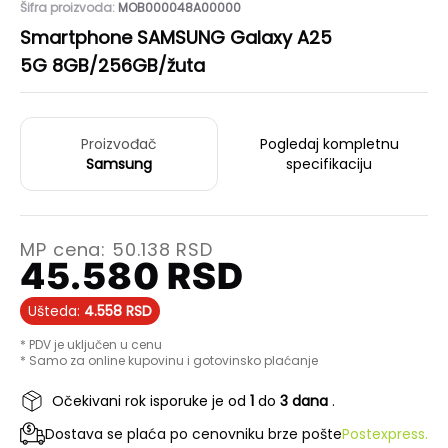
Šifra proizvoda:
MOB000048A00000
Smartphone SAMSUNG Galaxy A25
5G 8GB/256GB/žuta
Proizvođač
Pogledaj kompletnu
Samsung
specifikaciju
MP cena:
50.138
RSD
45.580
RSD
Ušteda:
4.558
RSD
* PDV je uključen u cenu
* Samo za online kupovinu i gotovinsko plaćanje
Očekivani rok isporuke je od
1
do
3 dana
.
Dostava se plaća po cenovniku brze pošte
Postexpress.