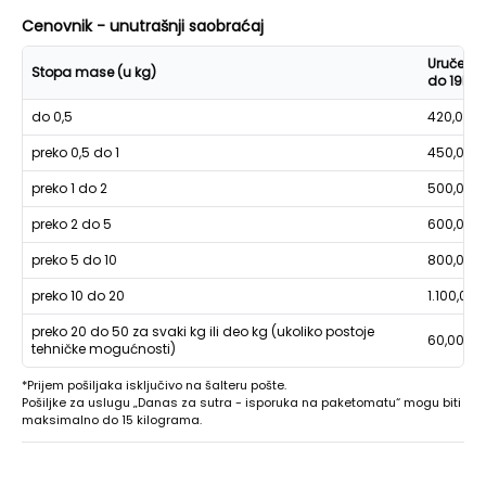
Cenovnik - unutrašnji saobraćaj
Uručenje
Stopa mase (u kg)
do 19h
do 0,5
420,00
preko 0,5 do 1
450,00
preko 1 do 2
500,00
preko 2 do 5
600,00
preko 5 do 10
800,00
preko 10 do 20
1.100,00
preko 20 do 50 za svaki kg ili deo kg (ukoliko postoje
60,00
tehničke mogućnosti)
*Prijem pošiljaka isključivo na šalteru pošte.
Pošiljke za uslugu „Danas za sutra - isporuka na paketomatu“ mogu biti
maksimalno do 15 kilograma.