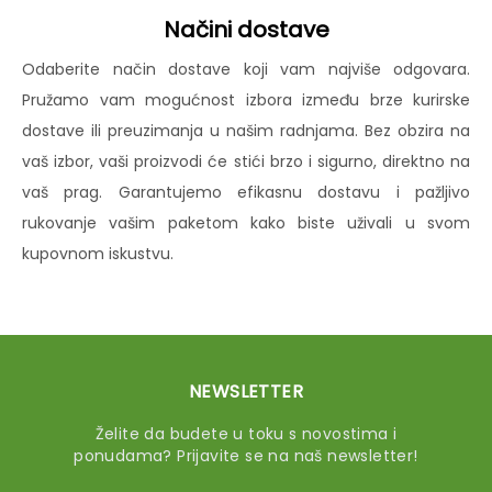
Načini dostave
Odaberite način dostave koji vam najviše odgovara.
Pružamo vam mogućnost izbora između brze kurirske
dostave ili preuzimanja u našim radnjama. Bez obzira na
vaš izbor, vaši proizvodi će stići brzo i sigurno, direktno na
vaš prag. Garantujemo efikasnu dostavu i pažljivo
rukovanje vašim paketom kako biste uživali u svom
kupovnom iskustvu.
NEWSLETTER
Želite da budete u toku s novostima i
ponudama? Prijavite se na naš newsletter!