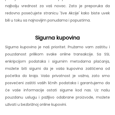
najbolju vrednost za vaš novac. Zato je preporuka da
redovno posećujete stranicu 'Sve Akcije' kako biste uvek
bili u toku sa najnovijim ponudama i popustima.
Sigurna kupovina
Sigurna kupovina je naš prioritet. Pružamo vam zaštitu i
pouzdanost prilikom svake online transakcije. Sa SSL
enkripcijom podataka i sigurnim metodama plaćanja,
možete biti sigurni da je vaša kupovina zaštićena od
početka do kraja. Vaša privatnost je važna, zato smo
posvećeni zaštiti vaših ličnih podataka i garantujemo da
će vaše informacije ostati sigurne kod nas. Uz našu
pouzdanu uslugu i pažljivo odabrane proizvode, možete
uživati u bezbrižnoj online kupovini.