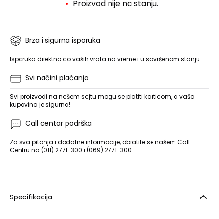
Proizvod nije na stanju.
Brza i sigurna isporuka
Isporuka direktno do vaših vrata na vreme i u savršenom stanju.
Svi načini plaćanja
Svi proizvodi na našem sajtu mogu se platiti karticom, a vaša
kupovina je sigurna!
Call centar podrška
Za sva pitanja i dodatne informacije, obratite se našem Call
Centru na (011) 2771-300 i (069) 2771-300
Specifikacija