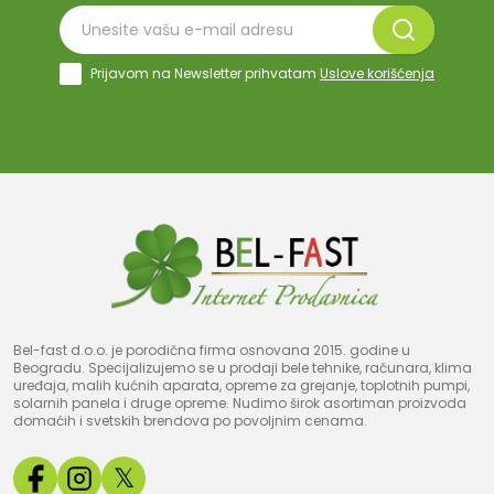
Prijavom na Newsletter prihvatam
Uslove korišćenja
Bel-fast d.o.o. je porodična firma osnovana 2015. godine u
Beogradu. Specijalizujemo se u prodaji bele tehnike, računara, klima
uređaja, malih kućnih aparata, opreme za grejanje, toplotnih pumpi,
solarnih panela i druge opreme. Nudimo širok asortiman proizvoda
domaćih i svetskih brendova po povoljnim cenama.
𝕏