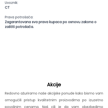
Uvoznik:
CT
Prava potrošača:
Zagarantovana sva prava kupaca po osnovu zakona o
zaštiti potrošača.
Akcije
Redovno ažuriramo naše akcijske ponude kako bismo vam
omogućili pristup kvalitetnim proizvodima po izuzetno
povoljnim cenama. Naš cilj je da vam obezbedimo