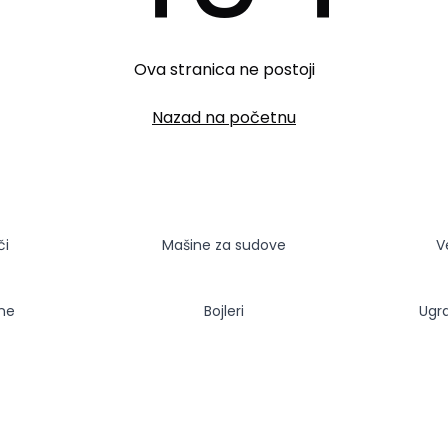
Ova stranica ne postoji
Nazad na početnu
či
Mašine za sudove
V
sne
Bojleri
Ugr