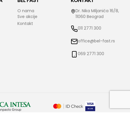
A
BEL FAST
KONTAKT
O nama
Dr. Nika Miljanića 16/8,
Sve akcije
11060 Beograd
Kontakt
011 2771 300
office@bel-fast.rs
069 2771 300
o izmene istih bez prethodne najave i obaveštenja. Bel-Fast ne snosi
čne.