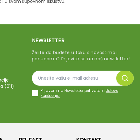
vali u svom kupovnom iskustvu.
NEWSLETTER
Želite da budete u toku s novostima i
ponudama? Prijavite se na naš newsletter!
cije,
a (011)
Prijavom na Newsletter prihvatam
Uslove
korišćenja