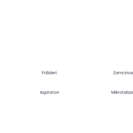
Frižideri
Zamrziva
Aspiratori
Mikrotala