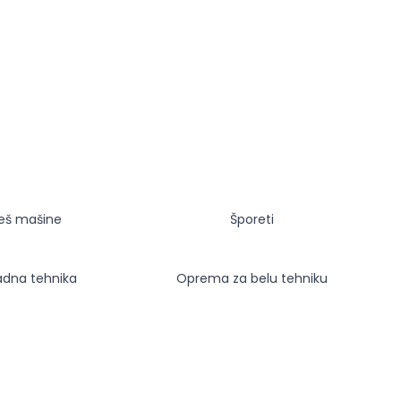
eš mašine
Šporeti
adna tehnika
Oprema za belu tehniku