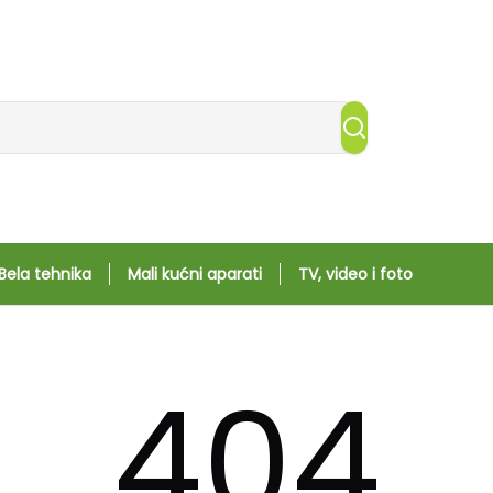
Bela tehnika
Mali kućni aparati
TV, video i foto
404