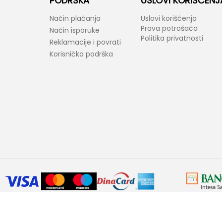
PODRŠKA
USLOVI KORIŠĆENJ
Način plaćanja
Uslovi korišćenja
Prava potrošača
Način isporuke
Politika privatnosti
Reklamacije i povrati
Korisnička podrška
araktera. Bel-Fast kao i proizvođači ponuđenih proizvoda zadržavaju prav
ovornost ukoliko neke karakteristike proizvoda ili slike nisu u potpunosti ta