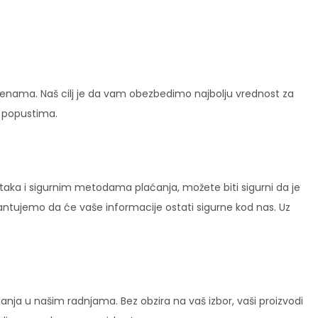
enama. Naš cilj je da vam obezbedimo najbolju vrednost za
i popustima.
ataka i sigurnim metodama plaćanja, možete biti sigurni da je
rantujemo da će vaše informacije ostati sigurne kod nas. Uz
ja u našim radnjama. Bez obzira na vaš izbor, vaši proizvodi