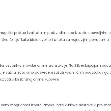
ućili pristup kvalitetnim proizvodima po izuzetno povoljnim c
'Sve Akcije' kako biste uvek bili u toku sa najnovijim ponudama 
danost prilikom svake online transakcije. Sa SSL enkripcijom pod
 je važna, zato smo posvećeni zaštiti vaših ličnih podataka i ga
ivati u bezbrižnoj online kupovini.
vam mogućnost izbora između brze kurirske dostave ili preuziman