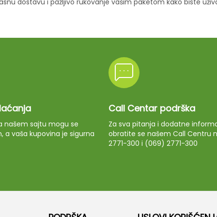
ikasnu dostavu i pažljivo rukovanje vašim paketom kako biste uži
plaćanja
Call Centar podrška
 na našem sajtu mogu se
Za sva pitanja i dodatne informa
m, a vaša kupovina je sigurna
obratite se našem Call Centru n
2771-300 i (069) 2771-300