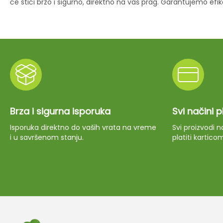
će stići brzo i sigurno, direktno na vaš prag. Garantujemo ef
Brza i sigurna isporuka
Svi načini 
Isporuka direktno do vaših vrata na vreme
Svi proizvodi
i u savršenom stanju.
platiti kartico