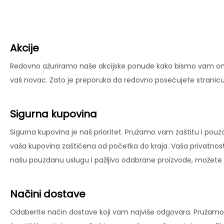
Akcije
Redovno ažuriramo naše akcijske ponude kako bismo vam omog
vaš novac. Zato je preporuka da redovno posećujete stranicu 
Sigurna kupovina
Sigurna kupovina je naš prioritet. Pružamo vam zaštitu i pouz
vaša kupovina zaštićena od početka do kraja. Vaša privatnost
našu pouzdanu uslugu i pažljivo odabrane proizvode, možete už
Načini dostave
Odaberite način dostave koji vam najviše odgovara. Pružamo 