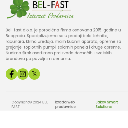
Bel-fast d.o.o. je porodična firma osnovana 2015. godine u
Beogradu. Specijalizujemo se u prodaji bele tehnike,
računara, klima uređaja, malih kućnih aparata, opreme za
grejanje, toplotnih pumpi, solarnih panela i druge opreme.
Nudimo širok asortiman proizvoda domaćih i svetskih
brendova po povoljnim cenama.
𝕏
Copyright© 2024 BEL
Izrada web
Jakov Smart
FAST.
prodavnice
Solutions
Sve slike, cene i tehnički podaci na našem sajtu su informativnog k
odg