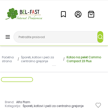
Početna
Šporeti, kotlovi i peći za
Kotao na pelet Commo
/
/
strana
centralno grejanje
Compact 23 Plus
Brend:
Alfa Plam
Kategorija:
Šporeti, kotlovi i peći za centralno grejanje