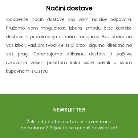
Načini dostave
Odaberite način dostave koji vam najviše odgovara.
Pružamo vam mogućnost izbora između brze kurirske
dostave ili preuzimanja u našim radnjama. Bez obzira na
vaš izbor, vaši proizvodi će stići brzo i sigurno, direktno na
vaš prag. Garantujemo efikasnu dostavu i pažljivo
rukovanje vašim paketom kako biste uživali u svom
kupovnom iskustvu.
NEWSLETTER
Želite da budete u toku s novostima i
ponudama? Prijavite se na naš newsletter!