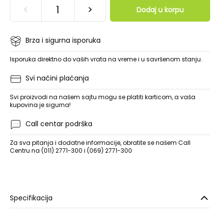
<
>
Dodaj u korpu
Brza i sigurna isporuka
Isporuka direktno do vaših vrata na vreme i u savršenom stanju.
Svi načini plaćanja
Svi proizvodi na našem sajtu mogu se platiti karticom, a vaša
kupovina je sigurna!
Call centar podrška
Za sva pitanja i dodatne informacije, obratite se našem Call
Centru na (011) 2771-300 i (069) 2771-300
Specifikacija