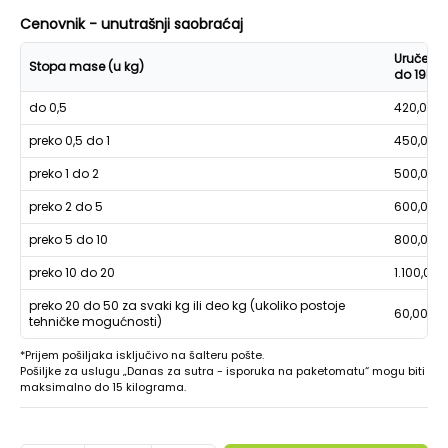
Cenovnik - unutrašnji saobraćaj
Uručenje
Stopa mase (u kg)
do 19h
do 0,5
420,00
preko 0,5 do 1
450,00
preko 1 do 2
500,00
preko 2 do 5
600,00
preko 5 do 10
800,00
preko 10 do 20
1.100,00
preko 20 do 50 za svaki kg ili deo kg (ukoliko postoje
60,00
tehničke mogućnosti)
*Prijem pošiljaka isključivo na šalteru pošte.
Pošiljke za uslugu „Danas za sutra - isporuka na paketomatu“ mogu biti
maksimalno do 15 kilograma.