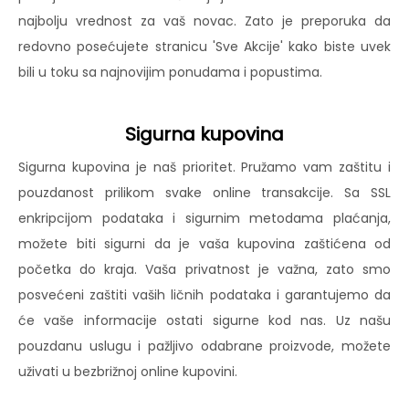
najbolju vrednost za vaš novac. Zato je preporuka da
redovno posećujete stranicu 'Sve Akcije' kako biste uvek
bili u toku sa najnovijim ponudama i popustima.
Sigurna kupovina
Sigurna kupovina je naš prioritet. Pružamo vam zaštitu i
pouzdanost prilikom svake online transakcije. Sa SSL
enkripcijom podataka i sigurnim metodama plaćanja,
možete biti sigurni da je vaša kupovina zaštićena od
početka do kraja. Vaša privatnost je važna, zato smo
posvećeni zaštiti vaših ličnih podataka i garantujemo da
će vaše informacije ostati sigurne kod nas. Uz našu
pouzdanu uslugu i pažljivo odabrane proizvode, možete
uživati u bezbrižnoj online kupovini.