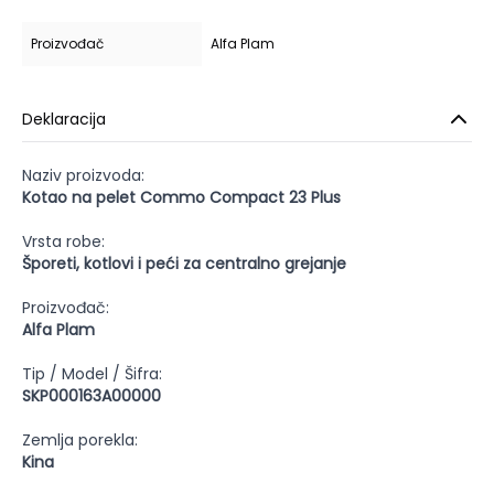
Proizvođač
Alfa Plam
Deklaracija
Naziv proizvoda:
Kotao na pelet Commo Compact 23 Plus
Vrsta robe:
Šporeti, kotlovi i peći za centralno grejanje
Proizvođač:
Alfa Plam
Tip / Model / Šifra:
SKP000163A00000
Zemlja porekla:
Kina