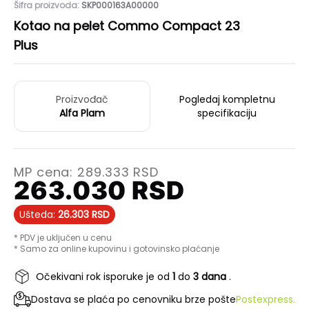
Šifra proizvoda:
SKP000163A00000
Kotao na pelet Commo Compact 23
Plus
Proizvođač
Pogledaj kompletnu
Alfa Plam
specifikaciju
MP cena:
289.333
RSD
263.030
RSD
Ušteda:
26.303
RSD
* PDV je uključen u cenu
* Samo za online kupovinu i gotovinsko plaćanje
Očekivani rok isporuke je od
1
do
3 dana
.
Dostava se plaća po cenovniku brze pošte
Postexpress.