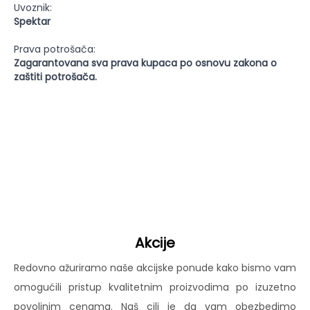
Uvoznik:
Spektar
Prava potrošača:
Zagarantovana sva prava kupaca po osnovu zakona o
zaštiti potrošača.
Akcije
Redovno ažuriramo naše akcijske ponude kako bismo vam
omogućili pristup kvalitetnim proizvodima po izuzetno
povoljnim cenama. Naš cilj je da vam obezbedimo