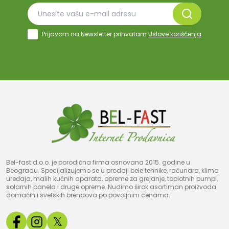
Prijavom na Newsletter prihvatam
Uslove korišćenja
Bel-fast d.o.o. je porodična firma osnovana 2015. godine u
Beogradu. Specijalizujemo se u prodaji bele tehnike, računara, klima
uređaja, malih kućnih aparata, opreme za grejanje, toplotnih pumpi,
solarnih panela i druge opreme. Nudimo širok asortiman proizvoda
domaćih i svetskih brendova po povoljnim cenama.
𝕏