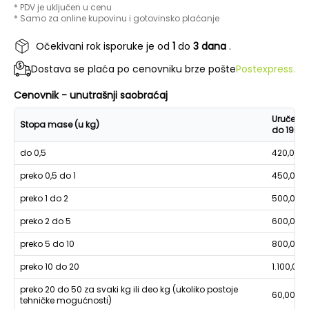
* PDV je uključen u cenu
* Samo za online kupovinu i gotovinsko plaćanje
Očekivani rok isporuke je od
1
do
3 dana
.
Dostava se plaća po cenovniku brze pošte
Postexpress.
Cenovnik - unutrašnji saobraćaj
Uručenje
Stopa mase (u kg)
do 19h
do 0,5
420,00
preko 0,5 do 1
450,00
preko 1 do 2
500,00
preko 2 do 5
600,00
preko 5 do 10
800,00
preko 10 do 20
1.100,00
preko 20 do 50 za svaki kg ili deo kg (ukoliko postoje
60,00
tehničke mogućnosti)