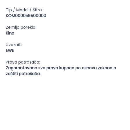
Tip / Model / Šifra:
KOM000059A00000
Zemlja porekla:
Kina
Uvoznik:
EWE
Prava potrošača:
Zagarantovana sva prava kupaca po osnovu zakona o
zaštiti potrošača.