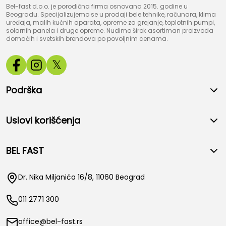
Bel-fast d.o.o. je porodična firma osnovana 2015. godine u
Beogradu. Specijalizujemo se u prodaji bele tehnike, računara, klima
uređaja, malih kućnih aparata, opreme za grejanje, toplotnih pumpi,
solarnih panela i druge opreme. Nudimo širok asortiman proizvoda
domaćih i svetskih brendova po povoljnim cenama.
𝕏
Podrška
Uslovi korišćenja
BEL FAST
Dr. Nika Miljanića 16/8, 11060 Beograd
011 2771 300
office@bel-fast.rs