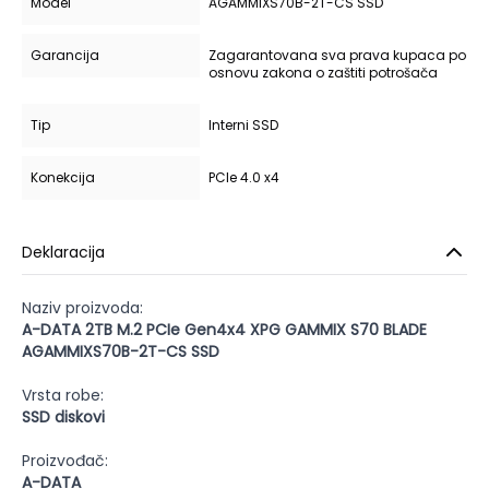
Model
AGAMMIXS70B-2T-CS SSD
Garancija
Zagarantovana sva prava kupaca po
osnovu zakona o zaštiti potrošača
Tip
Interni SSD
Konekcija
PCIe 4.0 x4
Deklaracija
Naziv proizvoda:
A-DATA 2TB M.2 PCIe Gen4x4 XPG GAMMIX S70 BLADE
AGAMMIXS70B-2T-CS SSD
Vrsta robe:
SSD diskovi
Proizvođač:
A-DATA