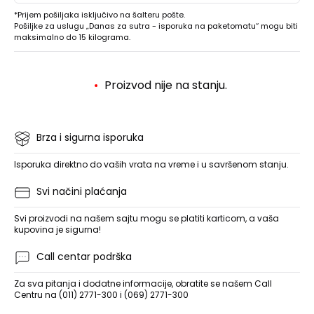
*Prijem pošiljaka isključivo na šalteru pošte.
Pošiljke za uslugu „Danas za sutra - isporuka na paketomatu“ mogu biti
maksimalno do 15 kilograma.
Proizvod nije na stanju.
Brza i sigurna isporuka
Isporuka direktno do vaših vrata na vreme i u savršenom stanju.
Svi načini plaćanja
Svi proizvodi na našem sajtu mogu se platiti karticom, a vaša
kupovina je sigurna!
Call centar podrška
Za sva pitanja i dodatne informacije, obratite se našem Call
Centru na (011) 2771-300 i (069) 2771-300