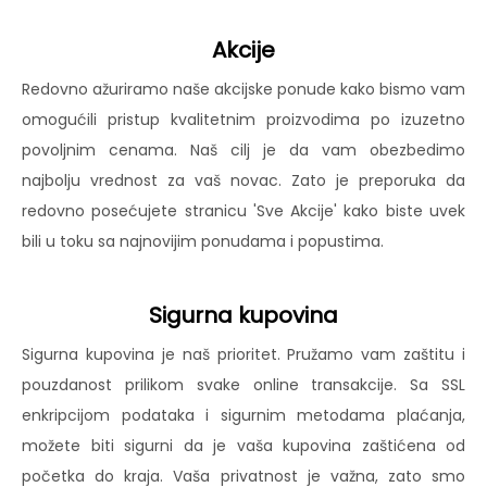
Akcije
Redovno ažuriramo naše akcijske ponude kako bismo vam
omogućili pristup kvalitetnim proizvodima po izuzetno
povoljnim cenama. Naš cilj je da vam obezbedimo
najbolju vrednost za vaš novac. Zato je preporuka da
redovno posećujete stranicu 'Sve Akcije' kako biste uvek
bili u toku sa najnovijim ponudama i popustima.
Sigurna kupovina
Sigurna kupovina je naš prioritet. Pružamo vam zaštitu i
pouzdanost prilikom svake online transakcije. Sa SSL
enkripcijom podataka i sigurnim metodama plaćanja,
možete biti sigurni da je vaša kupovina zaštićena od
početka do kraja. Vaša privatnost je važna, zato smo