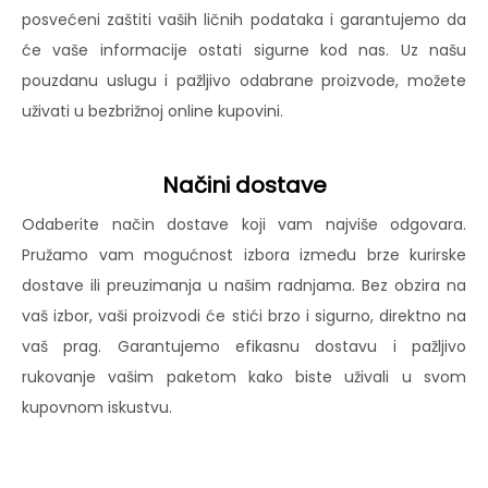
posvećeni zaštiti vaših ličnih podataka i garantujemo da
će vaše informacije ostati sigurne kod nas. Uz našu
pouzdanu uslugu i pažljivo odabrane proizvode, možete
uživati u bezbrižnoj online kupovini.
Načini dostave
Odaberite način dostave koji vam najviše odgovara.
Pružamo vam mogućnost izbora između brze kurirske
dostave ili preuzimanja u našim radnjama. Bez obzira na
vaš izbor, vaši proizvodi će stići brzo i sigurno, direktno na
vaš prag. Garantujemo efikasnu dostavu i pažljivo
rukovanje vašim paketom kako biste uživali u svom
kupovnom iskustvu.