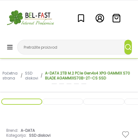
Početna
SSD
A-DATA 2TB M.2 PCIe Gen4x4 XPG GAMMIX S70
/
/
strana
diskovi
BLADE AGAMMIXS70B-2T-CS SSD
Brend:
A-DATA
Kategorija:
SSD diskovi