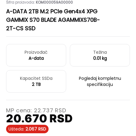
Šifra proizvoda:
KOM000059A00000
A-DATA 2TB M.2 PCIe Gen4x4 XPG
GAMMIX S70 BLADE AGAMMIXS70B-
2T-CS SSD
Proizvođač
Težina
A-data
0.01 kg
Kapacitet SSDa
Pogledaj kompletnu
2 TB
specifikaciju
MP cena:
22.737
RSD
20.670
RSD
Ušteda:
2.067
RSD