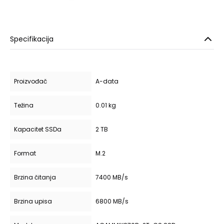
Specifikacija
Proizvođač
A-data
Težina
0.01 kg
Kapacitet SSDa
2 TB
Format
M.2
Brzina čitanja
7400 MB/s
Brzina upisa
6800 MB/s