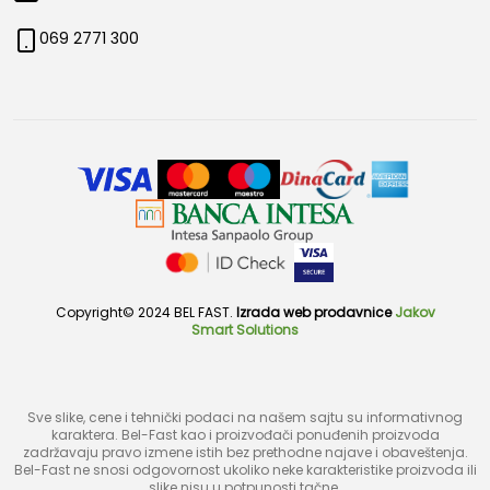
069 2771 300
Copyright© 2024 BEL FAST.
Izrada web prodavnice
Jakov
Smart Solutions
Sve slike, cene i tehnički podaci na našem sajtu su informativnog
karaktera. Bel-Fast kao i proizvođači ponuđenih proizvoda
zadržavaju pravo izmene istih bez prethodne najave i obaveštenja.
Bel-Fast ne snosi odgovornost ukoliko neke karakteristike proizvoda ili
slike nisu u potpunosti tačne.