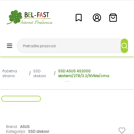
Početna
SSD
SSD ASUS AS2000
/
/
strana
diskovi
eksterni/2TB/3.2/NVMe/crna
Brend:
ASUS
Kategorija:
SSD diskovi