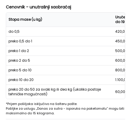
Cenovnik - unutrašnji saobraćaj
Uručenje
Stopa mase (u kg)
do 19h
do 0,5
420,00
preko 0,5 do 1
450,00
preko 1 do 2
500,00
preko 2 do 5
600,00
preko 5 do 10
800,00
preko 10 do 20
1.100,00
preko 20 do 50 za svaki kg ili deo kg (ukoliko postoje
60,00
tehničke mogućnosti)
*Prijem pošiljaka isključivo na šalteru pošte.
Pošiljke za uslugu „Danas za sutra - isporuka na paketomatu“ mogu biti
maksimalno do 15 kilograma.