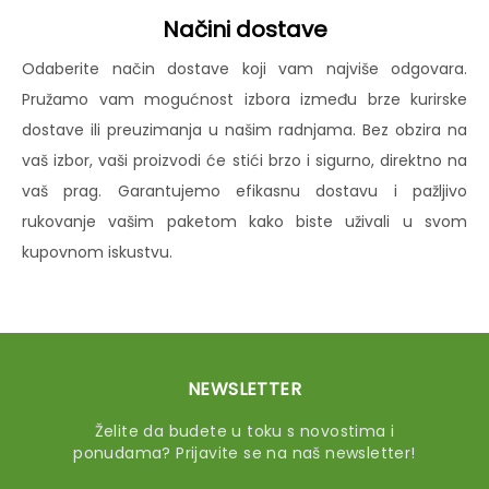
Načini dostave
Odaberite način dostave koji vam najviše odgovara.
Pružamo vam mogućnost izbora između brze kurirske
dostave ili preuzimanja u našim radnjama. Bez obzira na
vaš izbor, vaši proizvodi će stići brzo i sigurno, direktno na
vaš prag. Garantujemo efikasnu dostavu i pažljivo
rukovanje vašim paketom kako biste uživali u svom
kupovnom iskustvu.
NEWSLETTER
Želite da budete u toku s novostima i
ponudama? Prijavite se na naš newsletter!