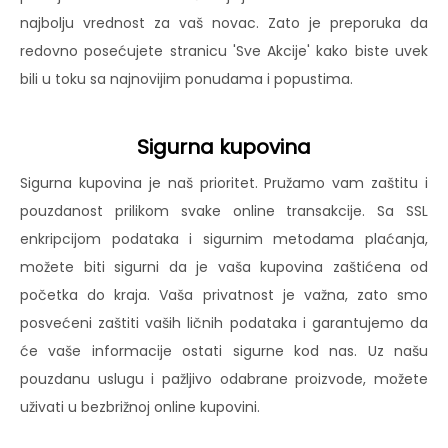
najbolju vrednost za vaš novac. Zato je preporuka da
redovno posećujete stranicu 'Sve Akcije' kako biste uvek
bili u toku sa najnovijim ponudama i popustima.
Sigurna kupovina
Sigurna kupovina je naš prioritet. Pružamo vam zaštitu i
pouzdanost prilikom svake online transakcije. Sa SSL
enkripcijom podataka i sigurnim metodama plaćanja,
možete biti sigurni da je vaša kupovina zaštićena od
početka do kraja. Vaša privatnost je važna, zato smo
posvećeni zaštiti vaših ličnih podataka i garantujemo da
će vaše informacije ostati sigurne kod nas. Uz našu
pouzdanu uslugu i pažljivo odabrane proizvode, možete
uživati u bezbrižnoj online kupovini.