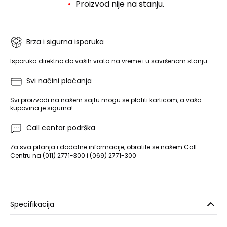
Proizvod nije na stanju.
Brza i sigurna isporuka
Isporuka direktno do vaših vrata na vreme i u savršenom stanju.
Svi načini plaćanja
Svi proizvodi na našem sajtu mogu se platiti karticom, a vaša
kupovina je sigurna!
Call centar podrška
Za sva pitanja i dodatne informacije, obratite se našem Call
Centru na (011) 2771-300 i (069) 2771-300
Specifikacija