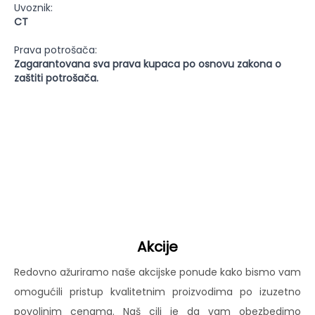
Uvoznik:
CT
Prava potrošača:
Zagarantovana sva prava kupaca po osnovu zakona o
zaštiti potrošača.
Akcije
Redovno ažuriramo naše akcijske ponude kako bismo vam
omogućili pristup kvalitetnim proizvodima po izuzetno
povoljnim cenama. Naš cilj je da vam obezbedimo