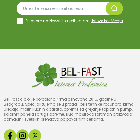
Prijavom na Newsletter prihvatam
Uslove korišćenja
Bel-fast d.o.o. je porodična firma osnovana 2015. godine u
Beogradu. Specijalizujemo se u prodaji bele tehnike, računara, klima
uređaja, malih kućnih aparata, opreme za grejanje, toplotnih pumpi,
solarnih panela i druge opreme. Nudimo širok asortiman proizvoda
domaćih i svetskih brendova po povoljnim cenama.
𝕏