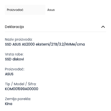
Proizvođač
Asus
Deklaracija
Naziv proizvoda:
SSD ASUS AS2000 eksterni/2TB/3.2/NVMe/crna
Vrsta robe:
SSD diskovi
Proizvođač:
ASUS
Tip / Model / Šifra:
KOM001599A00000
Zemlja porekla:
Kina