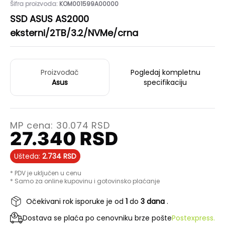
Šifra proizvoda:
KOM001599A00000
SSD ASUS AS2000
eksterni/2TB/3.2/NVMe/crna
Proizvođač
Pogledaj kompletnu
Asus
specifikaciju
MP cena:
30.074
RSD
27.340
RSD
Ušteda:
2.734
RSD
* PDV je uključen u cenu
* Samo za online kupovinu i gotovinsko plaćanje
Očekivani rok isporuke je od
1
do
3 dana
.
Dostava se plaća po cenovniku brze pošte
Postexpress.