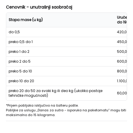
Cenovnik - unutrašnji saobraćaj
Uručenje
Stopa mase (u kg)
do 19h
do 0,5
420,00
preko 0,5 do 1
450,00
preko 1 do 2
500,00
preko 2 do 5
600,00
preko 5 do 10
800,00
preko 10 do 20
1.100,00
preko 20 do 50 za svaki kg ili deo kg (ukoliko postoje
60,00
tehničke mogućnosti)
*Prijem pošiljaka isključivo na šalteru pošte.
Pošiljke za uslugu „Danas za sutra - isporuka na paketomatu“ mogu biti
maksimalno do 15 kilograma.