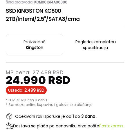
Šifra proizvoda:
KOM001614A00000
SSD KINGSTON KC600
2TB/interni/2.5"/SATA3/crna
Proizvođač
Pogledaj kompletnu
Kingston
specifikaciju
MP cena:
27.489
RSD
24.990
RSD
Ušteda:
2.499
RSD
* PDV je uključen u cenu
* Samo za online kupovinu i gotovinsko plaćanje
Očekivani rok isporuke je od
1
do
3 dana
.
Dostava se plaća po cenovniku brze pošte
Postexpress.