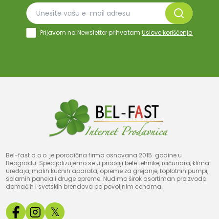
Prijavom na Newsletter prihvatam
Uslove korišćenja
Bel-fast d.o.o. je porodična firma osnovana 2015. godine u
Beogradu. Specijalizujemo se u prodaji bele tehnike, računara, klima
uređaja, malih kućnih aparata, opreme za grejanje, toplotnih pumpi,
solarnih panela i druge opreme. Nudimo širok asortiman proizvoda
domaćih i svetskih brendova po povoljnim cenama.
𝕏