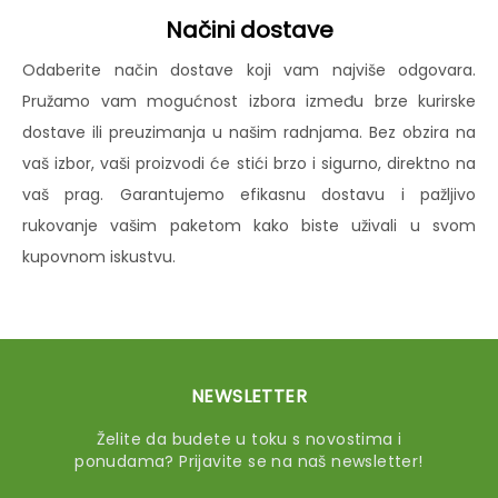
Načini dostave
Odaberite način dostave koji vam najviše odgovara.
Pružamo vam mogućnost izbora između brze kurirske
dostave ili preuzimanja u našim radnjama. Bez obzira na
vaš izbor, vaši proizvodi će stići brzo i sigurno, direktno na
vaš prag. Garantujemo efikasnu dostavu i pažljivo
rukovanje vašim paketom kako biste uživali u svom
kupovnom iskustvu.
NEWSLETTER
Želite da budete u toku s novostima i
ponudama? Prijavite se na naš newsletter!