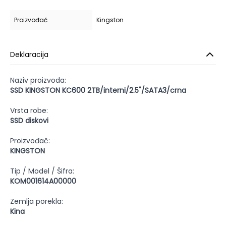
Proizvođač
Kingston
Deklaracija
Naziv proizvoda:
SSD KINGSTON KC600 2TB/interni/2.5"/SATA3/crna
Vrsta robe:
SSD diskovi
Proizvođač:
KINGSTON
Tip / Model / Šifra:
KOM001614A00000
Zemlja porekla:
Kina