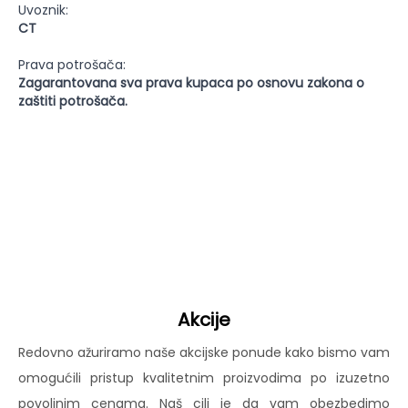
Uvoznik:
CT
Prava potrošača:
Zagarantovana sva prava kupaca po osnovu zakona o
zaštiti potrošača.
Akcije
Redovno ažuriramo naše akcijske ponude kako bismo vam
omogućili pristup kvalitetnim proizvodima po izuzetno
povoljnim cenama. Naš cilj je da vam obezbedimo