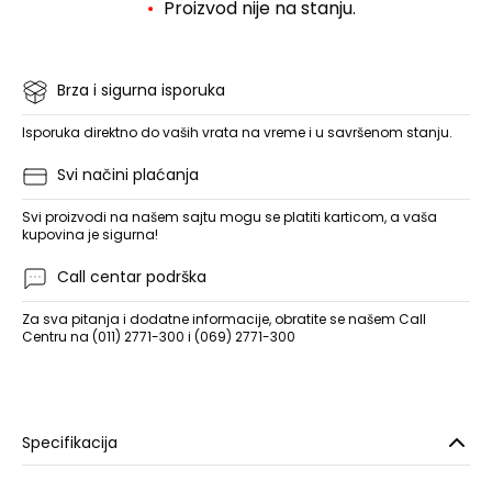
Proizvod nije na stanju.
Brza i sigurna isporuka
Isporuka direktno do vaših vrata na vreme i u savršenom stanju.
Svi načini plaćanja
Svi proizvodi na našem sajtu mogu se platiti karticom, a vaša
kupovina je sigurna!
Call centar podrška
Za sva pitanja i dodatne informacije, obratite se našem Call
Centru na (011) 2771-300 i (069) 2771-300
Specifikacija