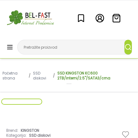
Početna
SSD
SSD KINGSTON KC600
/
/
strana
diskovi
2TB/interni/2.5"/SATA3/crna
Brend:
KINGSTON
Kategorija:
SSD diskovi