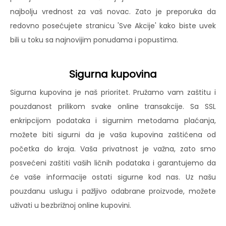
najbolju vrednost za vaš novac. Zato je preporuka da
redovno posećujete stranicu 'Sve Akcije' kako biste uvek
bili u toku sa najnovijim ponudama i popustima.
Sigurna kupovina
Sigurna kupovina je naš prioritet. Pružamo vam zaštitu i
pouzdanost prilikom svake online transakcije. Sa SSL
enkripcijom podataka i sigurnim metodama plaćanja,
možete biti sigurni da je vaša kupovina zaštićena od
početka do kraja. Vaša privatnost je važna, zato smo
posvećeni zaštiti vaših ličnih podataka i garantujemo da
će vaše informacije ostati sigurne kod nas. Uz našu
pouzdanu uslugu i pažljivo odabrane proizvode, možete
uživati u bezbrižnoj online kupovini.