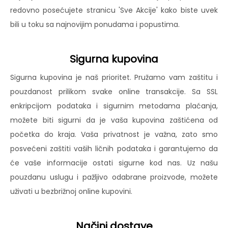
redovno posećujete stranicu 'Sve Akcije' kako biste uvek
bili u toku sa najnovijim ponudama i popustima.
Sigurna kupovina
Sigurna kupovina je naš prioritet. Pružamo vam zaštitu i
pouzdanost prilikom svake online transakcije. Sa SSL
enkripcijom podataka i sigurnim metodama plaćanja,
možete biti sigurni da je vaša kupovina zaštićena od
početka do kraja. Vaša privatnost je važna, zato smo
posvećeni zaštiti vaših ličnih podataka i garantujemo da
će vaše informacije ostati sigurne kod nas. Uz našu
pouzdanu uslugu i pažljivo odabrane proizvode, možete
uživati u bezbrižnoj online kupovini.
Načini dostave