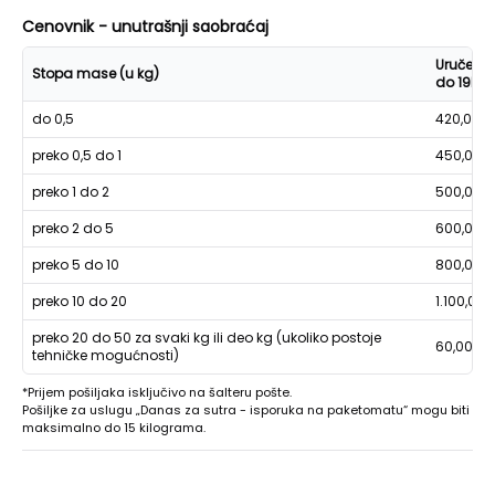
Cenovnik - unutrašnji saobraćaj
Uručenje
Stopa mase (u kg)
do 19h
do 0,5
420,00
preko 0,5 do 1
450,00
preko 1 do 2
500,00
preko 2 do 5
600,00
preko 5 do 10
800,00
preko 10 do 20
1.100,00
preko 20 do 50 za svaki kg ili deo kg (ukoliko postoje
60,00
tehničke mogućnosti)
*Prijem pošiljaka isključivo na šalteru pošte.
Pošiljke za uslugu „Danas za sutra - isporuka na paketomatu“ mogu biti
maksimalno do 15 kilograma.