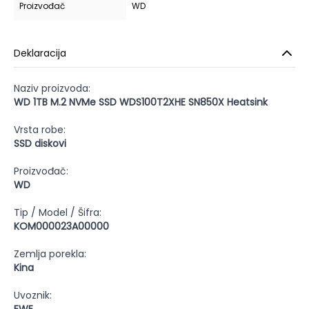
Proizvođač
WD
Deklaracija
Naziv proizvoda:
WD 1TB M.2 NVMe SSD WDS100T2XHE SN850X Heatsink
Vrsta robe:
SSD diskovi
Proizvođač:
WD
Tip / Model / Šifra:
KOM000023A00000
Zemlja porekla:
Kina
Uvoznik: