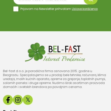
Prijavom na Newsletter prihvatam
Uslove korišćenja
Bel-fast d.o.o. je porodična firma osnovana 2015. godine u
Beogradu. Specijalizujemo se u prodaji bele tehnike, računara, klima
uređaja, malih kućnih aparata, opreme za grejanje, toplotnih pumpi,
solarnih panela i druge opreme. Nudimo širok asortiman proizvoda
domaćih i svetskih brendova po povoljnim cenama.
𝕏