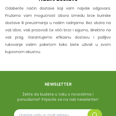
Odaberite način dostave koji vam najviše odgovara.
Pružamo vam mogućnost izbora između brze kurirske
dostave ili preuzimanja u našim radnjama. Bez obzira na
vaš izbor, vaši proizvodi će stići brzo i sigurno, direktno na
vaš prag. Garantujemo efikasnu dostavu i pažljivo
rukovanje vašim paketom kako biste uživali u svom
kupovnom iskustvu.
NEWSLETTER
Želite da budete u toku s novostima i
ponudama? Prijavite se na naš newsletter!