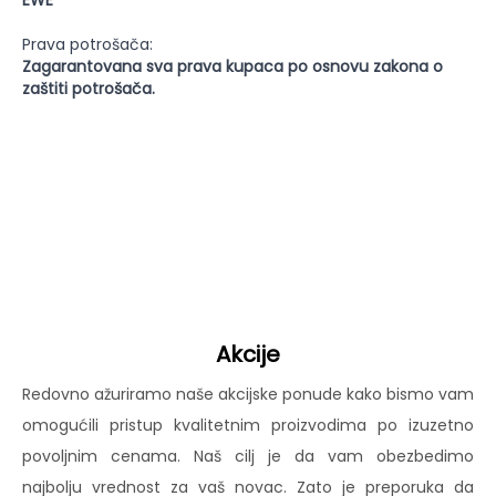
EWE
Prava potrošača:
Zagarantovana sva prava kupaca po osnovu zakona o
zaštiti potrošača.
Akcije
Redovno ažuriramo naše akcijske ponude kako bismo vam
omogućili pristup kvalitetnim proizvodima po izuzetno
povoljnim cenama. Naš cilj je da vam obezbedimo
najbolju vrednost za vaš novac. Zato je preporuka da