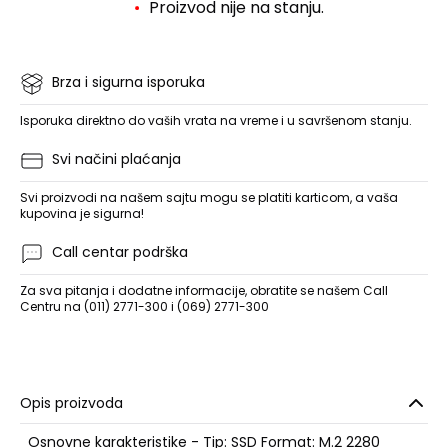
Proizvod nije na stanju.
Brza i sigurna isporuka
Isporuka direktno do vaših vrata na vreme i u savršenom stanju.
Svi načini plaćanja
Svi proizvodi na našem sajtu mogu se platiti karticom, a vaša
kupovina je sigurna!
Call centar podrška
Za sva pitanja i dodatne informacije, obratite se našem Call
Centru na (011) 2771-300 i (069) 2771-300
Opis proizvoda
Osnovne karakteristike - Tip: SSD Format: M.2 2280