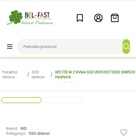
Početna
SSD
WD 1TB M.2 NVMe SSD WDS100T2XHE SN850X
/
/
strana
diskovi
Heatsink
Brend:
WD
Kategorija:
SSD diskovi