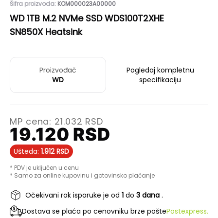
Šifra proizvoda:
KOM000023A00000
WD 1TB M.2 NVMe SSD WDS100T2XHE
SN850X Heatsink
Proizvođač
Pogledaj kompletnu
WD
specifikaciju
MP cena:
21.032
RSD
19.120
RSD
Ušteda:
1.912
RSD
* PDV je uključen u cenu
* Samo za online kupovinu i gotovinsko plaćanje
Očekivani rok isporuke je od
1
do
3 dana
.
Dostava se plaća po cenovniku brze pošte
Postexpress.