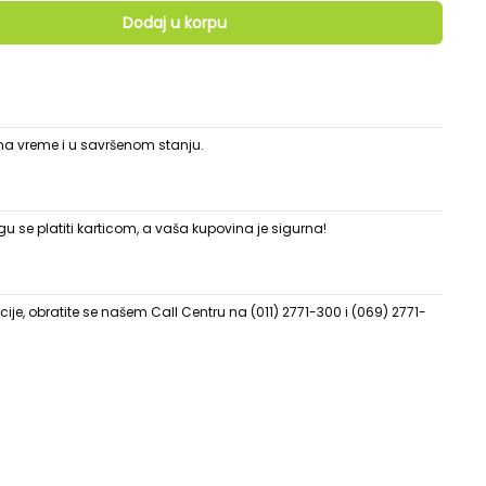
Dodaj u korpu
 na vreme i u savršenom stanju.
 se platiti karticom, a vaša kupovina je sigurna!
ije, obratite se našem Call Centru na (011) 2771-300 i (069) 2771-