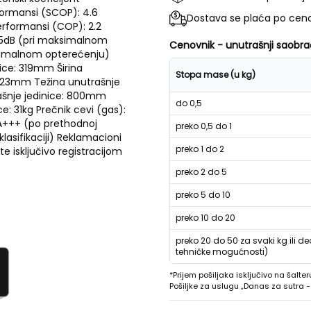
rformansi (SCOP): 4.6
Dostava se plaća po ceno
performansi (COP): 2.2
: 55dB (pri maksimalnom
Cenovnik - unutrašnji saobra
ksimalnom opterećenju)
nice: 319mm Širina
Stopa mase (u kg)
 223mm Težina unutrašnje
ljašnje jedinice: 800mm
do 0,5
e: 31kg Prečnik cevi (gas):
 A+++ (po prethodnoj
preko 0,5 do 1
klasifikaciji) Reklamacioni
preko 1 do 2
e isključivo registracijom
preko 2 do 5
preko 5 do 10
preko 10 do 20
preko 20 do 50 za svaki kg ili de
tehničke mogućnosti)
*Prijem pošiljaka isključivo na šalter
Pošiljke za uslugu „Danas za sutra