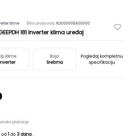
verter klime
Šifra proizvoda:
KLI000005A00000
EPDH 181 Inverter klima uređaj
ip klime
Boja
Pogledaj kompletnu
Inverter
Srebrna
specifikaciju
D
vinsko plaćanje
e od
1
do
3 dana
.