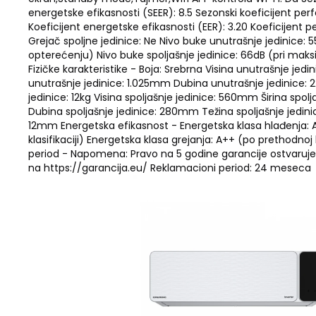
energetske efikasnosti (SEER): 8.5 Sezonski koeficijent pe
Koeficijent energetske efikasnosti (EER): 3.20 Koeficijent 
Grejač spoljne jedinice: Ne Nivo buke unutrašnje jedinice
opterećenju) Nivo buke spoljašnje jedinice: 66dB (pri ma
Fizičke karakteristike - Boja: Srebrna Visina unutrašnje jedi
unutrašnje jedinice: 1.025mm Dubina unutrašnje jedinice:
jedinice: 12kg Visina spoljašnje jedinice: 560mm Širina spo
Dubina spoljašnje jedinice: 280mm Težina spoljašnje jedinic
12mm Energetska efikasnost - Energetska klasa hlađenja:
klasifikaciji) Energetska klasa grejanja: A++ (po prethodnoj 
period - Napomena: Pravo na 5 godine garancije ostvarujet
na https://garancija.eu/ Reklamacioni period: 24 meseca