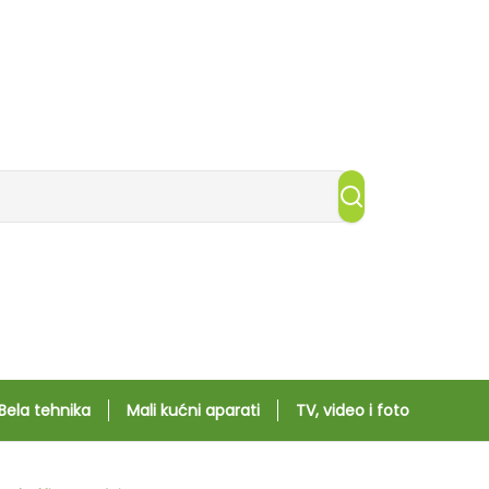
Bela tehnika
Mali kućni aparati
TV, video i foto