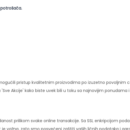
 potrošača.
ućili pristup kvalitetnim proizvodima po izuzetno povoljnim c
'Sve Akcije' kako biste uvek bili u toku sa najnovijim ponudama 
danost prilikom svake online transakcije. Sa SSL enkripcijom pod
 je važna, zato smo posvećeni zaštiti vaših ličnih podataka i ga