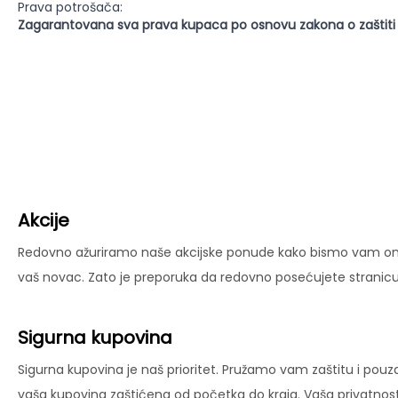
Prava potrošača:
Zagarantovana sva prava kupaca po osnovu zakona o zaštiti
Akcije
Redovno ažuriramo naše akcijske ponude kako bismo vam omog
vaš novac. Zato je preporuka da redovno posećujete stranicu 
Sigurna kupovina
Sigurna kupovina je naš prioritet. Pružamo vam zaštitu i pouz
vaša kupovina zaštićena od početka do kraja. Vaša privatnost