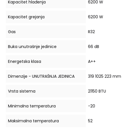
Kapacitet hlađenja
6200 W
Kapacitet grejanja
6200 W
Gas
R32
Buka unutrašnje jedinice
66 dB
Energetska klasa
A++
Dimenzije - UNUTRAŠNJA JEDINICA
319 1025 223 mm
Vrsta sistema
21150 BTU
Minimalna temperatura
-20
Maksimalna temperatura
52