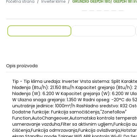
Početna strana
/
Inverter klime
/
GRUNDIG GEEPDH 180/ GEEPDH 181 Inv
Opis proizvoda
Tip - Tip klima uređaja: Inverter Vrsta sistema: Split Karakt
hlađenja (Btu/h): 21.150 Btu/h Kapacitet grejanja (Btu/h): 2
hlađenja (W): 6.200 W Kapacitet grejanja (W): 6.200 W Ula
W Ulazna snaga grejanja: 1.350 W Radni opseg: -20°C do 5
unutrašnje jedinice: 1000m³/h Rashladno sredstvo: R32 Osta
Dodatne funkcije: Funkcija samočišćenja,"Zonefollow"
Function,AutoChangeover,Automatska kontrola tempera
usmeravanje vazduha,Filter sa aktivnim ugljem,Funkcija 
čišćenja,Funkcija odmrzavanja,Funkcija ovlaživanja,Hotstar
ekran,Standby mode,Tajmer,Wifi APP kontrola Wi-Fi: Da Sez