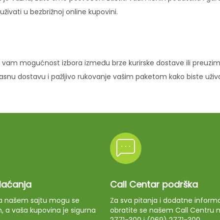
ivati u bezbrižnoj online kupovini.
vam mogućnost izbora između brze kurirske dostave ili preuziman
ikasnu dostavu i pažljivo rukovanje vašim paketom kako biste uži
plaćanja
Call Centar podrška
 na našem sajtu mogu se
Za sva pitanja i dodatne informa
m, a vaša kupovina je sigurna
obratite se našem Call Centru n
2771-300 i (069) 2771-300