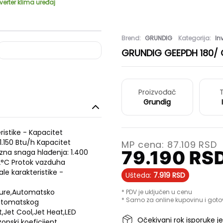
erter klima uređaj
Brend:
GRUNDIG
Kategorija:
In
GRUNDIG GEEPDH 180/ GE
Proizvođač
T
Grundig
eristike - Kapacitet
1.150 Btu/h Kapacitet
MP cena:
87.109
RSD
79.190
RS
zna snaga hlađenja: 1.400
2°C Protok vazduha
le karakteristike -
Ušteda:
7.919
RSD
ture,Automatsko
* PDV je uključen u cenu
* Samo za online kupovinu i goto
automatskog
t,Jet Cool,Jet Heat,LED
Očekivani rok isporuke j
onski koeficijent