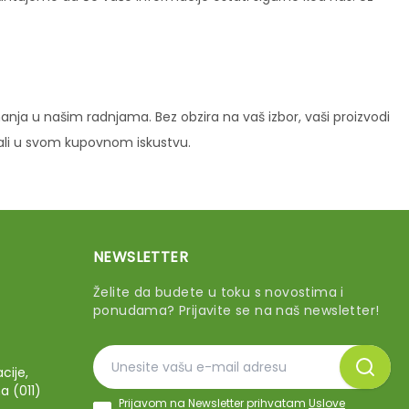
ja u našim radnjama. Bez obzira na vaš izbor, vaši proizvodi
vali u svom kupovnom iskustvu.
NEWSLETTER
Želite da budete u toku s novostima i
ponudama? Prijavite se na naš newsletter!
cije,
a (011)
Prijavom na Newsletter prihvatam
Uslove