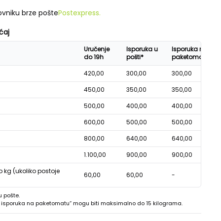
vniku brze pošte
Postexpress.
ćaj
Uručenje
Isporuka u
Isporuka na
do 19h
pošti*
paketomatu*
420,00
300,00
300,00
450,00
350,00
350,00
500,00
400,00
400,00
600,00
500,00
500,00
800,00
640,00
640,00
1.100,00
900,00
900,00
o kg (ukoliko postoje
60,00
60,00
-
u pošte.
 - isporuka na paketomatu“ mogu biti maksimalno do 15 kilograma.