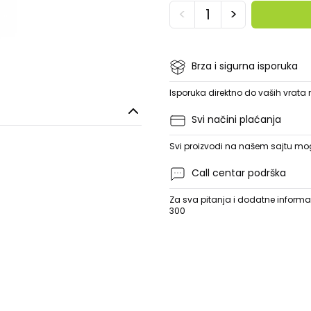
<
>
Brza i sigurna isporuka
Isporuka direktno do vaših vrata
Svi načini plaćanja
Svi proizvodi na našem sajtu mogu
Call centar podrška
Za sva pitanja i dodatne informac
300