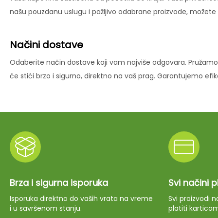
našu pouzdanu uslugu i pažljivo odabrane proizvode, možete už
Načini dostave
Odaberite način dostave koji vam najviše odgovara. Pružamo 
će stići brzo i sigurno, direktno na vaš prag. Garantujemo ef
Brza i sigurna isporuka
Svi načini 
Isporuka direktno do vaših vrata na vreme
Svi proizvodi
i u savršenom stanju.
platiti kartico