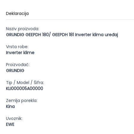
Deklaracija
Naziv proizvoda:
GRUNDIG GEEPDH 180/ GEEPDH 181 Inverter klima uređaj
Vrsta robe:
Inverter klime
Proizvođač:
GRUNDIG
Tip / Model / Šifra:
KLI000005A00000
Zemlja porekla:
Kina
Uvoznik:
EWE