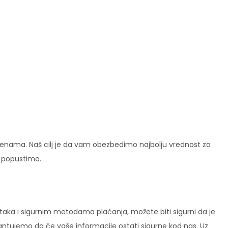
enama. Naš cilj je da vam obezbedimo najbolju vrednost za
i popustima.
ataka i sigurnim metodama plaćanja, možete biti sigurni da je
rantujemo da će vaše informacije ostati sigurne kod nas. Uz