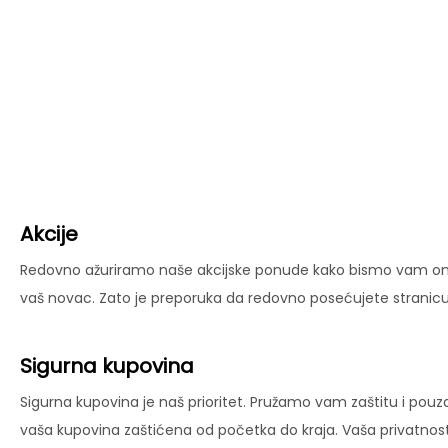
Akcije
Redovno ažuriramo naše akcijske ponude kako bismo vam omog
vaš novac. Zato je preporuka da redovno posećujete stranicu 
Sigurna kupovina
Sigurna kupovina je naš prioritet. Pružamo vam zaštitu i pouz
vaša kupovina zaštićena od početka do kraja. Vaša privatnost