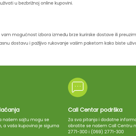
ivati u bezbrižnoj online kupovini.
vam mogućnost izbora između brze kurirske dostave ili preuziman
ikasnu dostavu i pažljivo rukovanje vašim paketom kako biste uži
plaćanja
Call Centar podrška
 na našem sajtu mogu se
Za sva pitanja i dodatne informa
m, a vaša kupovina je sigurna
obratite se našem Call Centru n
2771-300 i (069) 2771-300