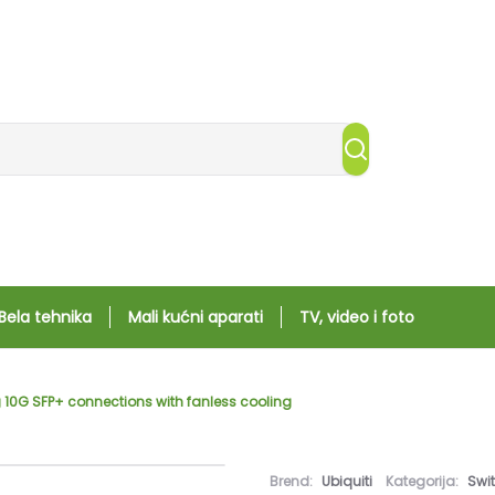
Bela tehnika
Mali kućni aparati
TV, video i foto
g 10G SFP+ connections with fanless cooling
Brend:
Ubiquiti
Kategorija:
Swit