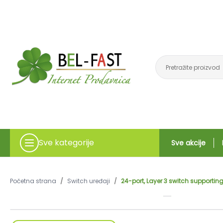
Sve kategorije
Sve akcije
Početna strana
/
Switch uređaji
/
24-port, Layer 3 switch supportin