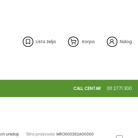
Lista želja
Korpa
Nalog
CALL CENTAR
011 2771 300
ch uređaji
Šifra proizvoda:
MRO000262A00000