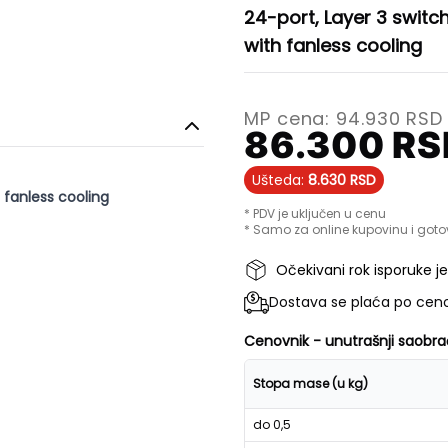
24-port, Layer 3 switc
with fanless cooling
MP cena:
94.930
RSD
86.300
RS
Ušteda:
8.630
RSD
 fanless cooling
* PDV je uključen u cenu
* Samo za online kupovinu i goto
Očekivani rok isporuke j
Dostava se plaća po ceno
Cenovnik - unutrašnji saobra
Stopa mase (u kg)
do 0,5