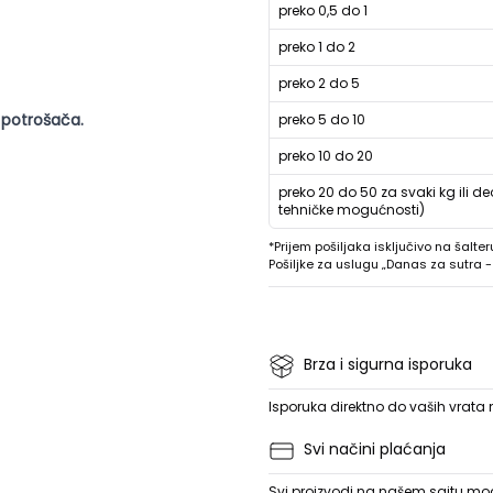
preko 0,5 do 1
preko 1 do 2
preko 2 do 5
 potrošača.
preko 5 do 10
preko 10 do 20
preko 20 do 50 za svaki kg ili de
tehničke mogućnosti)
*Prijem pošiljaka isključivo na šalter
Pošiljke za uslugu „Danas za sutra
Brza i sigurna isporuka
Isporuka direktno do vaših vrata
Svi načini plaćanja
Svi proizvodi na našem sajtu mogu