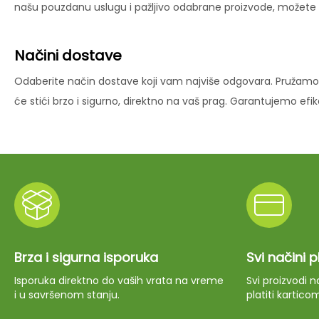
našu pouzdanu uslugu i pažljivo odabrane proizvode, možete už
Načini dostave
Odaberite način dostave koji vam najviše odgovara. Pružamo 
će stići brzo i sigurno, direktno na vaš prag. Garantujemo ef
Brza i sigurna isporuka
Svi načini 
Isporuka direktno do vaših vrata na vreme
Svi proizvodi
i u savršenom stanju.
platiti kartico