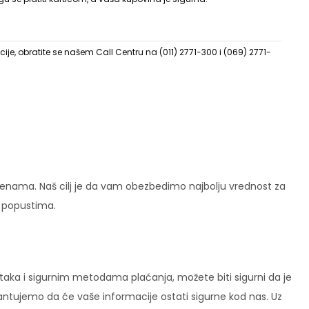
ije, obratite se našem Call Centru na (011) 2771-300 i (069) 2771-
enama. Naš cilj je da vam obezbedimo najbolju vrednost za
i popustima.
ataka i sigurnim metodama plaćanja, možete biti sigurni da je
rantujemo da će vaše informacije ostati sigurne kod nas. Uz