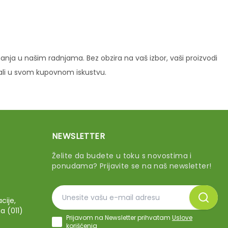
ja u našim radnjama. Bez obzira na vaš izbor, vaši proizvodi
vali u svom kupovnom iskustvu.
NEWSLETTER
Želite da budete u toku s novostima i
ponudama? Prijavite se na naš newsletter!
cije,
a (011)
Prijavom na Newsletter prihvatam
Uslove
korišćenja