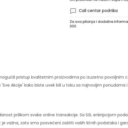
Call centar podrška
Za sva pitanja i dodatne informac
300
ućili pristup kvalitetnim proizvodima po izuzetno povoljnim c
'Sve Akcije' kako biste uvek bili u toku sa najnovijim ponudama 
danost prilikom svake online transakcije. Sa SSL enkripcijom pod
 je važna, zato smo posvećeni zaštiti vaših ličnih podataka i ga