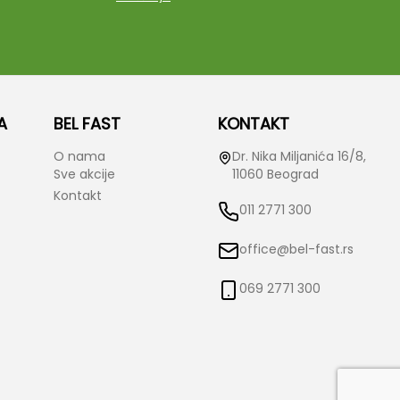
A
BEL FAST
KONTAKT
O nama
Dr. Nika Miljanića 16/8,
Sve akcije
11060 Beograd
Kontakt
011 2771 300
office@bel-fast.rs
069 2771 300