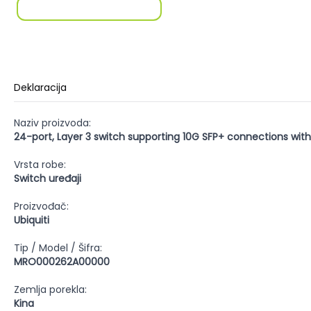
Deklaracija
Naziv proizvoda:
24-port, Layer 3 switch supporting 10G SFP+ connections with
Vrsta robe:
Switch uređaji
Proizvođač:
Ubiquiti
Tip / Model / Šifra:
MRO000262A00000
Zemlja porekla:
Kina