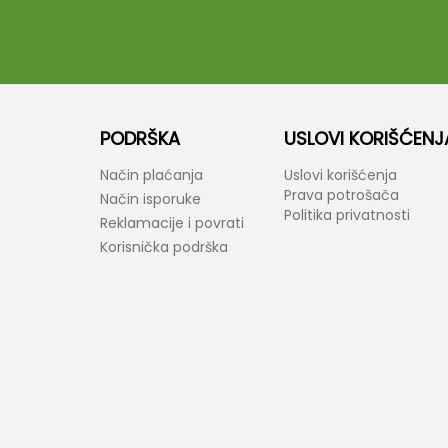
PODRŠKA
USLOVI KORIŠĆENJ
Način plaćanja
Uslovi korišćenja
Prava potrošača
Način isporuke
Politika privatnosti
Reklamacije i povrati
Korisnička podrška