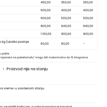
450,00
350,00
350,00
500,00
400,00
400,00
600,00
500,00
500,00
800,00
640,00
640,00
1.100,00
900,00
900,00
o kg (ukoliko postoje
60,00
60,00
-
u pošte.
 - isporuka na paketomatu“ mogu biti maksimalno do 15 kilograma.
Proizvod nije na stanju.
 na vreme i u savršenom stanju.
 se platiti karticom, a vaša kupovina je sigurna!