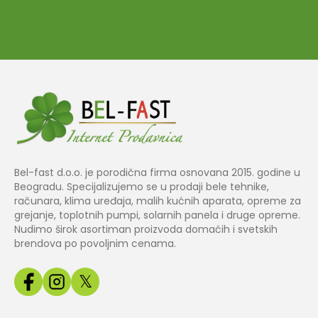
Bel-fast d.o.o. je porodična firma osnovana 2015. godine u
Beogradu. Specijalizujemo se u prodaji bele tehnike,
računara, klima uređaja, malih kućnih aparata, opreme za
grejanje, toplotnih pumpi, solarnih panela i druge opreme.
Nudimo širok asortiman proizvoda domaćih i svetskih
brendova po povoljnim cenama.
𝕏