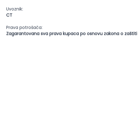
Uvoznik:
CT
Prava potrošača:
Zagarantovana sva prava kupaca po osnovu zakona o zaštiti