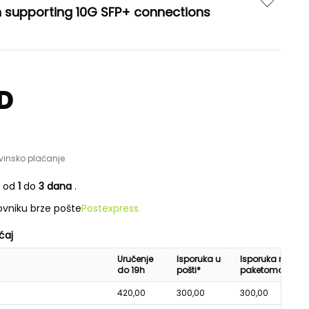
h supporting 10G SFP+ connections
D
vinsko plaćanje
e od
1
do
3 dana
.
vniku brze pošte
Postexpress.
ćaj
Uručenje
Isporuka u
Isporuka na
do 19h
pošti*
paketomatu*
420,00
300,00
300,00