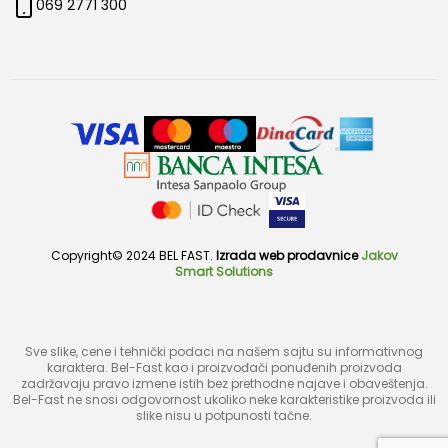
069 2771 300
Copyright© 2024 BEL FAST.
Izrada web prodavnice
Jakov
Smart Solutions
Sve slike, cene i tehnički podaci na našem sajtu su informativnog
karaktera. Bel-Fast kao i proizvođači ponuđenih proizvoda
zadržavaju pravo izmene istih bez prethodne najave i obaveštenja.
Bel-Fast ne snosi odgovornost ukoliko neke karakteristike proizvoda ili
slike nisu u potpunosti tačne.