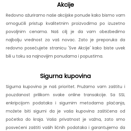
Akcije
Redovno ažuriramo naše akcijske ponude kako bismo vam
omogućili pristup kvalitetnim proizvodima po izuzetno
povoljnim cenama. Naš cilj je da vam obezbedimo
najbolju vrednost za vaš novac. Zato je preporuka da
redovno posećujete stranicu 'Sve Akcije' kako biste uvek
bili u toku sa najnovijim ponudama i popustima.
Sigurna kupovina
Sigurna kupovina je naš prioritet. Pružamo vam zaštitu i
pouzdanost prilikom svake online transakcije. Sa SSL
enkripcijom podataka i sigurnim metodama plaćanja,
možete biti sigurni da je vaša kupovina zaštićena od
početka do kraja. Vaša privatnost je važna, zato smo
posvećeni zaštiti vaših ličnih podataka i garantujemo da