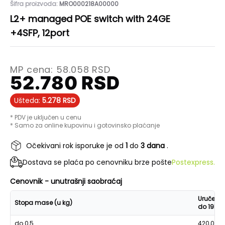
Šifra proizvoda:
MRO000218A00000
L2+ managed POE switch with 24GE
+4SFP, 12port
MP cena:
58.058
RSD
52.780
RSD
Ušteda:
5.278
RSD
* PDV je uključen u cenu
* Samo za online kupovinu i gotovinsko plaćanje
Očekivani rok isporuke je od
1
do
3 dana
.
Dostava se plaća po cenovniku brze pošte
Postexpress.
Cenovnik - unutrašnji saobraćaj
Uručenje
Stopa mase (u kg)
do 19h
do 0,5
420,00