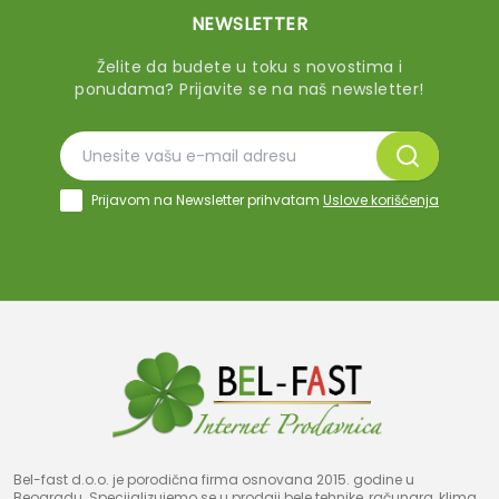
NEWSLETTER
Želite da budete u toku s novostima i
ponudama? Prijavite se na naš newsletter!
Prijavom na Newsletter prihvatam
Uslove korišćenja
Bel-fast d.o.o. je porodična firma osnovana 2015. godine u
Beogradu. Specijalizujemo se u prodaji bele tehnike, računara, klima