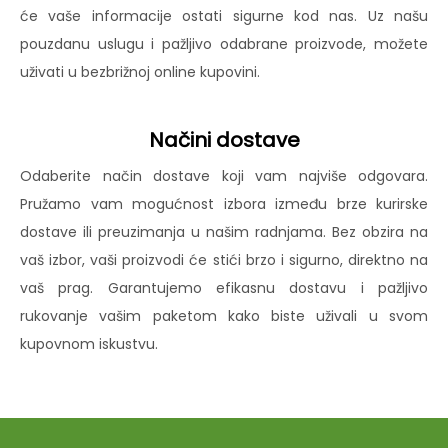
će vaše informacije ostati sigurne kod nas. Uz našu
pouzdanu uslugu i pažljivo odabrane proizvode, možete
uživati u bezbrižnoj online kupovini.
Načini dostave
Odaberite način dostave koji vam najviše odgovara.
Pružamo vam mogućnost izbora između brze kurirske
dostave ili preuzimanja u našim radnjama. Bez obzira na
vaš izbor, vaši proizvodi će stići brzo i sigurno, direktno na
vaš prag. Garantujemo efikasnu dostavu i pažljivo
rukovanje vašim paketom kako biste uživali u svom
kupovnom iskustvu.