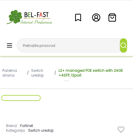
Početna
Switch
L2+ managed POE switch with 24GE
/
/
strana
uređaji
+4SFP, 12port
Brend:
Fortinet
Kategorija:
Switch uređaji