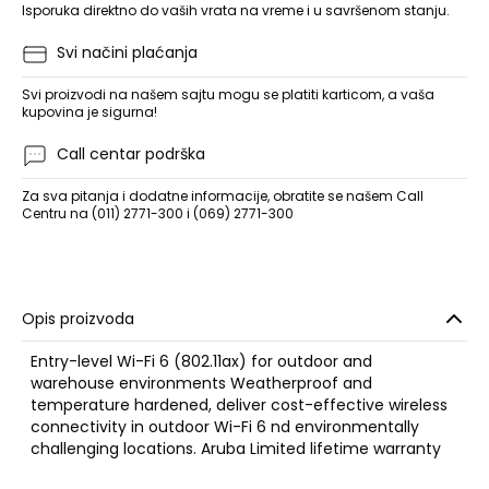
Isporuka direktno do vaših vrata na vreme i u savršenom stanju.
Svi načini plaćanja
Svi proizvodi na našem sajtu mogu se platiti karticom, a vaša
kupovina je sigurna!
Call centar podrška
Za sva pitanja i dodatne informacije, obratite se našem Call
Centru na (011) 2771-300 i (069) 2771-300
Opis proizvoda
Entry-level Wi-Fi 6 (802.11ax) for outdoor and
warehouse environments Weatherproof and
temperature hardened, deliver cost-effective wireless
connectivity in outdoor Wi-Fi 6 nd environmentally
challenging locations. Aruba Limited lifetime warranty