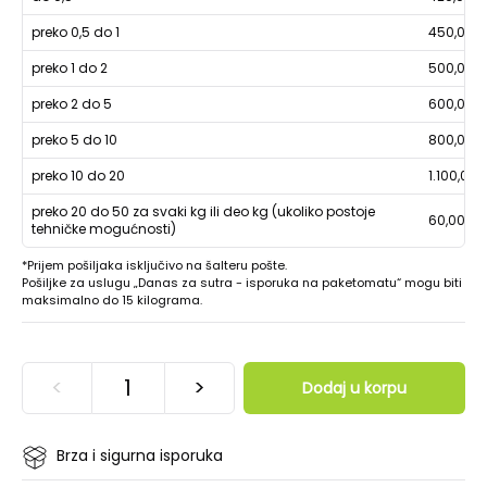
preko 0,5 do 1
450,00
preko 1 do 2
500,00
preko 2 do 5
600,00
preko 5 do 10
800,00
preko 10 do 20
1.100,00
preko 20 do 50 za svaki kg ili deo kg (ukoliko postoje
60,00
tehničke mogućnosti)
*Prijem pošiljaka isključivo na šalteru pošte.
Pošiljke za uslugu „Danas za sutra - isporuka na paketomatu“ mogu biti
maksimalno do 15 kilograma.
<
>
Dodaj u korpu
Brza i sigurna isporuka