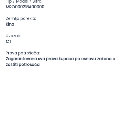
Tip / Model / Šifra:
MRO000218A00000
Zemlja porekla:
Kina
Uvoznik:
CT
Prava potrošača:
Zagarantovana sva prava kupaca po osnovu zakona o
zaštiti potrošača.