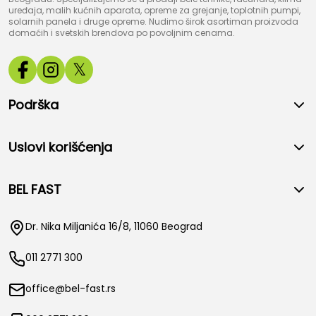
uređaja, malih kućnih aparata, opreme za grejanje, toplotnih pumpi,
solarnih panela i druge opreme. Nudimo širok asortiman proizvoda
domaćih i svetskih brendova po povoljnim cenama.
𝕏
Podrška
Uslovi korišćenja
BEL FAST
Dr. Nika Miljanića 16/8, 11060 Beograd
011 2771 300
office@bel-fast.rs