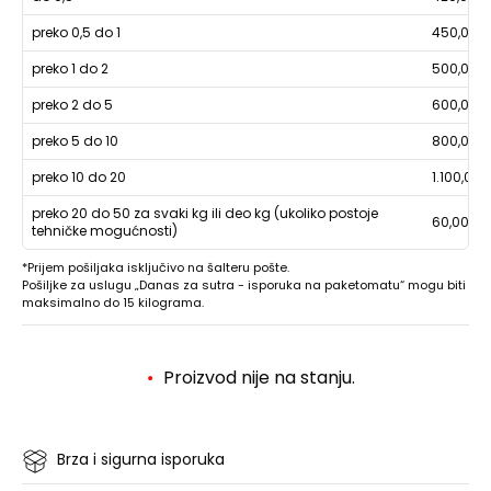
preko 0,5 do 1
450,00
preko 1 do 2
500,00
preko 2 do 5
600,00
preko 5 do 10
800,00
preko 10 do 20
1.100,00
preko 20 do 50 za svaki kg ili deo kg (ukoliko postoje
60,00
tehničke mogućnosti)
*Prijem pošiljaka isključivo na šalteru pošte.
Pošiljke za uslugu „Danas za sutra - isporuka na paketomatu“ mogu biti
maksimalno do 15 kilograma.
Proizvod nije na stanju.
Brza i sigurna isporuka