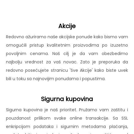
Akcije
Redovno ažuriramo naše akcijske ponude kako bismo vam
omogućili pristup kvalitetnim proizvodima po izuzetno
povoljnim cenama. Naš cilj je da vam obezbedimo
najbolju vrednost za vaš novac. Zato je preporuka da
redovno posećujete stranicu 'Sve Akcije' kako biste uvek
bili u toku sa najnovijim ponudama i popustima.
Sigurna kupovina
Sigurna kupovina je naš prioritet. Pružamo vam zaštitu i
pouzdanost prilikom svake online transakcije. Sa SSL
enkripcijom podataka i sigurnim metodama plaćanja,