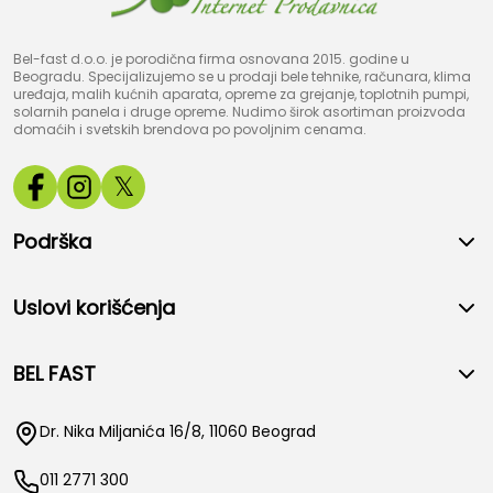
Bel-fast d.o.o. je porodična firma osnovana 2015. godine u
Beogradu. Specijalizujemo se u prodaji bele tehnike, računara, klima
uređaja, malih kućnih aparata, opreme za grejanje, toplotnih pumpi,
solarnih panela i druge opreme. Nudimo širok asortiman proizvoda
domaćih i svetskih brendova po povoljnim cenama.
𝕏
Podrška
Uslovi korišćenja
BEL FAST
Dr. Nika Miljanića 16/8, 11060 Beograd
011 2771 300