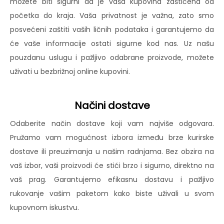
možete biti sigurni da je vaša kupovina zaštićena od
početka do kraja. Vaša privatnost je važna, zato smo
posvećeni zaštiti vaših ličnih podataka i garantujemo da
će vaše informacije ostati sigurne kod nas. Uz našu
pouzdanu uslugu i pažljivo odabrane proizvode, možete
uživati u bezbrižnoj online kupovini.
Načini dostave
Odaberite način dostave koji vam najviše odgovara.
Pružamo vam mogućnost izbora između brze kurirske
dostave ili preuzimanja u našim radnjama. Bez obzira na
vaš izbor, vaši proizvodi će stići brzo i sigurno, direktno na
vaš prag. Garantujemo efikasnu dostavu i pažljivo
rukovanje vašim paketom kako biste uživali u svom
kupovnom iskustvu.