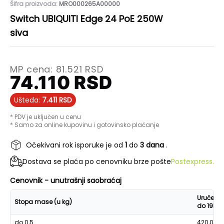
Šifra proizvoda:
MRO000265A00000
Switch UBIQUITI Edge 24 PoE 250W
siva
MP cena:
81.521
RSD
74.110
RSD
Ušteda:
7.411
RSD
* PDV je uključen u cenu
* Samo za online kupovinu i gotovinsko plaćanje
Očekivani rok isporuke je od
1
do
3 dana
.
Dostava se plaća po cenovniku brze pošte
Postexpress.
Cenovnik - unutrašnji saobraćaj
Uručenje
Stopa mase (u kg)
do 19h
do 0,5
420,00