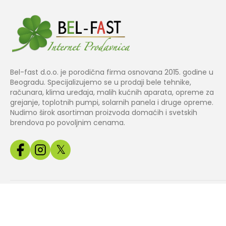
Bel-fast d.o.o. je porodična firma osnovana 2015. godine u
Beogradu. Specijalizujemo se u prodaji bele tehnike,
računara, klima uređaja, malih kućnih aparata, opreme za
grejanje, toplotnih pumpi, solarnih panela i druge opreme.
Nudimo širok asortiman proizvoda domaćih i svetskih
brendova po povoljnim cenama.
𝕏
Copyright© 2024 BEL
Izrada web
Jakov Smart
FAST.
prodavnice
Solutions