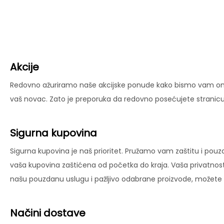
Akcije
Redovno ažuriramo naše akcijske ponude kako bismo vam omog
vaš novac. Zato je preporuka da redovno posećujete stranicu 
Sigurna kupovina
Sigurna kupovina je naš prioritet. Pružamo vam zaštitu i pouz
vaša kupovina zaštićena od početka do kraja. Vaša privatnost
našu pouzdanu uslugu i pažljivo odabrane proizvode, možete už
Načini dostave