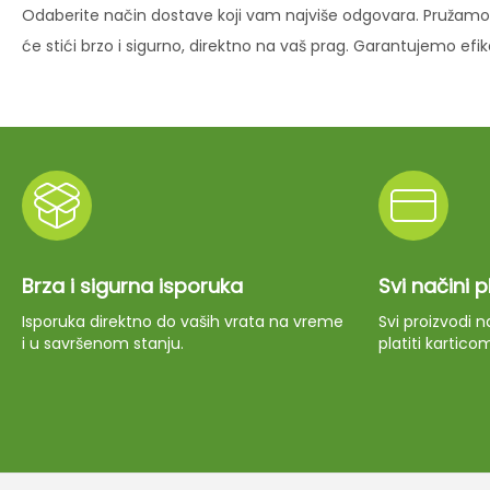
Odaberite način dostave koji vam najviše odgovara. Pružamo 
će stići brzo i sigurno, direktno na vaš prag. Garantujemo ef
Brza i sigurna isporuka
Svi načini 
Isporuka direktno do vaših vrata na vreme
Svi proizvodi
i u savršenom stanju.
platiti kartico