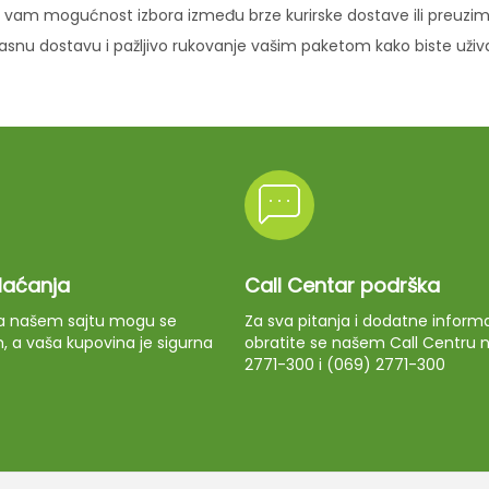
vam mogućnost izbora između brze kurirske dostave ili preuziman
ikasnu dostavu i pažljivo rukovanje vašim paketom kako biste uži
plaćanja
Call Centar podrška
 na našem sajtu mogu se
Za sva pitanja i dodatne informa
m, a vaša kupovina je sigurna
obratite se našem Call Centru n
2771-300 i (069) 2771-300