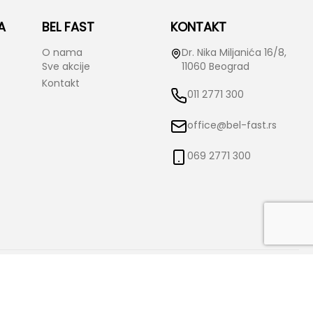
A
BEL FAST
KONTAKT
O nama
Dr. Nika Miljanića 16/8,
Sve akcije
11060 Beograd
Kontakt
011 2771 300
office@bel-fast.rs
069 2771 300