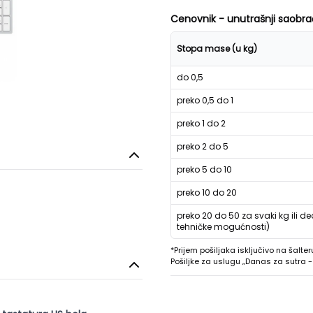
Cenovnik - unutrašnji saobra
Stopa mase (u kg)
do 0,5
preko 0,5 do 1
preko 1 do 2
preko 2 do 5
preko 5 do 10
preko 10 do 20
preko 20 do 50 za svaki kg ili de
tehničke mogućnosti)
*Prijem pošiljaka isključivo na šalter
Pošiljke za uslugu „Danas za sutra