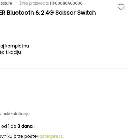
tature
Šifra proizvoda:
ITP000110A00000
R Bluetooth & 2.4G Scissor Switch
daj kompletnu
ecifikaciju
vinsko plaćanje
e od
1
do
3 dana
.
vniku brze pošte
Postexpress.