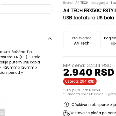
Brend:
A4 TECH
Kategorija:
Tas
A4 TECH FBX50C FSTYLE
USB tastatura US bela
Proizvođač
Pogle
A4 Tech
sp
ature: Bežična Tip
tastera: EN (US) Ostale
terije putem USB kabla
MP cena:
3.234
RSD
zije: 420mm x 126mm x
2.940
RSD
ioni period -
Ušteda:
294
RSD
* PDV je uključen u cenu
* Samo za online kupovinu i goto
Očekivani rok isporuke j
Dostava se plaća po ceno