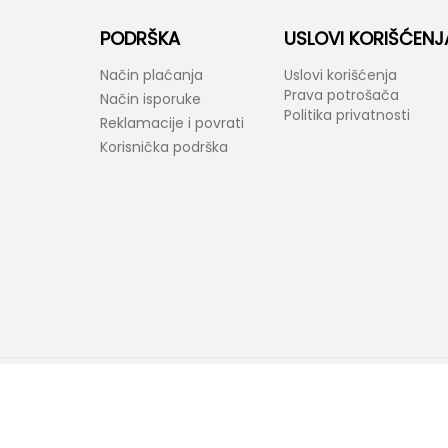
PODRŠKA
USLOVI KORIŠĆENJ
Način plaćanja
Uslovi korišćenja
Prava potrošača
Način isporuke
Politika privatnosti
Reklamacije i povrati
Korisnička podrška