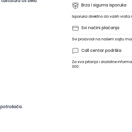
 tastatura US bela
Brza i sigurna isporuka
Isporuka direktno do vaših vrata
Svi načini plaćanja
Svi proizvodi na našem sajtu mogu
Call centar podrška
Za sva pitanja i dodatne informac
300
 potrošača.