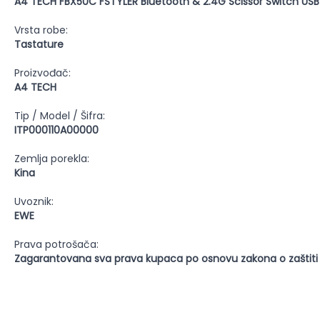
A4 TECH FBX50C FSTYLER Bluetooth & 2.4G Scissor Switch USB
Vrsta robe:
Tastature
Proizvođač:
A4 TECH
Tip / Model / Šifra:
ITP000110A00000
Zemlja porekla:
Kina
Uvoznik:
EWE
Prava potrošača:
Zagarantovana sva prava kupaca po osnovu zakona o zaštiti