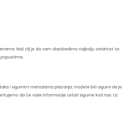
enama. Naš cilj je da vam obezbedimo najbolju vrednost za
i popustima.
ataka i sigurnim metodama plaćanja, možete biti sigurni da je
rantujemo da će vaše informacije ostati sigurne kod nas. Uz