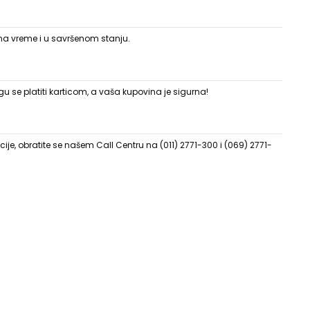
 na vreme i u savršenom stanju.
 se platiti karticom, a vaša kupovina je sigurna!
ije, obratite se našem Call Centru na (011) 2771-300 i (069) 2771-