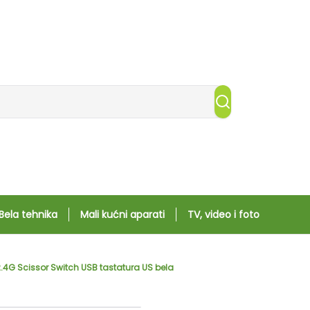
Bela tehnika
Mali kućni aparati
TV, video i foto
.4G Scissor Switch USB tastatura US bela