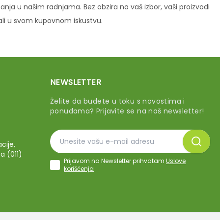
ja u našim radnjama. Bez obzira na vaš izbor, vaši proizvodi
vali u svom kupovnom iskustvu.
NEWSLETTER
Želite da budete u toku s novostima i
ponudama? Prijavite se na naš newsletter!
cije,
a (011)
Prijavom na Newsletter prihvatam
Uslove
korišćenja