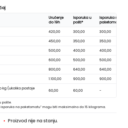
ćaj
Uručenje
Isporuka u
Isporuka na
do 19h
pošti*
paketomatu*
420,00
300,00
300,00
450,00
350,00
350,00
500,00
400,00
400,00
600,00
500,00
500,00
800,00
640,00
640,00
1.100,00
900,00
900,00
o kg (ukoliko postoje
60,00
60,00
-
u pošte.
 - isporuka na paketomatu“ mogu biti maksimalno do 15 kilograma.
Proizvod nije na stanju.