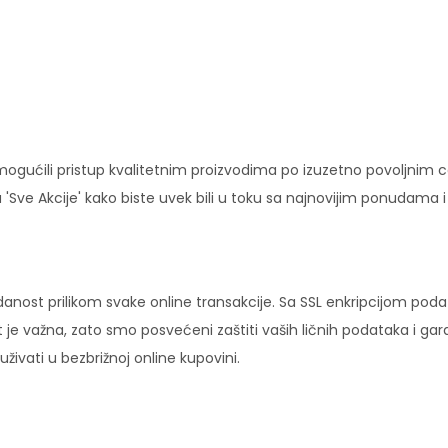
ućili pristup kvalitetnim proizvodima po izuzetno povoljnim c
'Sve Akcije' kako biste uvek bili u toku sa najnovijim ponudama 
danost prilikom svake online transakcije. Sa SSL enkripcijom pod
 je važna, zato smo posvećeni zaštiti vaših ličnih podataka i ga
ivati u bezbrižnoj online kupovini.