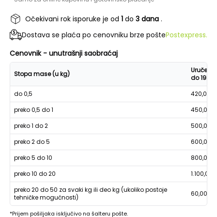
Očekivani rok isporuke je od
1
do
3 dana
.
Dostava se plaća po cenovniku brze pošte
Postexpress.
Cenovnik - unutrašnji saobraćaj
Uručenje
Stopa mase (u kg)
do 19h
do 0,5
420,00
preko 0,5 do 1
450,00
preko 1 do 2
500,00
preko 2 do 5
600,00
preko 5 do 10
800,00
preko 10 do 20
1.100,00
preko 20 do 50 za svaki kg ili deo kg (ukoliko postoje
60,00
tehničke mogućnosti)
*Prijem pošiljaka isključivo na šalteru pošte.