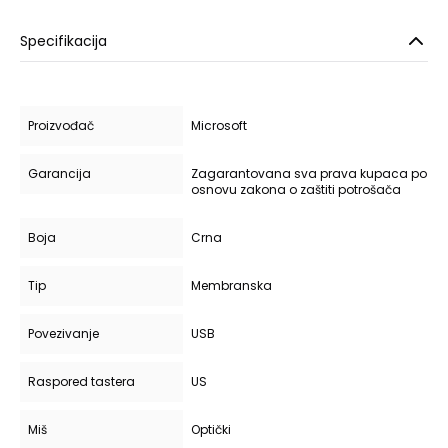
Specifikacija
Proizvođač
Microsoft
Garancija
Zagarantovana sva prava kupaca po
osnovu zakona o zaštiti potrošača
Boja
Crna
Tip
Membranska
Povezivanje
USB
Raspored tastera
US
Miš
Optički