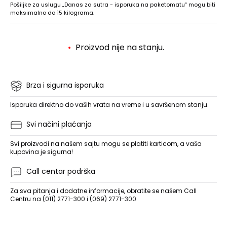
Pošiljke za uslugu „Danas za sutra - isporuka na paketomatu“ mogu biti
maksimalno do 15 kilograma.
Proizvod nije na stanju.
Brza i sigurna isporuka
Isporuka direktno do vaših vrata na vreme i u savršenom stanju.
Svi načini plaćanja
Svi proizvodi na našem sajtu mogu se platiti karticom, a vaša
kupovina je sigurna!
Call centar podrška
Za sva pitanja i dodatne informacije, obratite se našem Call
Centru na (011) 2771-300 i (069) 2771-300