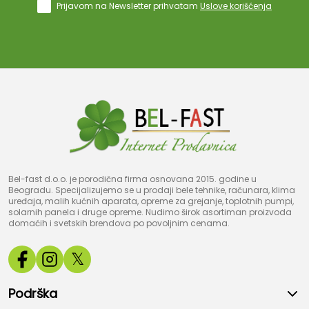
Prijavom na Newsletter prihvatam
Uslove korišćenja
Bel-fast d.o.o. je porodična firma osnovana 2015. godine u
Beogradu. Specijalizujemo se u prodaji bele tehnike, računara, klima
uređaja, malih kućnih aparata, opreme za grejanje, toplotnih pumpi,
solarnih panela i druge opreme. Nudimo širok asortiman proizvoda
domaćih i svetskih brendova po povoljnim cenama.
𝕏
Podrška