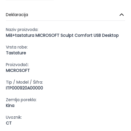
Deklaracija
Naziv proizvoda:
Miš+tastatura MICROSOFT Sculpt Comfort USB Desktop
Vrsta robe:
Tastature
Proizvođač:
MICROSOFT
Tip / Model / Šifra:
ITP000920A00000
Zemlja porekla:
Kina
Uvoznik:
CT