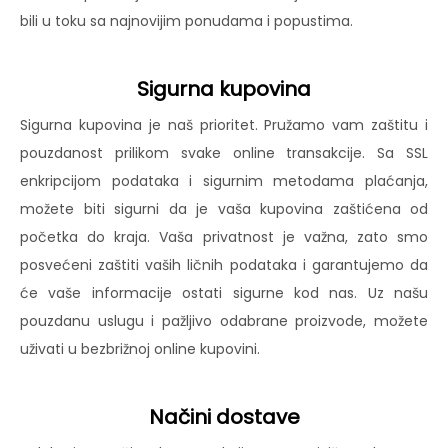
bili u toku sa najnovijim ponudama i popustima.
Sigurna kupovina
Sigurna kupovina je naš prioritet. Pružamo vam zaštitu i
pouzdanost prilikom svake online transakcije. Sa SSL
enkripcijom podataka i sigurnim metodama plaćanja,
možete biti sigurni da je vaša kupovina zaštićena od
početka do kraja. Vaša privatnost je važna, zato smo
posvećeni zaštiti vaših ličnih podataka i garantujemo da
će vaše informacije ostati sigurne kod nas. Uz našu
pouzdanu uslugu i pažljivo odabrane proizvode, možete
uživati u bezbrižnoj online kupovini.
Načini dostave