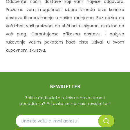
Odaberite način dostave koji vam najviše odgovara.
Pružamo vam mogućnost izbora između brze kurirske
dostave ili preuzimanja u našim radnjama. Bez obzira na
vaš izbor, vaši proizvodi će stići brzo i sigurno, direktno na
vaš prag. Garantujemo efikasnu dostavu i pažljivo
rukovanje vašim paketom kako biste uživali u svom
kupovnom iskustvu.
NEWSLETTER
Želite da budete u toku s novostima i
ponudama? Prijavite se na naš newsletter!