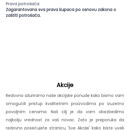
Prava potrošača:
Zagarantovana sva prava kupaca po osnovu zakona o
zaštiti potrošača.
Akcije
Redovno ažuriramo naše akcijske ponude kako bismo vam
omogućili pristup kvalitetnim proizvodima po izuzetno
povoljnim cenama. Naš cilj je da vam obezbedimo
najbolju vrednost za vaš novac. Zato je preporuka da
redovno posećujete stranicu 'Sve Akcije' kako biste uvek