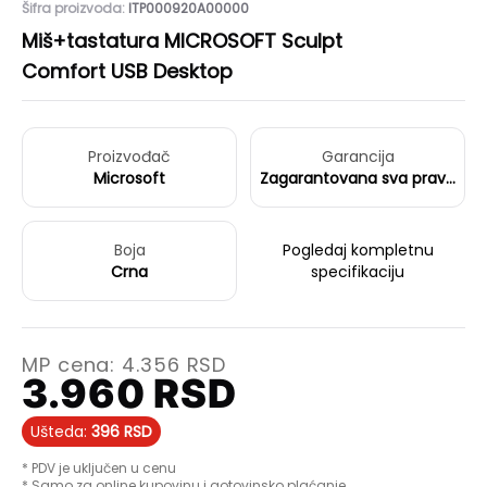
Šifra proizvoda:
ITP000920A00000
Miš+tastatura MICROSOFT Sculpt
Comfort USB Desktop
Proizvođač
Garancija
Microsoft
Zagarantovana sva prava
kupaca po osnovu
zakona o zaštiti
potrošača
Boja
Pogledaj kompletnu
Crna
specifikaciju
MP cena:
4.356
RSD
3.960
RSD
Ušteda:
396
RSD
* PDV je uključen u cenu
* Samo za online kupovinu i gotovinsko plaćanje