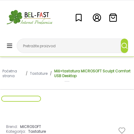
Početna
Miš+tastatura MICROSOFT Sculpt Comfort
/
Tastature
/
strana
USB Desktop
Brend:
MICROSOFT
Kategorija:
Tastature