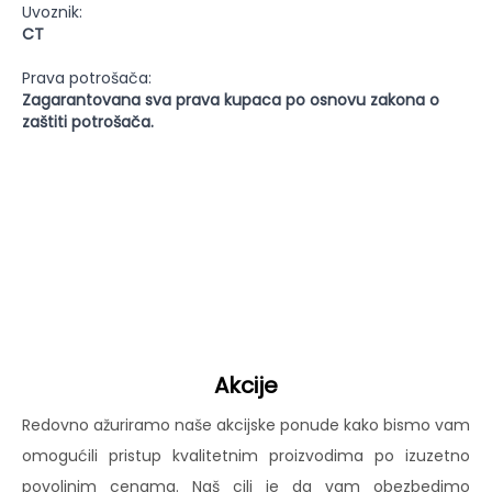
Uvoznik:
CT
Prava potrošača:
Zagarantovana sva prava kupaca po osnovu zakona o
zaštiti potrošača.
Akcije
Redovno ažuriramo naše akcijske ponude kako bismo vam
omogućili pristup kvalitetnim proizvodima po izuzetno
povoljnim cenama. Naš cilj je da vam obezbedimo