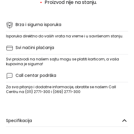
Proizvod nije na stanju.
Brza i sigurna isporuka
Isporuka direktno do vaših vrata na vreme i u savršenom stanju.
Svi načini plaćanja
Svi proizvodi na našem sajtu mogu se platiti karticom, a vaša
kupovina je sigurna!
Call centar podrška
Za sva pitanja i dodatne informacije, obratite se našem Call
Centru na (011) 2771-300 i (069) 2771-300
Specifikacija