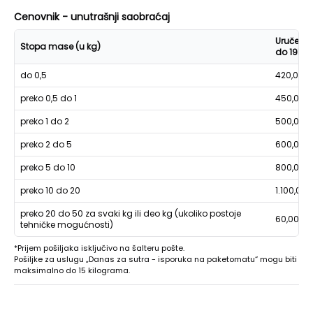
Cenovnik - unutrašnji saobraćaj
Uručenje
Stopa mase (u kg)
do 19h
do 0,5
420,00
preko 0,5 do 1
450,00
preko 1 do 2
500,00
preko 2 do 5
600,00
preko 5 do 10
800,00
preko 10 do 20
1.100,00
preko 20 do 50 za svaki kg ili deo kg (ukoliko postoje
60,00
tehničke mogućnosti)
*Prijem pošiljaka isključivo na šalteru pošte.
Pošiljke za uslugu „Danas za sutra - isporuka na paketomatu“ mogu biti
maksimalno do 15 kilograma.