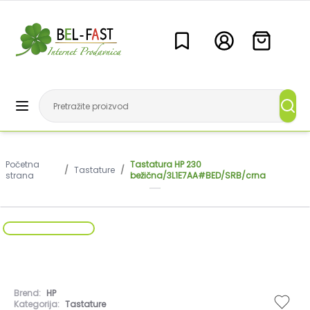
Početna
Tastatura HP 230
/
Tastature
/
strana
bežična/3L1E7AA#BED/SRB/crna
Brend:
HP
Kategorija:
Tastature