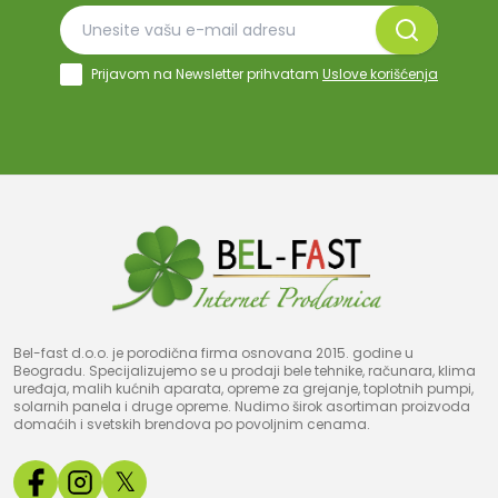
Prijavom na Newsletter prihvatam
Uslove korišćenja
Bel-fast d.o.o. je porodična firma osnovana 2015. godine u
Beogradu. Specijalizujemo se u prodaji bele tehnike, računara, klima
uređaja, malih kućnih aparata, opreme za grejanje, toplotnih pumpi,
solarnih panela i druge opreme. Nudimo širok asortiman proizvoda
domaćih i svetskih brendova po povoljnim cenama.
𝕏