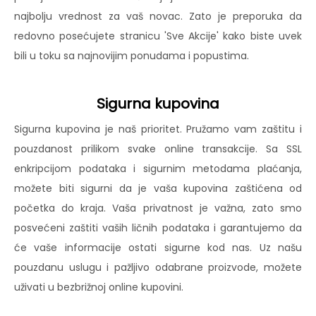
najbolju vrednost za vaš novac. Zato je preporuka da
redovno posećujete stranicu 'Sve Akcije' kako biste uvek
bili u toku sa najnovijim ponudama i popustima.
Sigurna kupovina
Sigurna kupovina je naš prioritet. Pružamo vam zaštitu i
pouzdanost prilikom svake online transakcije. Sa SSL
enkripcijom podataka i sigurnim metodama plaćanja,
možete biti sigurni da je vaša kupovina zaštićena od
početka do kraja. Vaša privatnost je važna, zato smo
posvećeni zaštiti vaših ličnih podataka i garantujemo da
će vaše informacije ostati sigurne kod nas. Uz našu
pouzdanu uslugu i pažljivo odabrane proizvode, možete
uživati u bezbrižnoj online kupovini.