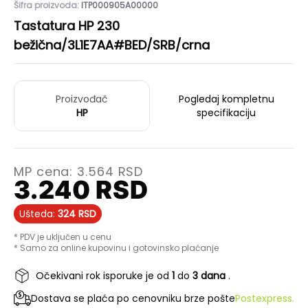
Šifra proizvoda:
ITP000905A00000
Tastatura HP 230
bežična/3L1E7AA#BED/SRB/crna
Proizvođač
Pogledaj kompletnu
HP
specifikaciju
MP cena:
3.564
RSD
3.240
RSD
Ušteda:
324
RSD
* PDV je uključen u cenu
* Samo za online kupovinu i gotovinsko plaćanje
Očekivani rok isporuke je od
1
do
3 dana
.
Dostava se plaća po cenovniku brze pošte
Postexpress.