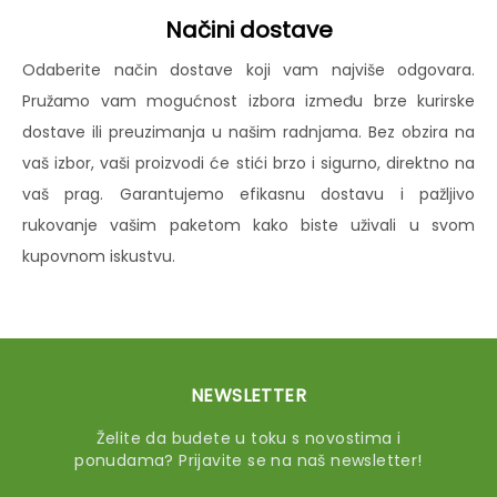
Načini dostave
Odaberite način dostave koji vam najviše odgovara.
Pružamo vam mogućnost izbora između brze kurirske
dostave ili preuzimanja u našim radnjama. Bez obzira na
vaš izbor, vaši proizvodi će stići brzo i sigurno, direktno na
vaš prag. Garantujemo efikasnu dostavu i pažljivo
rukovanje vašim paketom kako biste uživali u svom
kupovnom iskustvu.
NEWSLETTER
Želite da budete u toku s novostima i
ponudama? Prijavite se na naš newsletter!