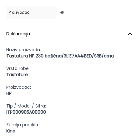
Proizvođač
HP
Deklaracija
Naziv proizvoda:
Tastatura HP 230 bežična/3L1E7AA#BED/SRB/crna
Vrsta robe:
Tastature
Proizvođač:
HP
Tip / Model / Šifra:
ITP000905A00000
Zemlja porekla:
Kina