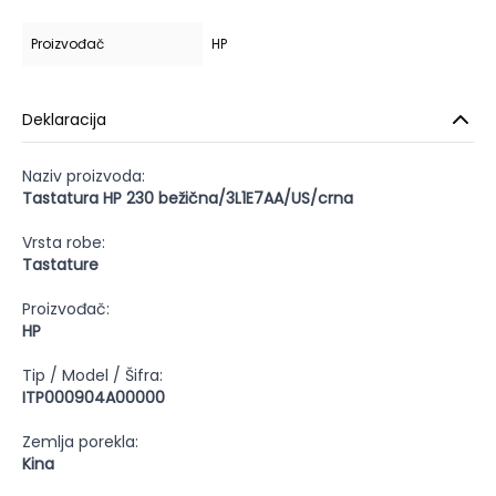
Proizvođač
HP
Deklaracija
Naziv proizvoda:
Tastatura HP 230 bežična/3L1E7AA/US/crna
Vrsta robe:
Tastature
Proizvođač:
HP
Tip / Model / Šifra:
ITP000904A00000
Zemlja porekla:
Kina