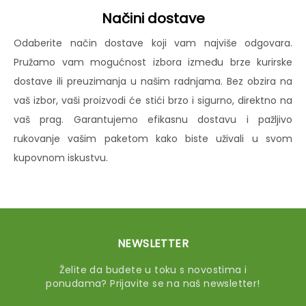
Načini dostave
Odaberite način dostave koji vam najviše odgovara.
Pružamo vam mogućnost izbora između brze kurirske
dostave ili preuzimanja u našim radnjama. Bez obzira na
vaš izbor, vaši proizvodi će stići brzo i sigurno, direktno na
vaš prag. Garantujemo efikasnu dostavu i pažljivo
rukovanje vašim paketom kako biste uživali u svom
kupovnom iskustvu.
NEWSLETTER
Želite da budete u toku s novostima i
ponudama? Prijavite se na naš newsletter!