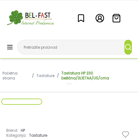
Početna
Tastatura HP 230
/
Tastature
/
strana
bežična/3L1E7AA/US/crna
Brend:
HP
Kategorija:
Tastature