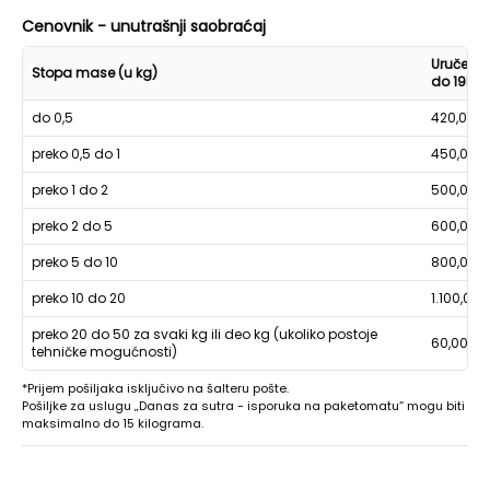
Cenovnik - unutrašnji saobraćaj
Uručenje
Stopa mase (u kg)
do 19h
do 0,5
420,00
preko 0,5 do 1
450,00
preko 1 do 2
500,00
preko 2 do 5
600,00
preko 5 do 10
800,00
preko 10 do 20
1.100,00
preko 20 do 50 za svaki kg ili deo kg (ukoliko postoje
60,00
tehničke mogućnosti)
*Prijem pošiljaka isključivo na šalteru pošte.
Pošiljke za uslugu „Danas za sutra - isporuka na paketomatu“ mogu biti
maksimalno do 15 kilograma.