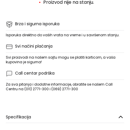
Proizvod nije na stanju.
Brza i sigurna isporuka
Isporuka direktno do vaših vrata na vreme i u savršenom stanju.
Svi načini plaćanja
Svi proizvodi na našem sajtu mogu se platiti karticom, a vaša
kupovina je sigurna!
Call centar podrška
Za sva pitanja i dodatne informacije, obratite se našem Call
Centru na (011) 2771-300 i (069) 2771-300
Specifikacija