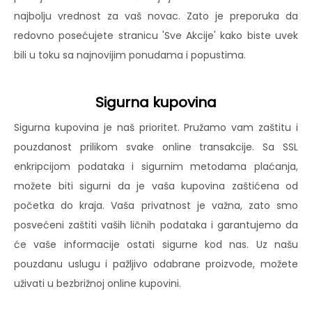
najbolju vrednost za vaš novac. Zato je preporuka da
redovno posećujete stranicu 'Sve Akcije' kako biste uvek
bili u toku sa najnovijim ponudama i popustima.
Sigurna kupovina
Sigurna kupovina je naš prioritet. Pružamo vam zaštitu i
pouzdanost prilikom svake online transakcije. Sa SSL
enkripcijom podataka i sigurnim metodama plaćanja,
možete biti sigurni da je vaša kupovina zaštićena od
početka do kraja. Vaša privatnost je važna, zato smo
posvećeni zaštiti vaših ličnih podataka i garantujemo da
će vaše informacije ostati sigurne kod nas. Uz našu
pouzdanu uslugu i pažljivo odabrane proizvode, možete
uživati u bezbrižnoj online kupovini.