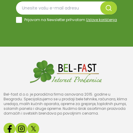
Prijavom na Newsletter prihvatam
Uslove korišćenja
Bel-fast d.o.o. je porodična firma osnovana 2015. godine u
Beogradu. Specijalizujemo se u prodaji bele tehnike, računara, klima
uređaja, malih kućnih aparata, opreme za grejanje, toplotnih pumpi,
solarnih panela i druge opreme. Nudimo širok asortiman proizvoda
domaćih i svetskih brendova po povoljnim cenama.
𝕏