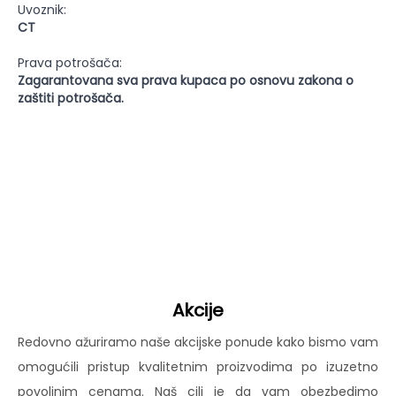
Uvoznik:
CT
Prava potrošača:
Zagarantovana sva prava kupaca po osnovu zakona o
zaštiti potrošača.
Akcije
Redovno ažuriramo naše akcijske ponude kako bismo vam
omogućili pristup kvalitetnim proizvodima po izuzetno
povoljnim cenama. Naš cilj je da vam obezbedimo