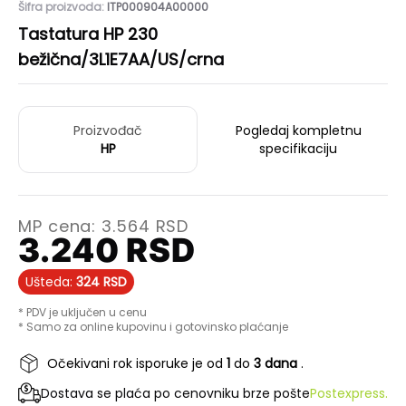
Šifra proizvoda:
ITP000904A00000
Tastatura HP 230
bežična/3L1E7AA/US/crna
Proizvođač
Pogledaj kompletnu
HP
specifikaciju
MP cena:
3.564
RSD
3.240
RSD
Ušteda:
324
RSD
* PDV je uključen u cenu
* Samo za online kupovinu i gotovinsko plaćanje
Očekivani rok isporuke je od
1
do
3 dana
.
Dostava se plaća po cenovniku brze pošte
Postexpress.