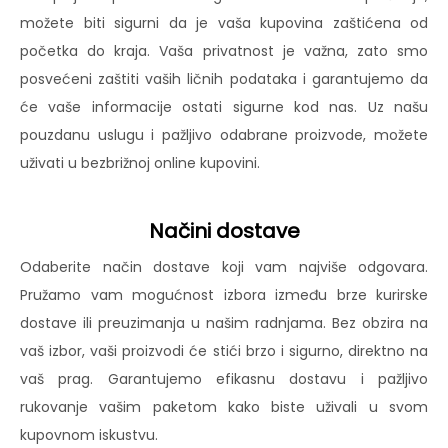
možete biti sigurni da je vaša kupovina zaštićena od
početka do kraja. Vaša privatnost je važna, zato smo
posvećeni zaštiti vaših ličnih podataka i garantujemo da
će vaše informacije ostati sigurne kod nas. Uz našu
pouzdanu uslugu i pažljivo odabrane proizvode, možete
uživati u bezbrižnoj online kupovini.
Načini dostave
Odaberite način dostave koji vam najviše odgovara.
Pružamo vam mogućnost izbora između brze kurirske
dostave ili preuzimanja u našim radnjama. Bez obzira na
vaš izbor, vaši proizvodi će stići brzo i sigurno, direktno na
vaš prag. Garantujemo efikasnu dostavu i pažljivo
rukovanje vašim paketom kako biste uživali u svom
kupovnom iskustvu.