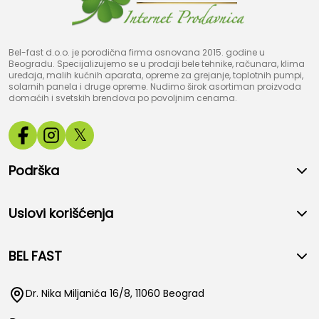
Bel-fast d.o.o. je porodična firma osnovana 2015. godine u
Beogradu. Specijalizujemo se u prodaji bele tehnike, računara, klima
uređaja, malih kućnih aparata, opreme za grejanje, toplotnih pumpi,
solarnih panela i druge opreme. Nudimo širok asortiman proizvoda
domaćih i svetskih brendova po povoljnim cenama.
𝕏
Podrška
Uslovi korišćenja
BEL FAST
Dr. Nika Miljanića 16/8, 11060 Beograd