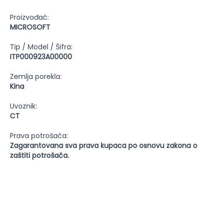
Proizvođač:
MICROSOFT
Tip / Model / Šifra:
ITP000923A00000
Zemlja porekla:
Kina
Uvoznik:
CT
Prava potrošača:
Zagarantovana sva prava kupaca po osnovu zakona o
zaštiti potrošača.