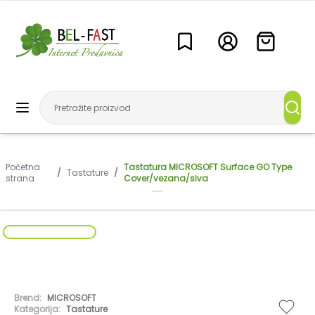
Početna
Tastatura MICROSOFT Surface GO Type
/
Tastature
/
strana
Cover/vezana/siva
Brend:
MICROSOFT
Kategorija:
Tastature