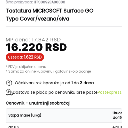
Šifra proizvoda:
ITP000923A00000
Tastatura MICROSOFT Surface GO
Type Cover/vezana/siva
MP cena:
17.842
RSD
16.220
RSD
Ušteda:
1.622
RSD
* PDV je uključen u cenu
* Samo za online kupovinu i gotovinsko plaćanje
Očekivani rok isporuke je od
1
do
3 dana
.
Dostava se plaća po cenovniku brze pošte
Postexpress.
Cenovnik - unutrašnji saobraćaj
Uručenje
Stopa mase (u kg)
do 19h
do 0,5
420,00