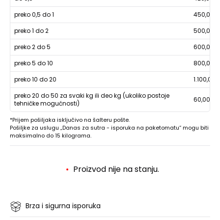
preko 0,5 do 1
450,00
preko 1 do 2
500,00
preko 2 do 5
600,00
preko 5 do 10
800,00
preko 10 do 20
1.100,00
preko 20 do 50 za svaki kg ili deo kg (ukoliko postoje
60,00
tehničke mogućnosti)
*Prijem pošiljaka isključivo na šalteru pošte.
Pošiljke za uslugu „Danas za sutra - isporuka na paketomatu“ mogu biti
maksimalno do 15 kilograma.
Proizvod nije na stanju.
Brza i sigurna isporuka