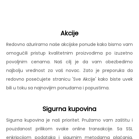
Akcije
Redovno ažuriramo naše akcijske ponude kako bismo vam
omogućili pristup kvalitetnim proizvodima po izuzetno
povoljnim cenama. Naš cilj je da vam obezbedimo
najbolju vrednost za vaš novac. Zato je preporuka da
redovno posećujete stranicu 'Sve Akcije' kako biste uvek
bili u toku sa najnovijim ponudama i popustima.
Sigurna kupovina
Sigurna kupovina je naš prioritet. Pružamo vam zaštitu i
pouzdanost prilikom svake online transakcije. Sa SSL
enkripcijom podataka i sigurnim metodama plaćanja,