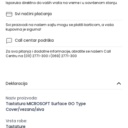
Isporuka direktno do vaših vrata na vreme i u savršenom stanju.
Svi načini plaćanja
Svi proizvodi na našem sajtu mogu se platiti karticom, a vaša
kupovina je sigurna!
Call centar podrška
Za sva pitanja i dodatne informacije, obratite se našem Call
Centru na (011) 2771-300 i (069) 2771-300
Deklaracija
Naziv proizvoda:
Tastatura MICROSOFT Surface GO Type
Cover/vezana/siva
Vrsta robe:
Tastature