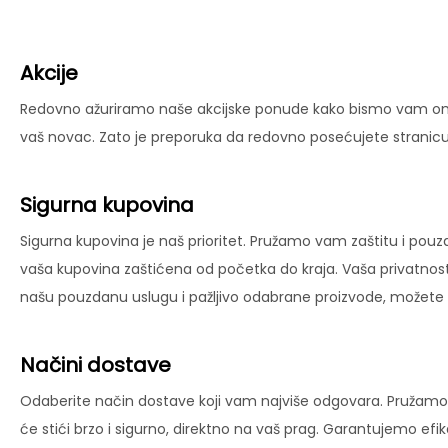
Akcije
Redovno ažuriramo naše akcijske ponude kako bismo vam omog
vaš novac. Zato je preporuka da redovno posećujete stranicu 
Sigurna kupovina
Sigurna kupovina je naš prioritet. Pružamo vam zaštitu i pouz
vaša kupovina zaštićena od početka do kraja. Vaša privatnost
našu pouzdanu uslugu i pažljivo odabrane proizvode, možete už
Načini dostave
Odaberite način dostave koji vam najviše odgovara. Pružamo 
će stići brzo i sigurno, direktno na vaš prag. Garantujemo ef