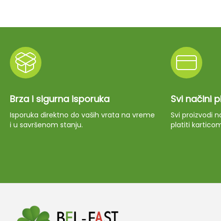
Brza i sigurna isporuka
Svi načini 
Isporuka direktno do vaših vrata na vreme
Svi proizvodi
i u savršenom stanju.
platiti kartico