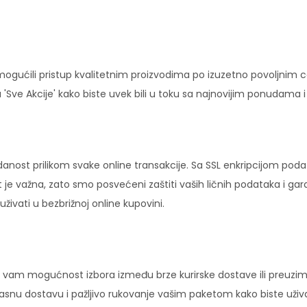
ućili pristup kvalitetnim proizvodima po izuzetno povoljnim c
'Sve Akcije' kako biste uvek bili u toku sa najnovijim ponudama 
danost prilikom svake online transakcije. Sa SSL enkripcijom pod
 je važna, zato smo posvećeni zaštiti vaših ličnih podataka i ga
ivati u bezbrižnoj online kupovini.
vam mogućnost izbora između brze kurirske dostave ili preuziman
ikasnu dostavu i pažljivo rukovanje vašim paketom kako biste uži