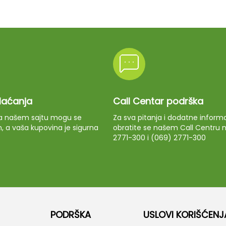
plaćanja
Call Centar podrška
 na našem sajtu mogu se
Za sva pitanja i dodatne informa
m, a vaša kupovina je sigurna
obratite se našem Call Centru n
2771-300 i (069) 2771-300
PODRŠKA
USLOVI KORIŠĆENJ