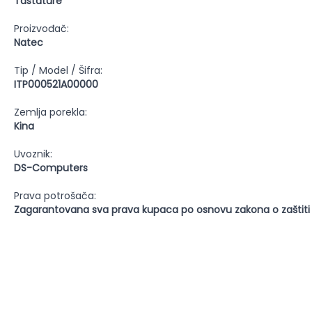
Tastature
Proizvođač:
Natec
Tip / Model / Šifra:
ITP000521A00000
Zemlja porekla:
Kina
Uvoznik:
DS-Computers
Prava potrošača:
Zagarantovana sva prava kupaca po osnovu zakona o zaštiti