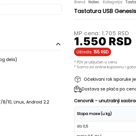
Brend:
Natec
Kategorija:
Tasta
Tastatura USB Genesis
MP cena:
1.705
RSD
1.550
RSD
Ušteda:
155
RSD
og dela)
* PDV je uključen u cenu
* Samo za online kupovinu i goto
Očekivani rok isporuke j
Dostava se plaća po ceno
Cenovnik - unutrašnji saobra
8/10, Linux, Android 2.2
Stopa mase (u kg)
do 0,5