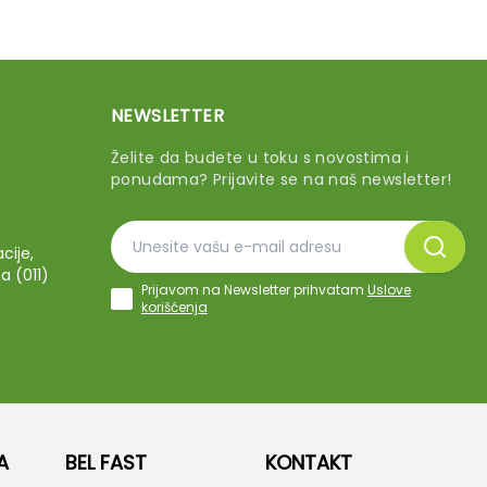
NEWSLETTER
Želite da budete u toku s novostima i
ponudama? Prijavite se na naš newsletter!
cije,
a (011)
Prijavom na Newsletter prihvatam
Uslove
korišćenja
A
BEL FAST
KONTAKT