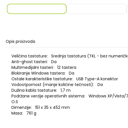
Opis proizvoda
Veličina tastature: Srednja tastatura (TKL - bez numeričk
Anti-ghost tasteri: Da
Multimedijalni tasteri: 12 tastera
Blokiranje Windows tastera: Da
Ostale karakteristike tastature: USB Type-A konektor
Vodootpornost (manje količine tečnosti): Da
Dužina kabla tastature: 1,7 m
Podržane verzije operativnih sistema: Windows XP/Vista/7/
O.S
Dimenzije: 151 x 35 x 452 mm
Masa: 761 g