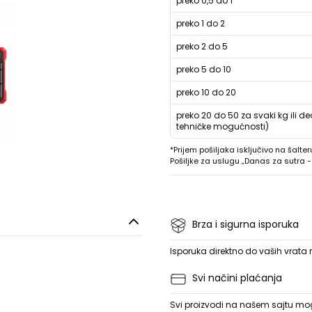
preko 0,5 do 1
preko 1 do 2
preko 2 do 5
preko 5 do 10
preko 10 do 20
preko 20 do 50 za svaki kg ili de
tehničke mogućnosti)
*Prijem pošiljaka isključivo na šalter
Pošiljke za uslugu „Danas za sutra
Brza i sigurna isporuka
Isporuka direktno do vaših vrata
Svi načini plaćanja
Svi proizvodi na našem sajtu mogu