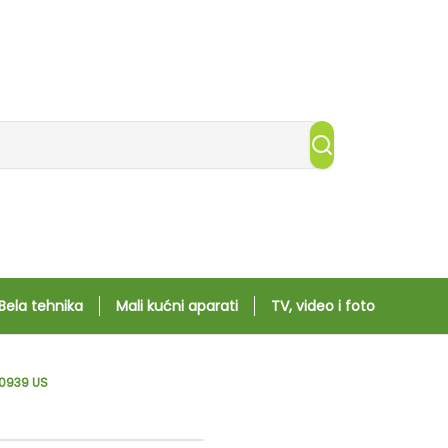
Bela tehnika
Mali kućni aparati
TV, video i foto
-0939 US