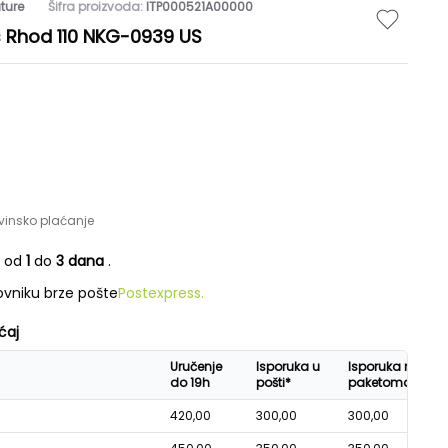
ture
Šifra proizvoda:
ITP000521A00000
 Rhod 110 NKG-0939 US
vinsko plaćanje
e od
1
do
3 dana
.
vniku brze pošte
Postexpress.
ćaj
Uručenje
Isporuka u
Isporuka na
do 19h
pošti*
paketomatu*
420,00
300,00
300,00