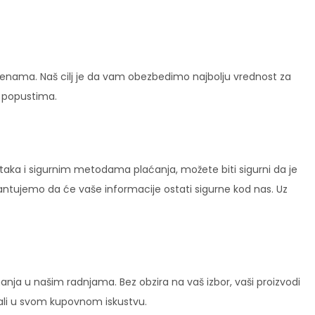
enama. Naš cilj je da vam obezbedimo najbolju vrednost za
i popustima.
ataka i sigurnim metodama plaćanja, možete biti sigurni da je
rantujemo da će vaše informacije ostati sigurne kod nas. Uz
ja u našim radnjama. Bez obzira na vaš izbor, vaši proizvodi
vali u svom kupovnom iskustvu.