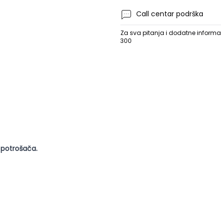
Call centar podrška
Za sva pitanja i dodatne informac
300
 potrošača.