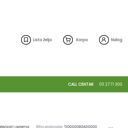
Lista želja
Korpa
Nalog
CALL CENTAR
011 2771 300
elevizori i oprema
Šifra proizvoda:
TIO000080A00000