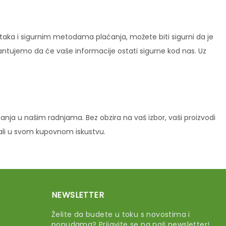
ataka i sigurnim metodama plaćanja, možete biti sigurni da je
rantujemo da će vaše informacije ostati sigurne kod nas. Uz
ja u našim radnjama. Bez obzira na vaš izbor, vaši proizvodi
vali u svom kupovnom iskustvu.
NEWSLETTER
Želite da budete u toku s novostima i
ponudama? Prijavite se na naš newsletter!