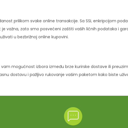
danost prilikom svake online transakcije. Sa SSL enkripcijom pod
 je važna, zato smo posvećeni zaštiti vaših ličnih podataka i ga
ivati u bezbrižnoj online kupovini.
vam mogućnost izbora između brze kurirske dostave ili preuziman
ikasnu dostavu i pažljivo rukovanje vašim paketom kako biste uži