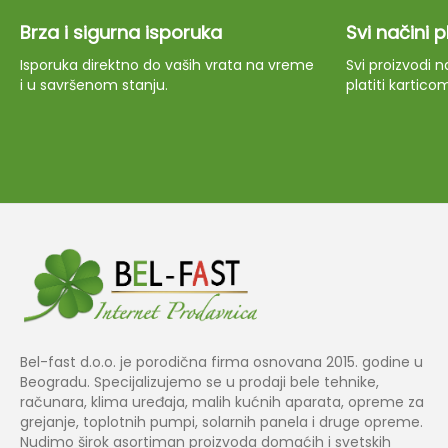
Brza i sigurna isporuka
Svi načini 
Isporuka direktno do vaših vrata na vreme
Svi proizvodi
i u savršenom stanju.
platiti kartico
Bel-fast d.o.o. je porodična firma osnovana 2015. godine u
Beogradu. Specijalizujemo se u prodaji bele tehnike,
računara, klima uređaja, malih kućnih aparata, opreme za
grejanje, toplotnih pumpi, solarnih panela i druge opreme.
Nudimo širok asortiman proizvoda domaćih i svetskih