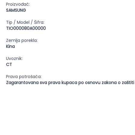
Proizvođač:
SAMSUNG
Tip / Model / Šifra:
TIO000080A00000
Zemlja porekla:
Kina
Uvoznik:
CT
Prava potrošača:
Zagarantovana sva prava kupaca po osnovu zakona o zaštiti