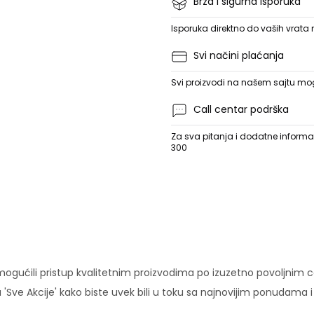
Brza i sigurna isporuka
Isporuka direktno do vaših vrata
Svi načini plaćanja
Svi proizvodi na našem sajtu mogu
Call centar podrška
Za sva pitanja i dodatne informac
300
ućili pristup kvalitetnim proizvodima po izuzetno povoljnim c
'Sve Akcije' kako biste uvek bili u toku sa najnovijim ponudama 