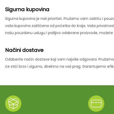
Sigurna kupovina
Sigurna kupovina je naš prioritet. Pružamo vam zaštitu i pouz
vaša kupovina zaštićena od početka do kraja. Vaša privatnost
našu pouzdanu uslugu i pažljivo odabrane proizvode, možete už
Načini dostave
Odaberite način dostave koji vam najviše odgovara. Pružamo 
će stići brzo i sigurno, direktno na vaš prag. Garantujemo ef