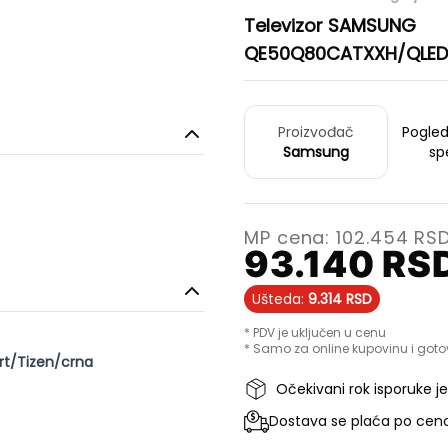
Televizor SAMSUNG
QE50Q80CATXXH/QLED/
Proizvođač
Pogle
Samsung
sp
MP cena:
102.454
RS
93.140
RS
Ušteda:
9.314
RSD
* PDV je uključen u cenu
* Samo za online kupovinu i goto
t/Tizen/crna
Očekivani rok isporuke j
Dostava se plaća po ceno