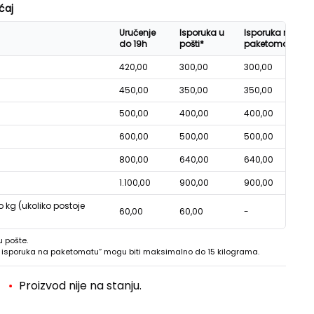
ćaj
Uručenje
Isporuka u
Isporuka na
do 19h
pošti*
paketomatu*
420,00
300,00
300,00
450,00
350,00
350,00
500,00
400,00
400,00
600,00
500,00
500,00
800,00
640,00
640,00
1.100,00
900,00
900,00
o kg (ukoliko postoje
60,00
60,00
-
u pošte.
 - isporuka na paketomatu“ mogu biti maksimalno do 15 kilograma.
Proizvod nije na stanju.