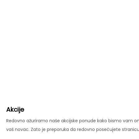
Akcije
Redovno ažuriramo naše akcijske ponude kako bismo vam omog
vaš novac. Zato je preporuka da redovno posećujete stranicu 