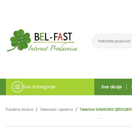
Sve kategorije
Sve akcije
Početna strana
/
Televizori i oprema
/
Televizor SAMSUNG QE50Q80