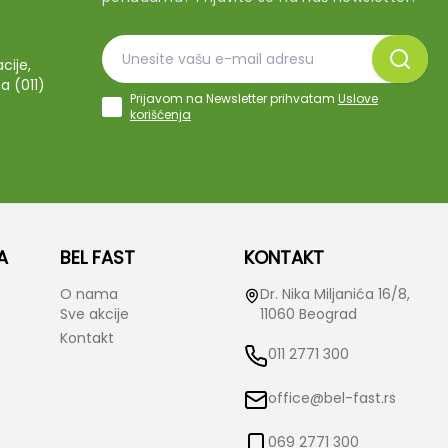
cije,
a (011)
Prijavom na Newsletter prihvatam
Uslove
korišćenja
A
BEL FAST
KONTAKT
O nama
Dr. Nika Miljanića 16/8,
Sve akcije
11060 Beograd
Kontakt
011 2771 300
office@bel-fast.rs
069 2771 300