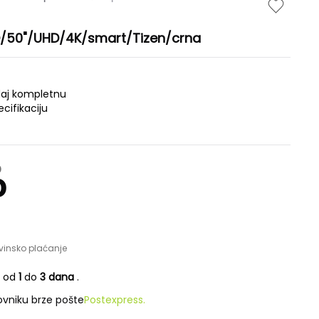
50"/UHD/4K/smart/Tizen/crna
daj kompletnu
ecifikaciju
D
D
vinsko plaćanje
e od
1
do
3 dana
.
vniku brze pošte
Postexpress.