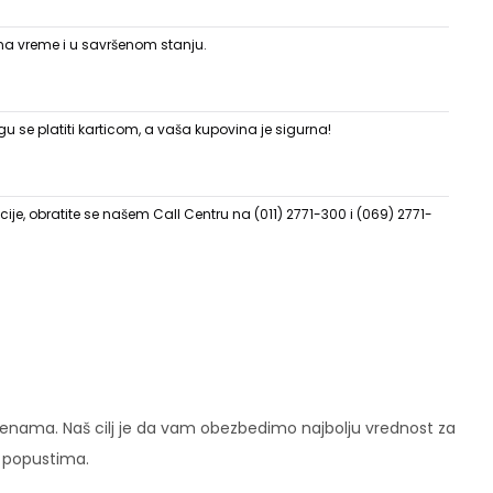
 na vreme i u savršenom stanju.
 se platiti karticom, a vaša kupovina je sigurna!
ije, obratite se našem Call Centru na (011) 2771-300 i (069) 2771-
enama. Naš cilj je da vam obezbedimo najbolju vrednost za
i popustima.