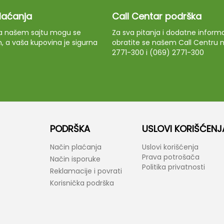
plaćanja
Call Centar podrška
 na našem sajtu mogu se
Za sva pitanja i dodatne informa
m, a vaša kupovina je sigurna
obratite se našem Call Centru n
2771-300 i (069) 2771-300
PODRŠKA
USLOVI KORIŠĆENJ
Način plaćanja
Uslovi korišćenja
Prava potrošača
Način isporuke
Politika privatnosti
Reklamacije i povrati
Korisnička podrška