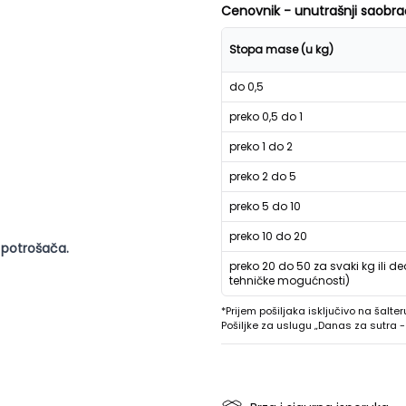
Cenovnik - unutrašnji saobra
Stopa mase (u kg)
do 0,5
preko 0,5 do 1
preko 1 do 2
preko 2 do 5
preko 5 do 10
preko 10 do 20
 potrošača.
preko 20 do 50 za svaki kg ili de
tehničke mogućnosti)
*Prijem pošiljaka isključivo na šalter
Pošiljke za uslugu „Danas za sutra