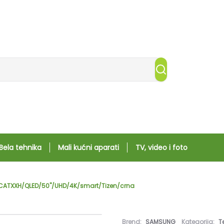
Bela tehnika
Mali kućni aparati
TV, video i foto
CATXXH/QLED/50"/UHD/4K/smart/Tizen/crna
Brend:
SAMSUNG
Kategorija:
T